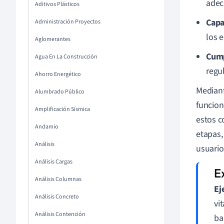
adec
Aditivos Plásticos
Capa
Administración Proyectos
los 
Aglomerantes
Cump
Agua En La Construcción
regu
Ahorro Energético
Mediant
Alumbrado Público
funcion
Amplificación Sísmica
estos c
Andamio
etapas,
Análisis
usuarios
Análisis Cargas
Análisis Columnas
Ej
Análisis Concreto
vi
Análisis Contención
ba