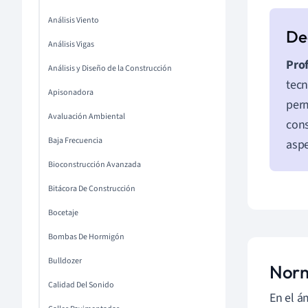
Análisis Viento
Análisis Vigas
Pro
Análisis y Diseño de la Construcción
tec
Apisonadora
perm
Avaluación Ambiental
cons
Baja Frecuencia
aspe
Bioconstrucción Avanzada
Bitácora De Construcción
Bocetaje
Bombas De Hormigón
Bulldozer
Norm
Calidad Del Sonido
En el á