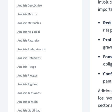
involuc
Análisis Geotécnico
importa
Análisis Marcos
Redu
Análisis Materiales
ries
Análisis No Lineal
Prot
Análisis Pasarelas
grav
Análisis Prefabricados
Fome
Análisis Refuerzos
oblig
Análisis Riesgo
Conf
Análisis Riesgos
para 
Análisis Rigidez
Adicion
Análisis Tensiones
los inv
Análisis Tensión
sector 
Análisis Viabilidad