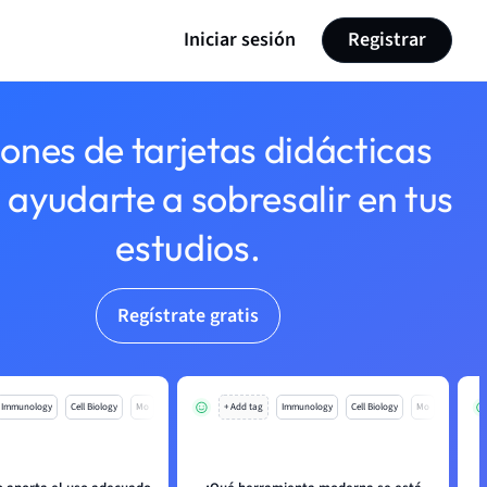
Iniciar sesión
Registrar
lones de tarjetas didácticas
 ayudarte a sobresalir en tus
estudios.
Regístrate gratis
Immunology
Cell Biology
Mo
+ Add tag
Immunology
Cell Biology
Mo