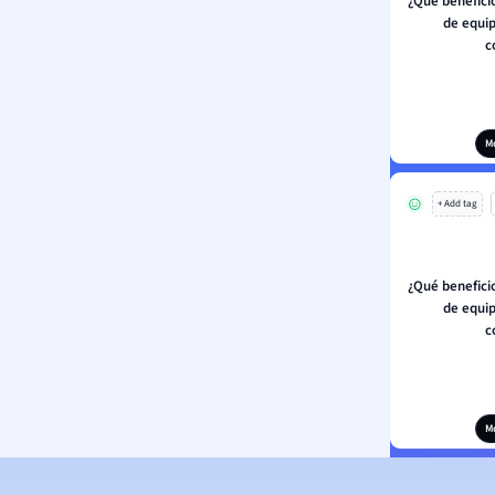
¿Qué benefici
de equi
c
M
+ Add tag
¿Qué benefici
de equi
c
M