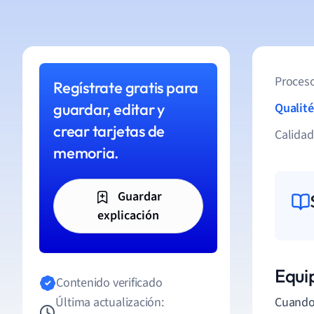
Proceso
Regístrate gratis para
guardar, editar y
Qualité
crear tarjetas de
Calida
memoria.
Guardar
explicación
Equi
Contenido verificado
Última actualización:
Cuando 