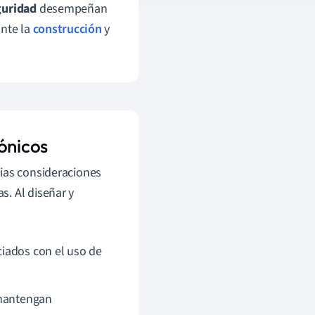
guridad
desempeñan
ante la
construcción
y
ónicos
ias consideraciones
. Al diseñar y
ociados con el uso de
 mantengan