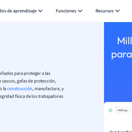
Generar tarjetas de aprendizaje
Resumir página
dos de aprendizaje
Funciones
Recursos
Mil
para
eñados para proteger a las
n cascos, gafas de protección,
o la
construcción
, manufactura, y
gridad física de los trabajadores
+ Add tag