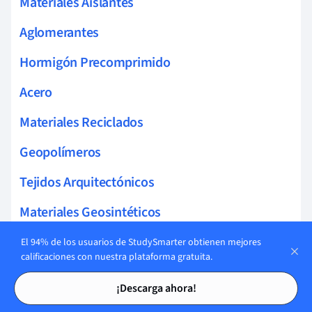
Materiales Aislantes
Aglomerantes
Hormigón Precomprimido
Acero
Materiales Reciclados
Geopolímeros
Tejidos Arquitectónicos
Materiales Geosintéticos
Madera Laminada
El 94% de los usuarios de StudySmarter obtienen mejores
calificaciones con nuestra plataforma gratuita.
Vidrio Templado
Tarjetas de estudio
Tarjetas de estudio
¡Descarga ahora!
Cemento Armado