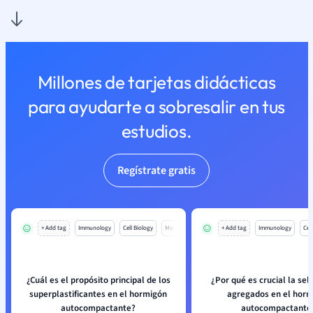
Millones de tarjetas didácticas
para ayudarte a sobresalir en tus
estudios.
Regístrate gratis
+ Add tag
Immunology
Cell Biology
Mo
+ Add tag
Immunology
Cell
¿Cuál es el propósito principal de los
¿Por qué es crucial la sel
superplastificantes en el hormigón
agregados en el horm
autocompactante?
autocompactante