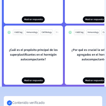
Mostrar respuesta
Mostrar respuesta
+ Add tag
Immunology
Cell Biology
Mo
+ Add tag
Immunology
Cell
¿Cuál es el propósito principal de los
¿Por qué es crucial la sel
superplastificantes en el hormigón
agregados en el horm
autocompactante?
autocompactante
Mostrar respuesta
Mostrar respuesta
Contenido verificado