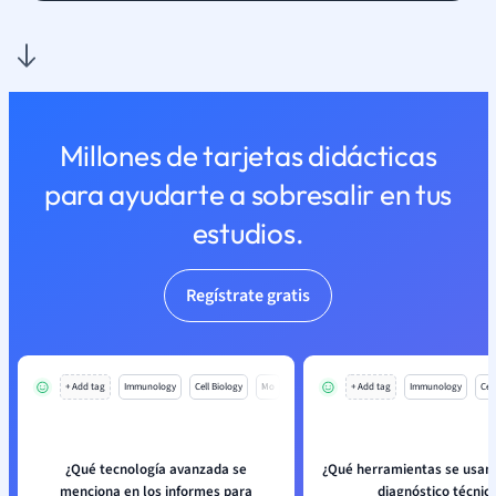
Millones de tarjetas didácticas
para ayudarte a sobresalir en tus
estudios.
Regístrate gratis
+ Add tag
Immunology
Cell Biology
Mo
+ Add tag
Immunology
Cell
¿Qué tecnología avanzada se
¿Qué herramientas se usan 
menciona en los informes para
diagnóstico técnic