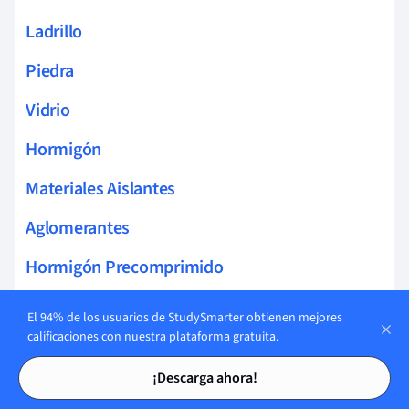
Ladrillo
Piedra
Vidrio
Hormigón
Materiales Aislantes
Aglomerantes
Hormigón Precomprimido
Acero
El 94% de los usuarios de StudySmarter obtienen mejores
calificaciones con nuestra plataforma gratuita.
Materiales Reciclados
Tarjetas de estudio
Tarjetas de estudio
¡Descarga ahora!
Geopolímeros