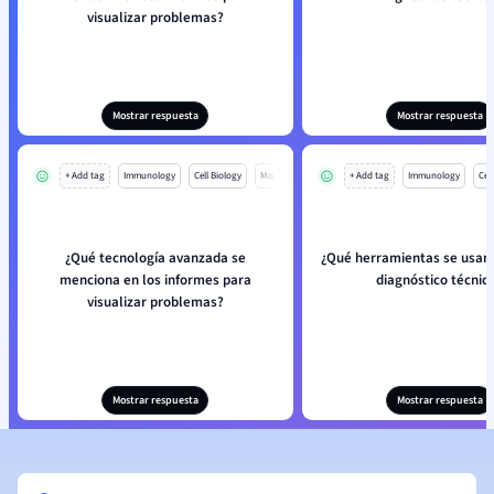
visualizar problemas?
Mostrar respuesta
Mostrar respuesta
+ Add tag
Immunology
Cell Biology
Mo
+ Add tag
Immunology
Cell
¿Qué tecnología avanzada se
¿Qué herramientas se usan 
menciona en los informes para
diagnóstico técnic
visualizar problemas?
Mostrar respuesta
Mostrar respuesta