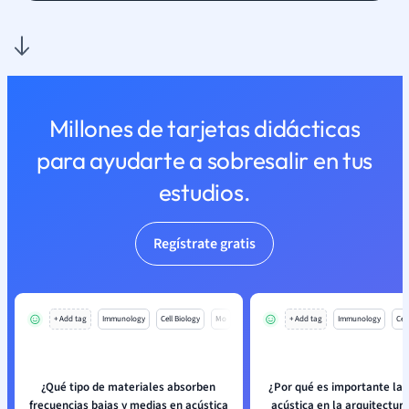
Millones de tarjetas didácticas
para ayudarte a sobresalir en tus
estudios.
Regístrate gratis
+ Add tag
Immunology
Cell Biology
Mo
+ Add tag
Immunology
Cell
¿Qué tipo de materiales absorben
¿Por qué es importante la 
frecuencias bajas y medias en acústica
acústica en la arquitectur