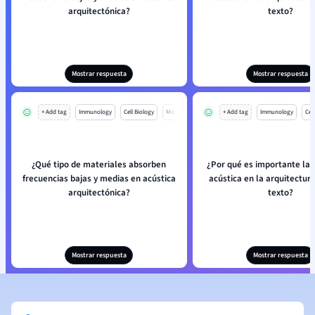
arquitectónica?
texto?
Mostrar respuesta
Mostrar respuesta
+ Add tag
Immunology
Cell Biology
Mo
+ Add tag
Immunology
Cell
¿Qué tipo de materiales absorben
¿Por qué es importante la 
frecuencias bajas y medias en acústica
acústica en la arquitectur
arquitectónica?
texto?
Mostrar respuesta
Mostrar respuesta