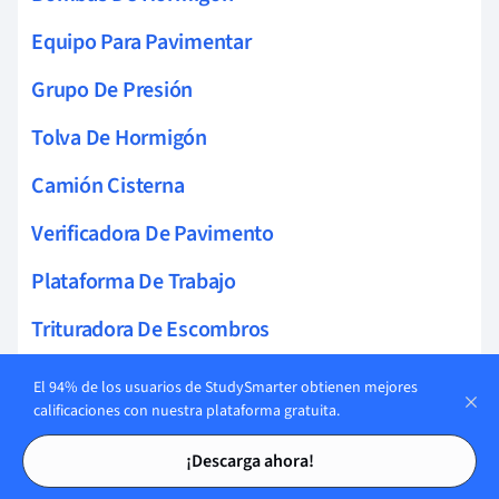
Equipo Para Pavimentar
Grupo De Presión
Tolva De Hormigón
Camión Cisterna
Verificadora De Pavimento
Plataforma De Trabajo
Trituradora De Escombros
Grúa Ferroviaria
El 94% de los usuarios de StudySmarter obtienen mejores
calificaciones con nuestra plataforma gratuita.
Equipo De Compactación
Tarjetas de estudio
Tarjetas de estudio
¡Descarga ahora!
Robótica Para Construcción