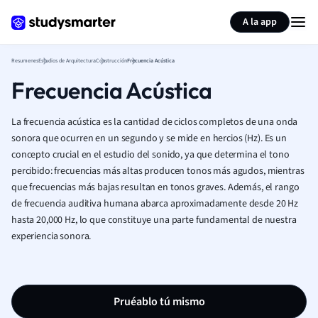
Generar tarjetas de aprendizaje
Resumir página
A la app
Resumenes
Estudios de Arquitectura
Construcción
Frecuencia Acústica
Frecuencia Acústica
La frecuencia acústica es la cantidad de ciclos completos de una onda
sonora que ocurren en un segundo y se mide en hercios (Hz). Es un
concepto crucial en el estudio del sonido, ya que determina el tono
percibido: frecuencias más altas producen tonos más agudos, mientras
que frecuencias más bajas resultan en tonos graves. Además, el rango
de frecuencia auditiva humana abarca aproximadamente desde 20 Hz
hasta 20,000 Hz, lo que constituye una parte fundamental de nuestra
experiencia sonora.
Pruéablo tú mismo