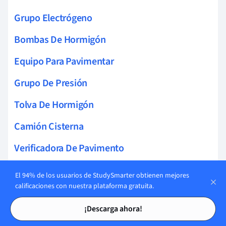
Grupo Electrógeno
Bombas De Hormigón
Equipo Para Pavimentar
Grupo De Presión
Tolva De Hormigón
Camión Cisterna
Verificadora De Pavimento
Plataforma De Trabajo
El 94% de los usuarios de StudySmarter obtienen mejores
calificaciones con nuestra plataforma gratuita.
Trituradora De Escombros
Tarjetas de estudio
Tarjetas de estudio
¡Descarga ahora!
Grúa Ferroviaria