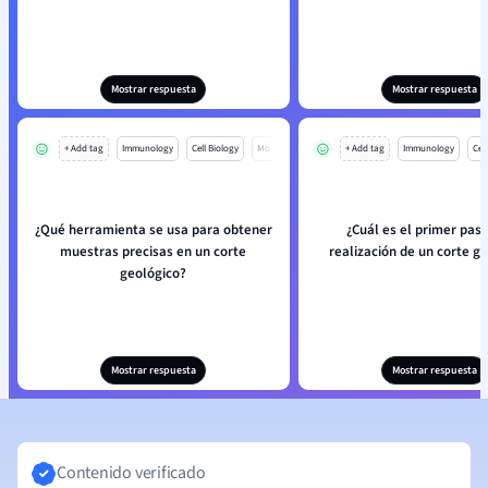
Mostrar respuesta
Mostrar respuesta
+ Add tag
Immunology
Cell Biology
Mo
+ Add tag
Immunology
Cell
¿Qué herramienta se usa para obtener
¿Cuál es el primer paso
muestras precisas en un corte
realización de un corte g
geológico?
Mostrar respuesta
Mostrar respuesta
Contenido verificado