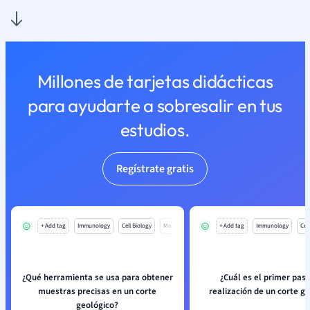
Millones de tarjetas didácticas
para ayudarte a sobresalir en tus
estudios.
Regístrate gratis
+ Add tag
Immunology
Cell Biology
Mo
+ Add tag
Immunology
Cell
¿Qué herramienta se usa para obtener
¿Cuál es el primer paso
muestras precisas en un corte
realización de un corte g
geológico?