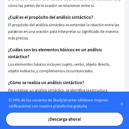
cómo las partes de la oración se relacionan entre sí.
¿Cuál es el propósito del análisis sintáctico?
El propósito del análisis sintáctico es entender la relación entre las
palabras en una oración para interpretar su significado de manera
más precisa.
¿Cuáles son los elementos básicos en un análisis
sintáctico?
Los elementos básicos incluyen sujeto, verbo, objeto directo,
objeto indirecto, y complementos circunstanciales.
¿Cómo se realiza un análisis sintáctico?
Para realizar un análisis sintáctico, se identifica la estructura
jerárquica de la oración y se determina la función gramatical de
El 94% de los usuarios de StudySmarter obtienen mejores
cada palabra o grupo de palabras.
calificaciones con nuestra plataforma gratuita.
Tarjetas de estudio
Tarjetas de estudio
Guardar explicación
¡Descarga ahora!