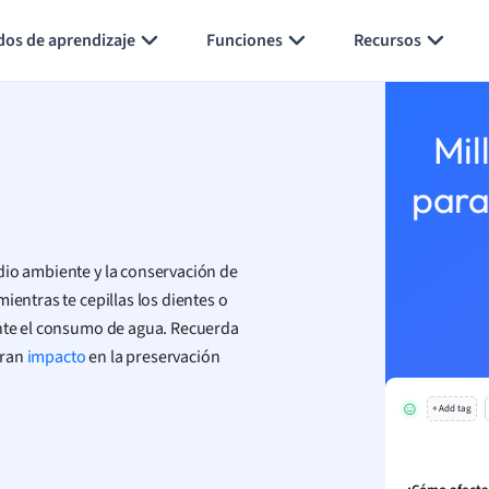
Generar tarjetas de aprendizaje
Resumir página
dos de aprendizaje
Funciones
Recursos
Mil
para
dio ambiente y la conservación de
ientras te cepillas los dientes o
ente el consumo de agua. Recuerda
gran
impacto
en la preservación
+ Add tag