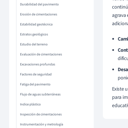
Durabilidad del pavimento
continú
agrava 
Erosión de cimentaciones
adicion
Estabilidad geotécnica
Estratos geológicos
Camb
Estudio del terreno
Cont
Evaluación de cimentaciones
difi
Excavaciones profundas
Desa
Factores de seguridad
poni
Fatiga del pavimento
Existe 
Flujo de aguas subterráneas
para im
Indice plástico
educati
Inspección de cimentaciones
Instrumentación y metrología