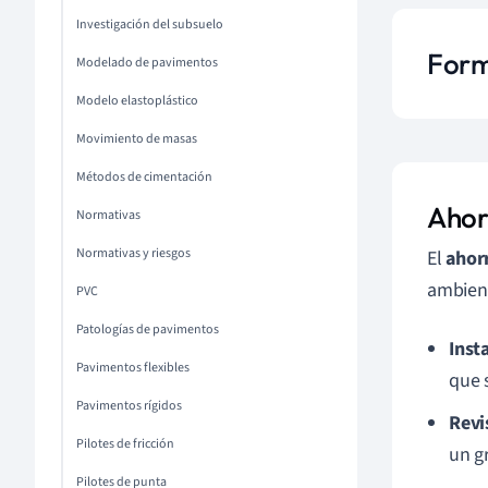
Investigación del subsuelo
Form
Modelado de pavimentos
Modelo elastoplástico
Movimiento de masas
Métodos de cimentación
Ahor
Normativas
Normativas y riesgos
El
ahor
ambient
PVC
Patologías de pavimentos
Insta
Pavimentos flexibles
que s
Pavimentos rígidos
Revi
Pilotes de fricción
un g
Pilotes de punta