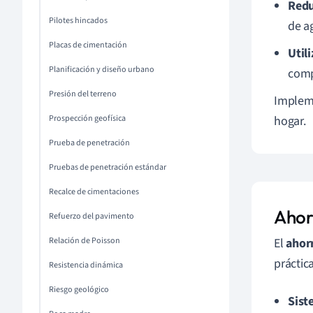
Redu
Pilotes hincados
de ag
Placas de cimentación
Utili
Planificación y diseño urbano
comp
Presión del terreno
Impleme
Prospección geofísica
hogar.
Prueba de penetración
Pruebas de penetración estándar
Recalce de cimentaciones
Ahorr
Refuerzo del pavimento
Relación de Poisson
El
ahor
práctic
Resistencia dinámica
Riesgo geológico
Sist