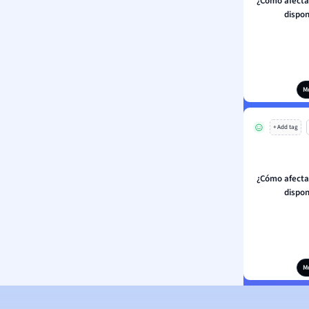
¿Cómo afecta 
dispon
M
+ Add tag
¿Cómo afecta 
dispon
M