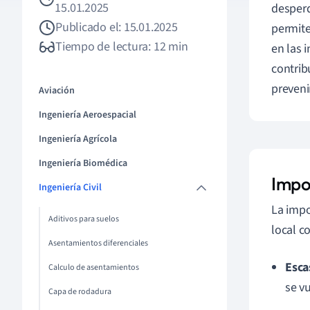
15.01.2025
desperd
Publicado el: 15.01.2025
permite
Tiempo de lectura: 12 min
en las 
contrib
preveni
Aviación
Ingeniería Aeroespacial
Ingeniería Agrícola
Ingeniería Biomédica
Impo
Ingeniería Civil
La impo
Aditivos para suelos
local c
Asentamientos diferenciales
Esca
Calculo de asentamientos
se v
Capa de rodadura