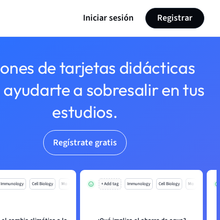
Iniciar sesión
Registrar
lones de tarjetas didácticas
 ayudarte a sobresalir en tus
estudios.
Regístrate gratis
Immunology
Cell Biology
Mo
+ Add tag
Immunology
Cell Biology
Mo