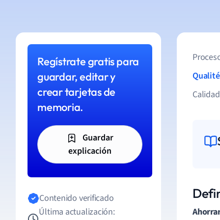
Proceso
Regístrate gratis para
guardar, editar y
Qualité
crear tarjetas de
Calida
memoria.
Guardar
explicación
Defi
Contenido verificado
Última actualización:
Ahorra