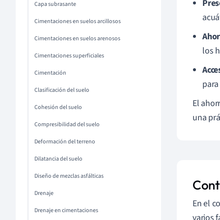
Pres
Capa subrasante
acuát
Cimentaciones en suelos arcillosos
Ahor
Cimentaciones en suelos arenosos
los h
Cimentaciones superficiales
Acce
Cimentación
para
Clasificación del suelo
El ahor
Cohesión del suelo
una prá
Compresibilidad del suelo
Deformación del terreno
Dilatancia del suelo
Diseño de mezclas asfálticas
Cont
Drenaje
En el c
Drenaje en cimentaciones
varios 