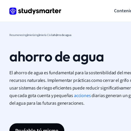
Conteni
Resumenes
Ingeniería
Ingeniería Civil
ahorro de agua
ahorro de agua
El ahorro de agua es fundamental para la sostenibilidad del me
recursos naturales. Implementar prácticas como cerrar el grifo m
usar sistemas de riego eficientes puede reducir significativam
que cada gota cuenta y pequeñas
acciones
diarias generan un 
del agua para las futuras generaciones.
Pruéablo tú mismo