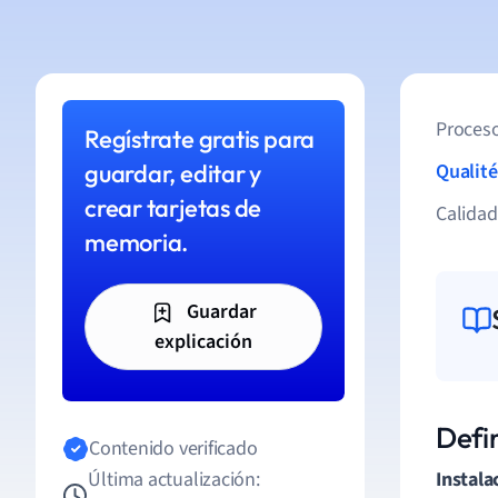
Proceso
Regístrate gratis para
guardar, editar y
Qualité
crear tarjetas de
Calida
memoria.
Guardar
explicación
Defin
Contenido verificado
Última actualización:
Instala