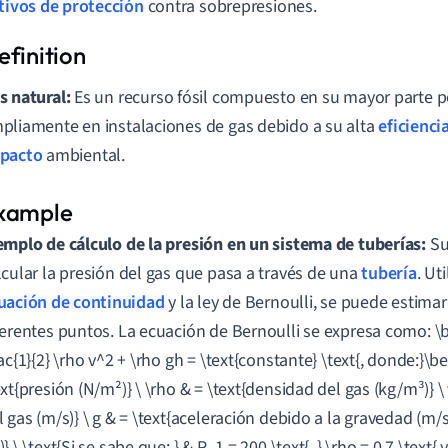
tivos de protección
contra sobrepresiones.
s natural:
Es un recurso fósil compuesto en su mayor parte po
pliamente en instalaciones de gas debido a su alta
eficienci
pacto
ambiental.
emplo de cálculo de la presión en un sistema de tuberías:
Su
lcular la presión del gas que pasa a través de una
tubería
. Ut
uación de continuidad
y la ley de Bernoulli, se puede estimar
ferentes puntos. La ecuación de Bernoulli se expresa como: \
rac{1}{2} \rho v^2 + \rho gh = \text{constante} \text{, donde:}\be
ext{presión (N/m²)} \ \rho & = \text{densidad del gas (kg/m³)} \
l gas (m/s)} \ g & = \text{aceleración debido a la gravedad (m/s²
} \ \text{Si se sabe que: } & P_1 = 200 \text{, } \rho = 0.7 \text{