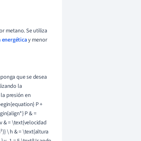
r metano. Se utiliza
a energética
y menor
ponga que se desea
ilizando la
 la presión en
begin{equation} P +
gin{align*} P & =
 v & = \text{velocidad
)} \ h & = \text{altura
 y } v_1 = 5.\text{Usando