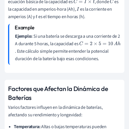
ecuación básica de la capacidad es
, donde
es
C
=
I
×
t
C
la capacidad en amperios-hora (Ah),
es la corriente en
I
amperios (A) y
es el tiempo en horas (h).
t
Ejemplo:
Si una batería se descarga a una corriente de 2
A durante 5 horas, la capacidad es
C
. Este cálculo simple permite entender la potencial
=
duración de la batería bajo esas condiciones.
2
×
5
=
Factores que Afectan la Dinámica de
1
Baterías
0
A
Varios factores influyen en la dinámica de baterías,
h
afectando su rendimiento y longevidad:
Temperatura:
Altas o bajas temperaturas pueden