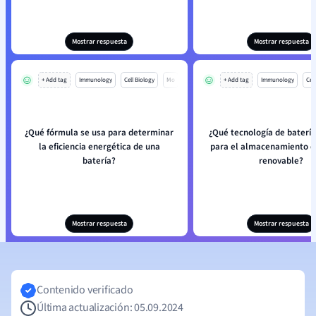
Mostrar respuesta
Mostrar respuesta
+ Add tag
Immunology
Cell Biology
Mo
+ Add tag
Immunology
Cell
¿Qué fórmula se usa para determinar
¿Qué tecnología de batería
la eficiencia energética de una
para el almacenamiento d
batería?
renovable?
Mostrar respuesta
Mostrar respuesta
Contenido verificado
Última actualización: 05.09.2024