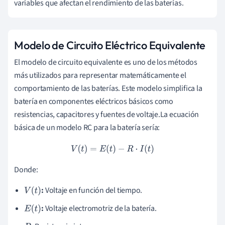
variables que afectan el rendimiento de las baterías.
Modelo de Circuito Eléctrico Equivalente
El modelo de circuito equivalente es uno de los métodos
más utilizados para representar matemáticamente el
comportamiento de las baterías. Este modelo simplifica la
batería en componentes eléctricos básicos como
resistencias, capacitores y fuentes de voltaje.La ecuación
básica de un modelo RC para la batería sería:
V
(
t
)
=
E
(
t
)
−
R
⋅
I
(
t
)
Donde:
:
Voltaje en función del tiempo.
V
(
t
)
:
Voltaje electromotriz de la batería.
E
(
t
)