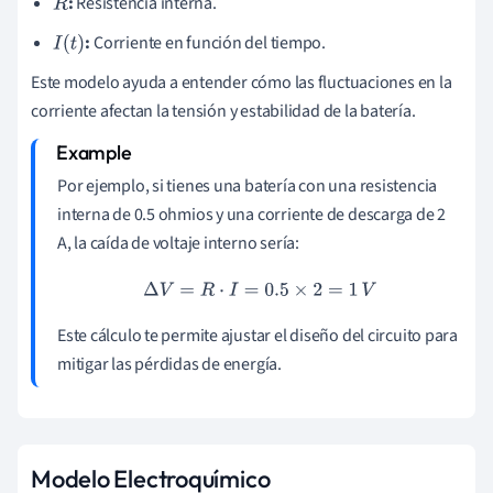
:
Resistencia interna.
R
:
Corriente en función del tiempo.
I
(
t
)
Este modelo ayuda a entender cómo las fluctuaciones en la
corriente afectan la tensión y estabilidad de la batería.
Por ejemplo, si tienes una batería con una resistencia
interna de 0.5 ohmios y una corriente de descarga de 2
A, la caída de voltaje interno sería:
Δ
V
=
R
⋅
I
=
0.5
×
2
=
1
V
Este cálculo te permite ajustar el diseño del circuito para
mitigar las pérdidas de energía.
Modelo Electroquímico