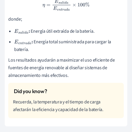
η
=
E
s
a
l
i
d
a
E
e
n
t
r
a
d
a
×
100
%
donde;
:
Energía útil extraída de la batería.
E
s
a
l
i
d
a
:
Energía total suministrada para cargar la
E
e
n
t
r
a
d
batería.
a
Los resultados ayudarán a maximizar el uso eficiente de
fuentes de energía renovable al diseñar sistemas de
almacenamiento más efectivos.
Recuerda, la temperatura y el tiempo de carga
afectarán la eficiencia y capacidad de la batería.