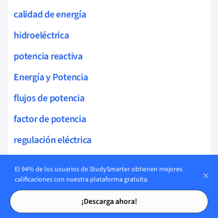
calidad de energía
hidroeléctrica
potencia reactiva
Energía y Potencia
flujos de potencia
factor de potencia
regulación eléctrica
tensión y corriente
El 94% de los usuarios de StudySmarter obtienen mejores
calificaciones con nuestra plataforma gratuita.
planificación de la demanda
Tarjetas de estudio
Tarjetas de estudio
máquinas eléctricas
¡Descarga ahora!