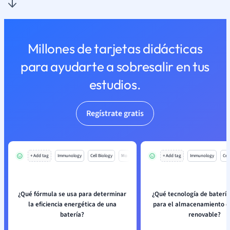
Millones de tarjetas didácticas
para ayudarte a sobresalir en tus
estudios.
Regístrate gratis
+ Add tag
Immunology
Cell Biology
Mo
+ Add tag
Immunology
Cell
¿Qué fórmula se usa para determinar
¿Qué tecnología de batería
la eficiencia energética de una
para el almacenamiento d
batería?
renovable?