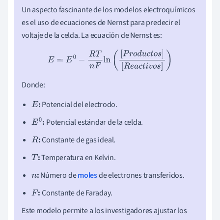
Un aspecto fascinante de los modelos electroquímicos
es el uso de ecuaciones de Nernst para predecir el
voltaje de la celda. La ecuación de Nernst es:
E
=
E
0
−
R
T
n
F
ln
(
[
P
r
o
d
u
c
t
o
s
]
[
R
e
a
c
t
i
v
o
s
]
)
Donde:
:
Potencial del electrodo.
E
:
Potencial estándar de la celda.
E
0
:
Constante de gas ideal.
R
:
Temperatura en Kelvin.
T
:
Número de
moles
de electrones transferidos.
n
:
Constante de Faraday.
F
Este modelo permite a los investigadores ajustar los