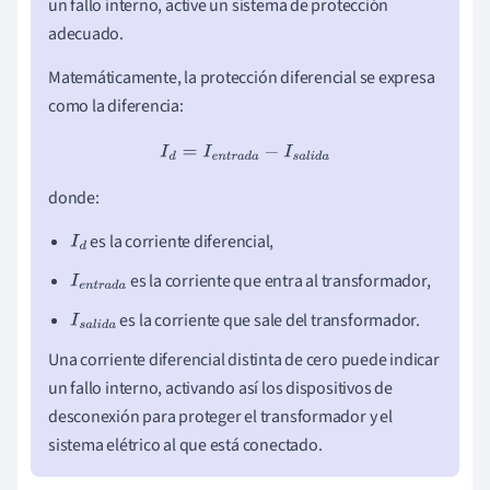
un fallo interno, active un sistema de protección
adecuado.
Matemáticamente, la protección diferencial se expresa
como la diferencia:
I
d
=
I
e
n
t
r
a
d
a
−
I
s
a
l
i
d
a
donde:
es la corriente diferencial,
I
d
es la corriente que entra al transformador,
I
e
n
t
r
a
d
a
es la corriente que sale del transformador.
I
s
a
l
i
d
a
Una corriente diferencial distinta de cero puede indicar
un fallo interno, activando así los dispositivos de
desconexión para proteger el transformador y el
sistema elétrico al que está conectado.