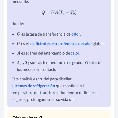
mediante:
Q
=
U
A
(
T
a
−
T
b
)
donde:
es la tasa de transferencia de
calor
,
Q
es el
coeficiente de transferencia de calor
global,
U
es el área del intercambio de
calor
,
A
y
son las temperaturas en grados Celsius de
T
a
T
los medios en contacto.
b
Este análisis es crucial para diseñar
sistemas de refrigeración
que mantienen la
temperatura del transformador dentro de límites
seguros, prolongando así su vida útil.