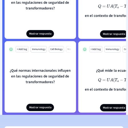
en las regulaciones de seguridad de
Q
=
U
A
(
T
a
−
T
b
)
transformadores?
en el contexto de transfo
Mostrar respuesta
Mostrar respuesta
+ Add tag
Immunology
Cell Biology
Mo
+ Add tag
Immunology
Cell
¿Qué normas internacionales influyen
¿Qué mide la ecuac
en las regulaciones de seguridad de
Q
=
U
A
(
T
a
−
T
b
)
transformadores?
en el contexto de transfo
Mostrar respuesta
Mostrar respuesta