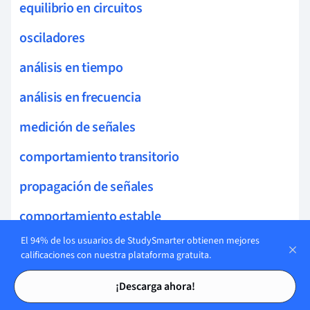
equilibrio en circuitos
osciladores
análisis en tiempo
análisis en frecuencia
medición de señales
comportamiento transitorio
propagación de señales
comportamiento estable
El 94% de los usuarios de StudySmarter obtienen mejores
electrónica de RF
calificaciones con nuestra plataforma gratuita.
circuitos de red
Tarjetas de estudio
Tarjetas de estudio
¡Descarga ahora!
circuitos temporales