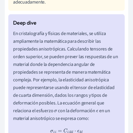
adecuadamente.
En cristalografía y físicas de materiales, se utiliza
ampliamente la matemática para describir las
propiedades anisotrópicas. Calculando tensores de
orden superior, se pueden prever las respuestas de un
material donde la dependencia angular de
propiedades se representa de manera matemática
compleja. Por ejemplo, la elasticidad anisotrópica
puede representarse usando el tensor de elasticidad
de cuarta dimensión, dados los rangos y tipos de
deformación posibles. La ecuación general que
relaciona el esfuerzo
con la deformación
en un
σ
ϵ
material anisotrópico se expresa como:
σ
i
j
=
C
i
j
k
l
⋅
ϵ
k
l