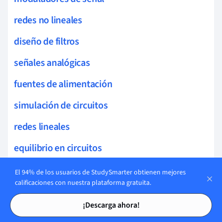
redes no lineales
diseño de filtros
señales analógicas
fuentes de alimentación
simulación de circuitos
redes lineales
equilibrio en circuitos
osciladores
El 94% de los usuarios de StudySmarter obtienen mejores
calificaciones con nuestra plataforma gratuita.
análisis en tiempo
Tarjetas de estudio
Tarjetas de estudio
¡Descarga ahora!
análisis en frecuencia