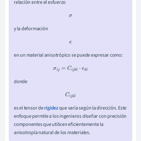
relación entre el esfuerzo
σ
y la deformación
ϵ
en un material anisotrópico se puede expresar como:
σ
i
j
=
C
i
j
k
l
⋅
ϵ
k
l
donde
C
i
j
k
l
es el tensor de
rigidez
que varía según la dirección. Este
enfoque permite a los ingenieros diseñar con precisión
componentes que utilicen eficientemente la
anisotropía natural de los materiales.