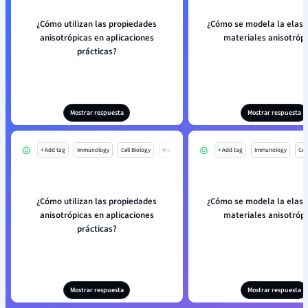
¿Cómo utilizan las propiedades
¿Cómo se modela la elast
anisotrópicas en aplicaciones
materiales anisotróp
prácticas?
Mostrar respuesta
Mostrar respuesta
+ Add tag
Immunology
Cell Biology
Mo
+ Add tag
Immunology
Cell
¿Cómo utilizan las propiedades
¿Cómo se modela la elast
anisotrópicas en aplicaciones
materiales anisotróp
prácticas?
Mostrar respuesta
Mostrar respuesta