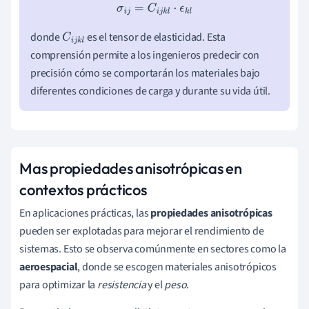
σ
i
j
=
C
i
j
k
l
⋅
ϵ
k
l
donde
es el tensor de elasticidad. Esta
C
i
j
k
l
comprensión permite a los ingenieros predecir con
precisión cómo se comportarán los materiales bajo
diferentes condiciones de carga y durante su vida útil.
Mas propiedades anisotrópicas en
contextos prácticos
En aplicaciones prácticas, las
propiedades anisotrópicas
pueden ser explotadas para mejorar el rendimiento de
sistemas. Esto se observa comúnmente en sectores como la
aeroespacial
, donde se escogen materiales anisotrópicos
para optimizar la
resistencia
y el
peso
.