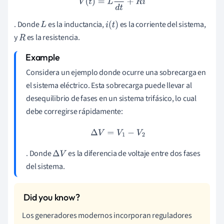
. Donde
es la inductancia,
es la corriente del sistema,
L
i
(
t
)
y
es la resistencia.
R
Considera un ejemplo donde ocurre una sobrecarga en
el sistema eléctrico. Esta sobrecarga puede llevar al
desequilibrio de fases en un sistema trifásico, lo cual
debe corregirse rápidamente:
Δ
V
=
V
1
−
V
2
. Donde
es la diferencia de voltaje entre dos fases
Δ
V
del sistema.
Los generadores modernos incorporan reguladores