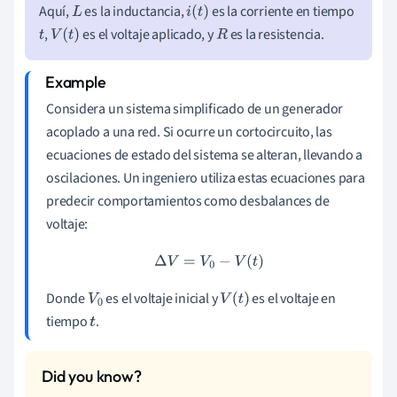
Aquí,
es la inductancia,
es la corriente en tiempo
L
i
(
t
)
,
es el voltaje aplicado, y
es la resistencia.
t
V
(
t
)
R
Considera un sistema simplificado de un generador
acoplado a una red. Si ocurre un cortocircuito, las
ecuaciones de estado del sistema se alteran, llevando a
oscilaciones. Un ingeniero utiliza estas ecuaciones para
predecir comportamientos como desbalances de
voltaje:
Δ
V
=
V
0
−
V
(
t
)
Donde
es el voltaje inicial y
es el voltaje en
V
0
V
(
t
)
tiempo
.
t