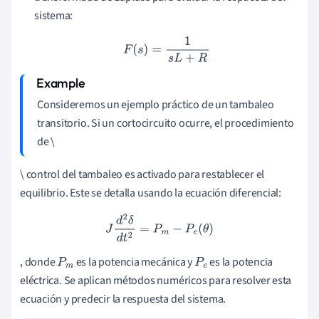
sistema:
F
(
s
)
=
1
s
L
+
R
Consideremos un ejemplo práctico de un tambaleo
transitorio. Si un cortocircuito ocurre, el procedimiento
de \
\ control del tambaleo es activado para restablecer el
equilibrio. Este se detalla usando la ecuación diferencial:
J
d
2
δ
d
t
2
=
P
m
−
P
e
(
θ
)
, donde
es la potencia mecánica y
es la potencia
P
m
P
e
eléctrica. Se aplican métodos numéricos para resolver esta
ecuación y predecir la respuesta del sistema.