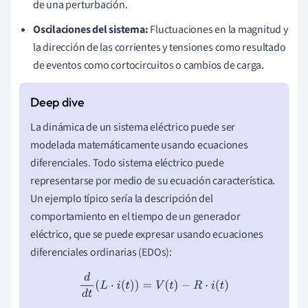
de una perturbación.
Oscilaciones del sistema:
Fluctuaciones en la magnitud y
la dirección de las corrientes y tensiones como resultado
de eventos como cortocircuitos o cambios de carga.
La dinámica de un sistema eléctrico puede ser
modelada matemáticamente usando ecuaciones
diferenciales. Todo sistema eléctrico puede
representarse por medio de su ecuación característica.
Un ejemplo típico sería la descripción del
comportamiento en el tiempo de un generador
eléctrico, que se puede expresar usando ecuaciones
diferenciales ordinarias (EDOs):
d
d
t
(
L
⋅
i
(
t
)
)
=
V
(
t
)
−
R
⋅
i
(
t
)