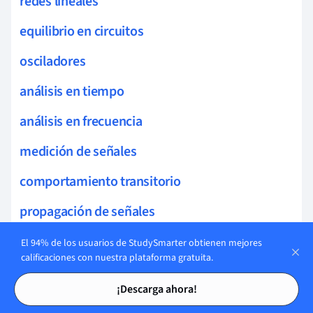
redes lineales
equilibrio en circuitos
osciladores
análisis en tiempo
análisis en frecuencia
medición de señales
comportamiento transitorio
propagación de señales
comportamiento estable
El 94% de los usuarios de StudySmarter obtienen mejores
calificaciones con nuestra plataforma gratuita.
electrónica de RF
Tarjetas de estudio
Tarjetas de estudio
¡Descarga ahora!
circuitos de red