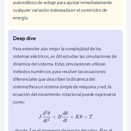
automáticos de voltaje para ajustar inmediatamente
cualquier variación indeseada en el suministro de
energía.
Para entender aún mejor la complejidad de los
sistemas eléctricos, es útil estudiar las simulaciones de
dinámica del sistema. Estas simulaciones utilizan
métodos numéricos para resolver las ecuaciones
diferenciales que describen la dinámica del
sistema:Para un sistema simple de máquina y red, la
ecuación del movimiento rotacional puede expresarse
como:
J
d
2
θ
d
t
2
+
B
d
θ
d
t
+
K
θ
=
T
, donde
es el momento de inercia del rotor,
es el