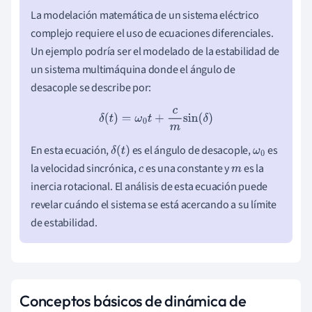
La modelación matemática de un sistema eléctrico
complejo requiere el uso de ecuaciones diferenciales.
Un ejemplo podría ser el modelado de la estabilidad de
un sistema multimáquina donde el ángulo de
desacople se describe por:
δ
(
t
)
=
ω
0
t
+
c
m
sin
(
δ
)
En esta ecuación,
es el ángulo de desacople,
es
δ
(
t
)
ω
0
la velocidad sincrónica,
es una constante y
es la
c
m
inercia rotacional. El análisis de esta ecuación puede
revelar cuándo el sistema se está acercando a su límite
de estabilidad.
Conceptos básicos de dinámica de