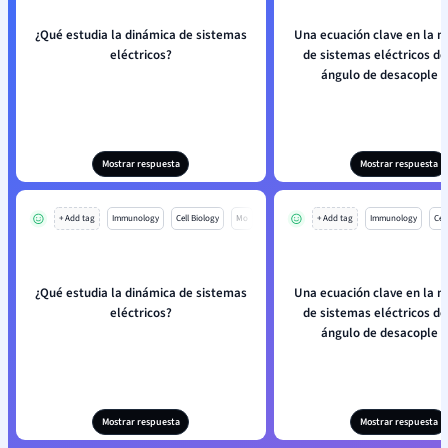
¿Qué estudia la dinámica de sistemas
Una ecuación clave en la 
eléctricos?
de sistemas eléctricos de
ángulo de desacople 
Mostrar respuesta
Mostrar respuesta
+ Add tag
Immunology
Cell Biology
Mo
+ Add tag
Immunology
Cell
¿Qué estudia la dinámica de sistemas
Una ecuación clave en la 
eléctricos?
de sistemas eléctricos de
ángulo de desacople 
Mostrar respuesta
Mostrar respuesta