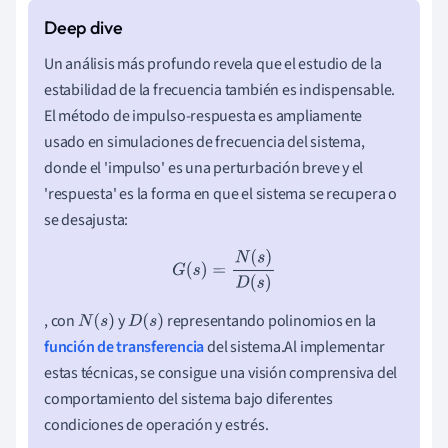
Un análisis más profundo revela que el estudio de la
estabilidad de la frecuencia también es indispensable.
El método de impulso-respuesta es ampliamente
usado en simulaciones de frecuencia del sistema,
donde el 'impulso' es una perturbación breve y el
'respuesta' es la forma en que el sistema se recupera o
se desajusta:
G
(
s
)
=
N
(
s
)
D
(
s
)
, con
y
representando polinomios en la
N
(
s
)
D
(
s
)
función de transferencia
del sistema.Al implementar
estas técnicas, se consigue una visión comprensiva del
comportamiento del sistema bajo diferentes
condiciones de operación y estrés.