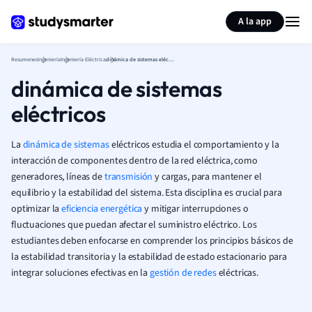
Generar tarjetas de aprendizaje
Resumir página
A la app
Resumenes
Ingeniería
Ingeniería Eléctrica
dinámica de sistemas eléctricos
dinámica de sistemas
eléctricos
La
dinámica de sistemas
eléctricos estudia el comportamiento y la
interacción de componentes dentro de la red eléctrica, como
generadores, líneas de
transmisión
y cargas, para mantener el
equilibrio y la estabilidad del sistema. Esta disciplina es crucial para
optimizar la
eficiencia energética
y mitigar interrupciones o
fluctuaciones que puedan afectar el suministro eléctrico. Los
estudiantes deben enfocarse en comprender los principios básicos de
la estabilidad transitoria y la estabilidad de estado estacionario para
integrar soluciones efectivas en la
gestión de redes
eléctricas.