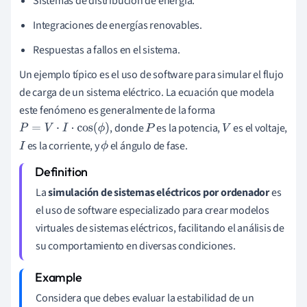
Sistemas de distribución de energía.
Integraciones de energías renovables.
Respuestas a fallos en el sistema.
Un ejemplo típico es el uso de software para simular el flujo
de carga de un sistema eléctrico. La ecuación que modela
este fenómeno es generalmente de la forma
, donde
es la potencia,
es el voltaje,
P
=
V
⋅
I
⋅
cos
(
ϕ
)
P
V
es la corriente, y
el ángulo de fase.
I
ϕ
La
simulación de sistemas eléctricos por ordenador
es
el uso de software especializado para crear modelos
virtuales de sistemas eléctricos, facilitando el análisis de
su comportamiento en diversas condiciones.
Considera que debes evaluar la estabilidad de un