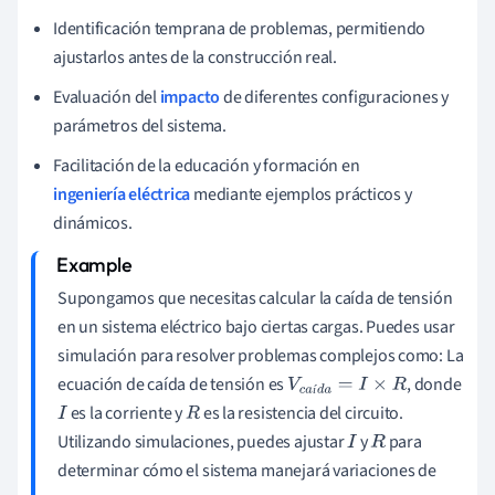
Identificación temprana de problemas, permitiendo
ajustarlos antes de la construcción real.
Evaluación del
impacto
de diferentes configuraciones y
parámetros del sistema.
Facilitación de la educación y formación en
ingeniería eléctrica
mediante ejemplos prácticos y
dinámicos.
Supongamos que necesitas calcular la caída de tensión
en un sistema eléctrico bajo ciertas cargas. Puedes usar
simulación para resolver problemas complejos como: La
ecuación de caída de tensión es
, donde
V
c
a
í
d
a
=
I
×
R
í
es la corriente y
es la resistencia del circuito.
I
R
Utilizando simulaciones, puedes ajustar
y
para
I
R
determinar cómo el sistema manejará variaciones de