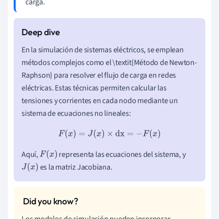
carga.
En la simulación de sistemas eléctricos, se emplean
métodos complejos como el \textit{Método de Newton-
Raphson} para resolver el flujo de carga en redes
eléctricas. Estas técnicas permiten calcular las
tensiones y corrientes en cada nodo mediante un
sistema de ecuaciones no lineales:
F
(
x
)
=
J
(
x
)
×
dx
=
−
F
(
x
)
Aquí,
representa las ecuaciones del sistema, y
F
(
x
)
es la matriz Jacobiana.
J
(
x
)
Los modelos de simulación pueden incorporar