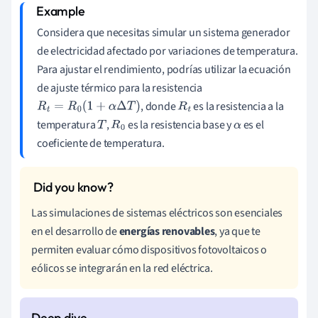
Considera que necesitas simular un sistema generador
de electricidad afectado por variaciones de temperatura.
Para ajustar el rendimiento, podrías utilizar la ecuación
de ajuste térmico para la resistencia
, donde
es la resistencia a la
R
t
=
R
0
(
1
+
α
Δ
T
)
R
t
temperatura
,
es la resistencia base y
es el
T
R
0
α
coeficiente de temperatura.
Las simulaciones de sistemas eléctricos son esenciales
en el desarrollo de
energías renovables
, ya que te
permiten evaluar cómo dispositivos fotovoltaicos o
eólicos se integrarán en la red eléctrica.