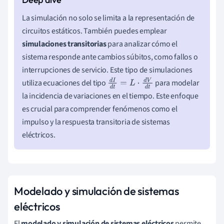
La simulación no solo se limita a la representación de
circuitos estáticos. También puedes emplear
simulaciones transitorias
para analizar cómo el
sistema responde ante cambios súbitos, como fallos o
interrupciones de servicio. Este tipo de simulaciones
utiliza ecuaciones del tipo
para modelar
d
I
d
t
=
L
⋅
d
V
d
t
la incidencia de variaciones en el tiempo. Este enfoque
es crucial para comprender fenómenos como el
impulso y la respuesta transitoria de sistemas
eléctricos.
Modelado y simulación de sistemas
eléctricos
El
modelado y simulación de sistemas eléctricos
permite