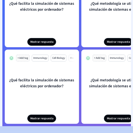
¿Qué facilita la simulación de sistemas
¿Qué metodología se utili
eléctricos por ordenador?
simulación de sistemas el
Mostrar respuesta
Mostrar respuesta
+ Add tag
Immunology
Cell Biology
Mo
+ Add tag
Immunology
Cell
¿Qué facilita la simulación de sistemas
¿Qué metodología se utili
eléctricos por ordenador?
simulación de sistemas el
Mostrar respuesta
Mostrar respuesta