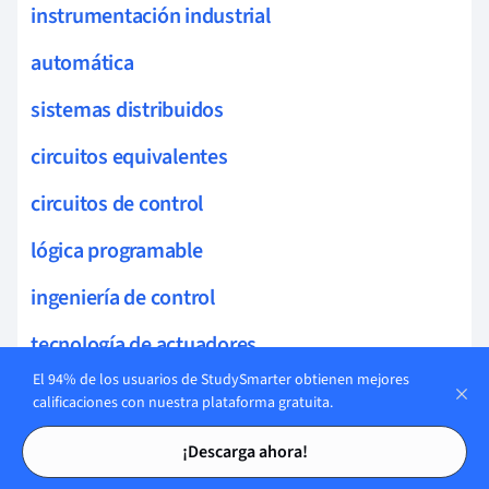
instrumentación industrial
automática
sistemas distribuidos
circuitos equivalentes
circuitos de control
lógica programable
ingeniería de control
tecnología de actuadores
El 94% de los usuarios de StudySmarter obtienen mejores
sistemas multinivel
calificaciones con nuestra plataforma gratuita.
Tarjetas de estudio
Tarjetas de estudio
sistemas de regulación
¡Descarga ahora!
control por retroalimentación