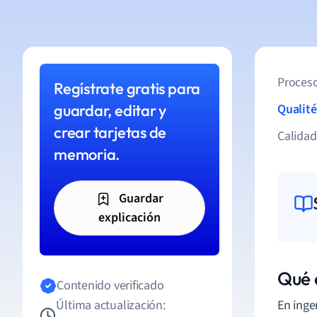
Proceso
Regístrate gratis para
guardar, editar y
Qualité
crear tarjetas de
Calida
memoria.
Guardar
explicación
Qué 
Contenido verificado
Última actualización:
En inge