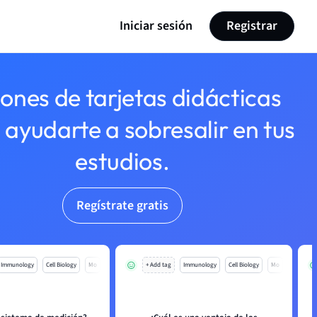
Iniciar sesión
Registrar
lones de tarjetas didácticas
 ayudarte a sobresalir en tus
estudios.
Regístrate gratis
Immunology
Cell Biology
Mo
+ Add tag
Immunology
Cell Biology
Mo