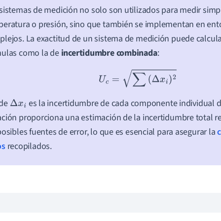
sistemas de medición no solo son utilizados para medir simp
eratura o presión, sino que también se implementan en ento
lejos. La exactitud de un sistema de medición puede calcul
mulas como la de
incertidumbre combinada
:
U
c
=
∑
(
Δ
x
i
)
2
de
es la incertidumbre de cada componente individual d
Δ
x
i
ción proporciona una estimación de la incertidumbre total r
posibles fuentes de error, lo que es esencial para asegurar la
os
recopilados.