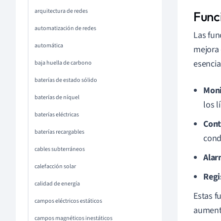
arquitectura de redes
Func
automatización de redes
Las fun
automática
mejora 
esencia
baja huella de carbono
baterías de estado sólido
Moni
baterías de níquel
los l
baterías eléctricas
Cont
baterías recargables
cond
cables subterráneos
Alar
calefacción solar
Regi
calidad de energía
Estas f
campos eléctricos estáticos
aumenta
campos magnéticos inestáticos