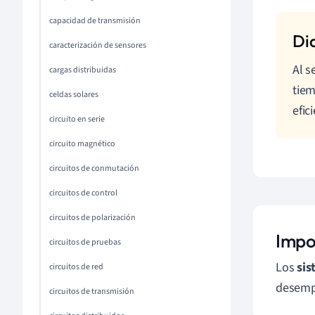
capacidad de transmisión
caracterización de sensores
Al s
cargas distribuidas
tiem
celdas solares
efic
circuito en serie
circuito magnético
circuitos de conmutación
circuitos de control
circuitos de polarización
Impo
circuitos de pruebas
Los
sis
circuitos de red
desempe
circuitos de transmisión