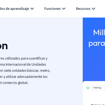
Generar tarjetas de aprendizaje
Resumir página
dos de aprendizaje
Funciones
Recursos
Mil
ón
para
s utilizados para cuantificar y
ema Internacional de Unidades
en siete unidades básicas: metro,
r y utilizar adecuadamente los
 el comercio global.
+ Add tag