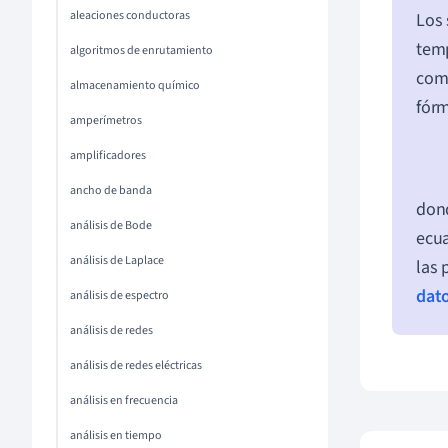
aleaciones conductoras
Los 
temp
algoritmos de enrutamiento
comp
almacenamiento químico
fór
amperímetros
amplificadores
ancho de banda
don
análisis de Bode
ecua
análisis de Laplace
las 
dat
análisis de espectro
análisis de redes
análisis de redes eléctricas
análisis en frecuencia
análisis en tiempo