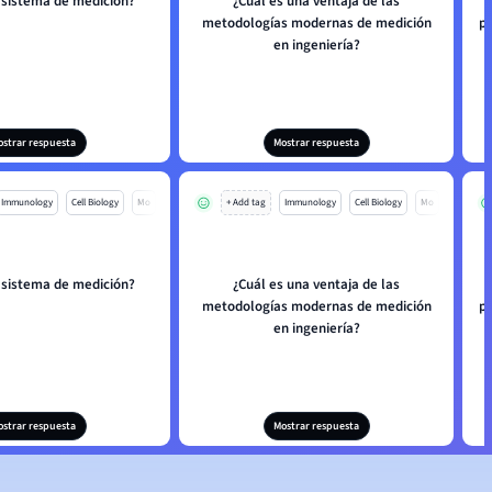
 sistema de medición?
¿Cuál es una ventaja de las
metodologías modernas de medición
p
en ingeniería?
ostrar respuesta
Mostrar respuesta
Immunology
Cell Biology
Mo
+ Add tag
Immunology
Cell Biology
Mo
 sistema de medición?
¿Cuál es una ventaja de las
metodologías modernas de medición
p
en ingeniería?
ostrar respuesta
Mostrar respuesta