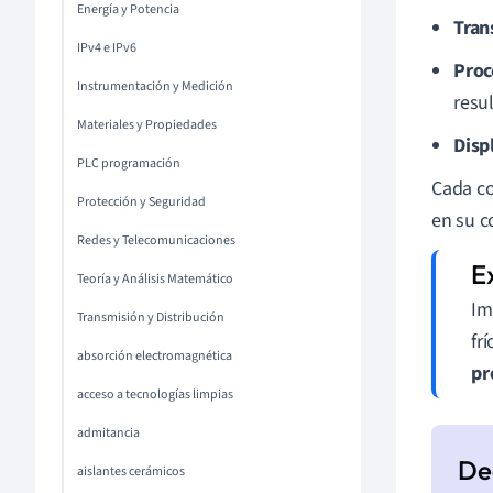
Energía y Potencia
Tran
IPv4 e IPv6
Proc
Instrumentación y Medición
resul
Materiales y Propiedades
Disp
PLC programación
Cada co
Protección y Seguridad
en su c
Redes y Telecomunicaciones
Teoría y Análisis Matemático
Im
Transmisión y Distribución
fr
absorción electromagnética
pr
acceso a tecnologías limpias
admitancia
aislantes cerámicos