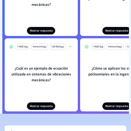
mecánicas?
Mostrar respuesta
Mostrar respuesta
+ Add tag
Immunology
Cell Biology
Mo
+ Add tag
Immunology
Cell
¿Cuál es un ejemplo de ecuación
¿Cómo se aplican los s
utilizada en sistemas de vibraciones
polinomiales en la ingenier
mecánicas?
Mostrar respuesta
Mostrar respuesta