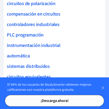
circuitos de polarización
compensación en circuitos
controladores industriales
PLC programación
instrumentación industrial
automática
sistemas distribuidos
circuitos equivalentes
El 94% de los usuarios de StudySmarter obtienen mejores
circuitos de control
calificaciones con nuestra plataforma gratuita.
Tarjetas de estudio
Tarjetas de estudio
lógica programable
¡Descarga ahora!
ingeniería de control