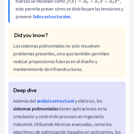
fuerzas se modelan como
,
f
(
x
)
=
a
0
+
a
1
x
+
a
2
x
2
esto permite prever cómo se distribuyen las tensiones y
prevenir
fallos estructurales
.
Los sistemas polinomiales no solo resuelven
problemas presentes, sino que también permiten
realizar proyecciones futuras en el diseño y
mantenimiento de infraestructuras.
Además del
análisis estructural
y eléctrico, los
sistemas polinomiales
tienen aplicaciones en la
simulación y control de procesos en ingeniería
industrial. Utilizando técnicas avanzadas, como los
algoritmos de optimización basados en polinomios, los