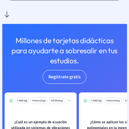
Millones de tarjetas didácticas
para ayudarte a sobresalir en tus
estudios.
Regístrate gratis
+ Add tag
Immunology
Cell Biology
Mo
+ Add tag
Immunology
Cell
¿Cuál es un ejemplo de ecuación
¿Cómo se aplican los s
utilizada en sistemas de vibraciones
polinomiales en la ingenier