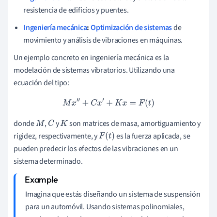
resistencia de edificios y puentes.
Ingeniería mecánica
:
Optimización de sistemas
de
movimiento y análisis de vibraciones en máquinas.
Un ejemplo concreto en ingeniería mecánica es la
modelación de sistemas vibratorios. Utilizando una
ecuación del tipo:
M
x
″
+
C
x
′
+
K
x
=
F
(
t
)
donde
,
y
son matrices de masa, amortiguamiento y
M
C
K
rigidez, respectivamente, y
es la fuerza aplicada, se
F
(
t
)
pueden predecir los efectos de las vibraciones en un
sistema determinado.
Imagina que estás diseñando un sistema de suspensión
para un automóvil. Usando sistemas polinomiales,