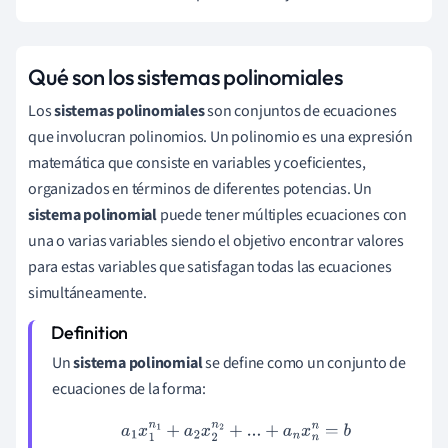
Qué son los sistemas polinomiales
Los
sistemas polinomiales
son conjuntos de ecuaciones
que involucran polinomios. Un polinomio es una expresión
matemática que consiste en variables y coeficientes,
organizados en términos de diferentes potencias. Un
sistema polinomial
puede tener múltiples ecuaciones con
una o varias variables siendo el objetivo encontrar valores
para estas variables que satisfagan todas las ecuaciones
simultáneamente.
Un
sistema polinomial
se define como un conjunto de
ecuaciones de la forma:
a
1
x
1
n
1
+
a
2
x
2
n
2
+
...
+
a
n
x
n
n
=
b