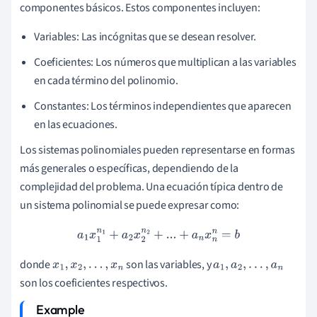
componentes básicos. Estos componentes incluyen:
Variables: Las incógnitas que se desean resolver.
Coeficientes: Los números que multiplican a las variables
en cada término del polinomio.
Constantes: Los términos independientes que aparecen
en las ecuaciones.
Los sistemas polinomiales pueden representarse en formas
más generales o específicas, dependiendo de la
complejidad del problema. Una ecuación típica dentro de
un sistema polinomial se puede expresar como:
a
1
x
1
n
1
+
a
2
x
2
n
2
+
...
+
a
n
x
n
n
=
b
donde
son las variables, y
x
1
,
x
2
,
…
,
x
n
a
1
,
a
2
,
…
,
a
n
son los coeficientes respectivos.