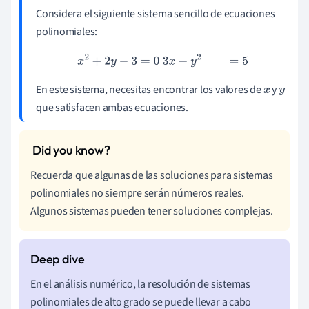
Considera el siguiente sistema sencillo de ecuaciones
polinomiales:
x
2
+
2
y
−
3
=
0
3
x
−
y
2
=
5
En este sistema, necesitas encontrar los valores de
y
x
y
que satisfacen ambas ecuaciones.
Recuerda que algunas de las soluciones para sistemas
polinomiales no siempre serán números reales.
Algunos sistemas pueden tener soluciones complejas.
En el análisis numérico, la resolución de sistemas
polinomiales de alto grado se puede llevar a cabo