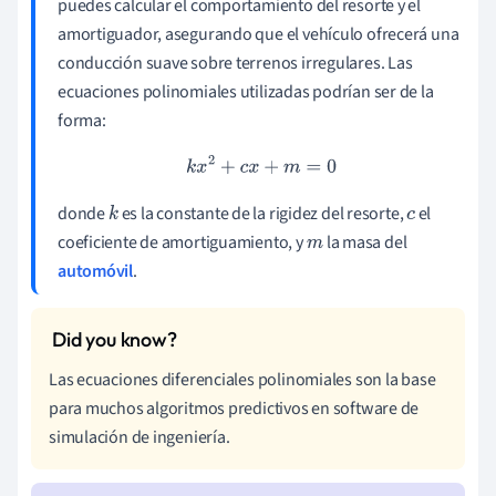
puedes calcular el comportamiento del resorte y el
amortiguador, asegurando que el vehículo ofrecerá una
conducción suave sobre terrenos irregulares. Las
ecuaciones polinomiales utilizadas podrían ser de la
forma:
k
x
2
+
c
x
+
m
=
0
donde
es la constante de la rigidez del resorte,
el
k
c
coeficiente de amortiguamiento, y
la masa del
m
automóvil
.
Las ecuaciones diferenciales polinomiales son la base
para muchos algoritmos predictivos en software de
simulación de ingeniería.