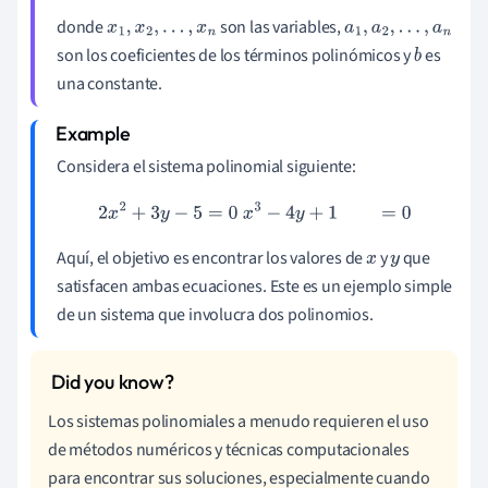
donde
son las variables,
x
1
,
x
2
,
.
.
.
,
x
n
a
1
,
a
2
,
.
.
.
,
a
n
son los coeficientes de los términos polinómicos y
es
b
una constante.
Considera el sistema polinomial siguiente:
2
x
2
+
3
y
−
5
=
0
x
3
−
4
y
+
1
=
0
Aquí, el objetivo es encontrar los valores de
y
que
x
y
satisfacen ambas ecuaciones. Este es un ejemplo simple
de un sistema que involucra dos polinomios.
Los sistemas polinomiales a menudo requieren el uso
de métodos numéricos y técnicas computacionales
para encontrar sus soluciones, especialmente cuando