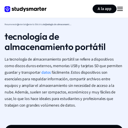
Generar tarjetas de aprendizaje
Resumir página
A la app
Resumenes
Ingeniería
Ingeniería Eléctrica
tecnología de almacenamiento portátil
tecnología de
almacenamiento portátil
La tecnología de almacenamiento portátil se refiere a dispositivos
como discos duros externos, memorias USB y tarjetas SD que permiten
guardar y transportar
datos
fácilmente. Estos dispositivos son
esenciales para respaldar información, compartir archivos entre
equipos y ampliar el almacenamiento sin necesidad de acceso a la
nube. Además, suelen ser compactos, económicos y muy fáciles de
usar, lo que los hace ideales para estudiantes y profesionales que
trabajan con grandes volúmenes de datos.