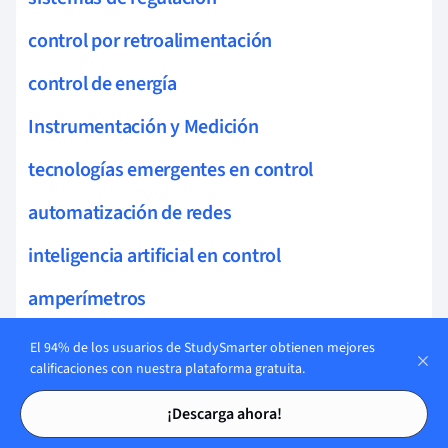
control por retroalimentación
control de energía
Instrumentación y Medición
tecnologías emergentes en control
automatización de redes
inteligencia artificial en control
amperímetros
voltímetros
El 94% de los usuarios de StudySmarter obtienen mejores
calificaciones con nuestra plataforma gratuita.
sistemas reconfigurables
Tarjetas de estudio
Tarjetas de estudio
¡Descarga ahora!
normas de medición