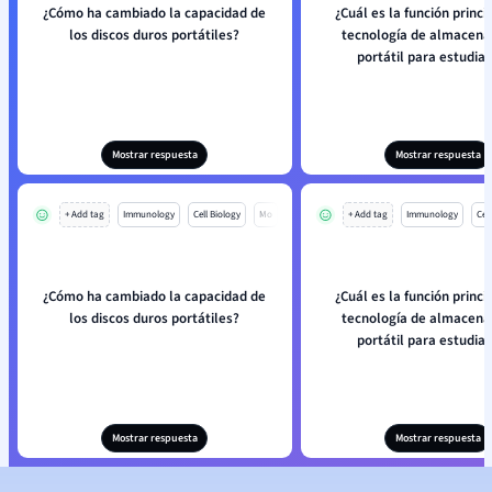
¿Cómo ha cambiado la capacidad de
¿Cuál es la función princi
los discos duros portátiles?
tecnología de almacen
portátil para estudia
Mostrar respuesta
Mostrar respuesta
+ Add tag
Immunology
Cell Biology
Mo
+ Add tag
Immunology
Cell
¿Cómo ha cambiado la capacidad de
¿Cuál es la función princi
los discos duros portátiles?
tecnología de almacen
portátil para estudia
Mostrar respuesta
Mostrar respuesta