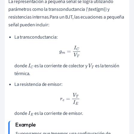
La representación a pequeña señal se logra utilizando
parámetros como la transconductancia (\text{gm}) y
resistencias internas.Para un BJT, las ecuaciones a pequeña
señal pueden incluir:
La transconductancia:
g
m
=
I
C
V
T
donde
es la corriente de colector y
es la tensión
I
C
V
T
térmica.
La resistencia de emisor:
r
e
=
V
T
I
E
donde
es la corriente de emisor.
I
E
Supongamos que tenemos una configuración de