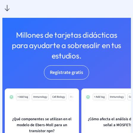
Millones de tarjetas didácticas
para ayudarte a sobresalir en tus
estudios.
Regístrate gratis
+ Add tag
Immunology
Cell Biology
Mo
+ Add tag
Immunology
Cell
¿Qué componentes se utilizan en el
¿Cómo afecta el análisis 
modelo de Ebers-Moll para un
señal a MOSFETs
transistor npn?