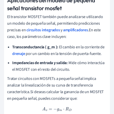
Aplicaciones del modelo de pequeña
señal transistor mosfet
El transistor MOSFET también puede analizarse utilizando
un modelo de pequeña señal, permitiendo predicciones
precisas en
circuitos integrados
y
amplificadores
.En este
caso, los parámetros clave incluyen:
Transconductancia ( g_m ):
El cambio en la corriente de
drenaje
por un cambio en la tensión de puerta-fuente.
Impedancias de entrada y salida:
Mide cómo interactúa
el MOSFET con el resto del circuito.
Tratar circuitos con MOSFETs a pequeña señal implica
analizar la linealización de su curva de transferencia
característica.Si deseas calcular la ganancia de un MOSFET
en pequeña señal, puedes considerar que:
A
v
=
−
g
m
⋅
R
D