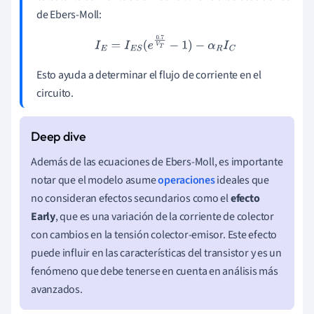
de Ebers-Moll:
I
E
=
I
E
S
(
e
0.7
V
T
−
1
)
−
α
R
I
C
Esto ayuda a determinar el flujo de corriente en el
circuito.
Además de las ecuaciones de Ebers-Moll, es importante
notar que el modelo asume
operaciones
ideales que
no consideran efectos secundarios como el
efecto
Early
, que es una variación de la corriente de colector
con cambios en la tensión colector-emisor. Este efecto
puede influir en las características del transistor y es un
fenómeno que debe tenerse en cuenta en análisis más
avanzados.