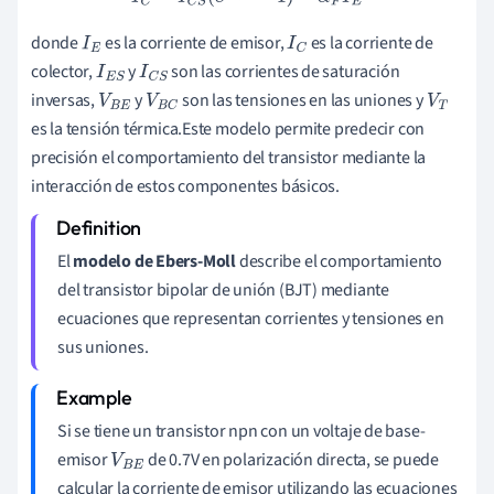
donde
es la corriente de emisor,
es la corriente de
I
E
I
C
colector,
y
son las corrientes de saturación
I
E
S
I
C
S
inversas,
y
son las tensiones en las uniones y
V
B
E
V
B
C
V
T
es la tensión térmica.Este modelo permite predecir con
precisión el comportamiento del transistor mediante la
interacción de estos componentes básicos.
El
modelo de Ebers-Moll
describe el comportamiento
del transistor bipolar de unión (BJT) mediante
ecuaciones que representan corrientes y tensiones en
sus uniones.
Si se tiene un transistor npn con un voltaje de base-
emisor
de 0.7V en polarización directa, se puede
V
B
E
calcular la corriente de emisor utilizando las ecuaciones