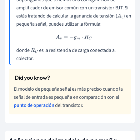
amplificador de emisor común con un transistor BJT. Si
estás tratando de calcular la ganancia de tensión (
) en
A
v
pequeña señal, puedes utilizar la fórmula:
A
v
=
−
g
m
⋅
R
C
donde
es la resistencia de carga conectada al
R
C
colector.
El modelo de pequeña señal es más preciso cuando la
señal de entrada es pequeña en comparación con el
punto de operación
del transistor.