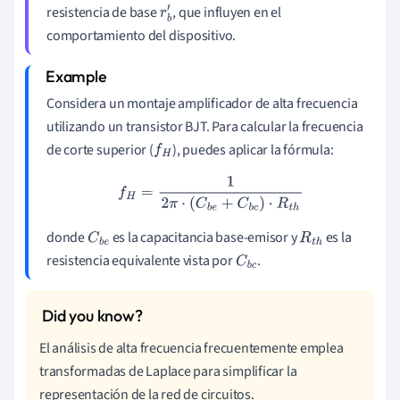
resistencia de base
, que influyen en el
r
b
comportamiento del dispositivo.
′
Considera un montaje amplificador de alta frecuencia
utilizando un transistor BJT. Para calcular la frecuencia
de corte superior (
), puedes aplicar la fórmula:
f
H
f
H
=
1
2
π
⋅
(
C
b
e
+
C
b
c
)
⋅
R
t
h
donde
es la capacitancia base-emisor y
es la
C
b
R
t
h
resistencia equivalente vista por
.
e
C
b
c
El análisis de alta frecuencia frecuentemente emplea
transformadas de Laplace para simplificar la
representación de la red de circuitos.