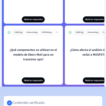
Mostrar respuesta
Mostrar respuesta
+ Add tag
Immunology
Cell Biology
Mo
+ Add tag
Immunology
Cell
¿Qué componentes se utilizan en el
¿Cómo afecta el análisis 
modelo de Ebers-Moll para un
señal a MOSFETs
transistor npn?
Mostrar respuesta
Mostrar respuesta
Contenido verificado