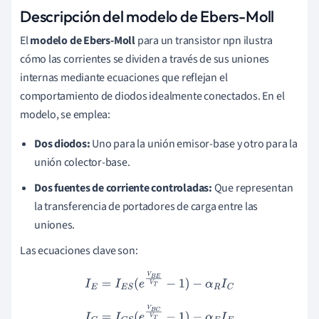
Descripción del modelo de Ebers-Moll
El
modelo de Ebers-Moll
para un transistor npn ilustra
cómo las corrientes se dividen a través de sus uniones
internas mediante ecuaciones que reflejan el
comportamiento de diodos idealmente conectados. En el
modelo, se emplea:
Dos diodos:
Uno para la unión emisor-base y otro para la
unión colector-base.
Dos fuentes de corriente controladas:
Que representan
la transferencia de portadores de carga entre las
uniones.
Las ecuaciones clave son:
I
E
=
I
E
S
(
e
V
B
E
V
T
−
1
)
−
α
R
I
C
I
C
=
I
C
S
(
e
V
B
C
V
T
−
1
)
−
α
F
I
E