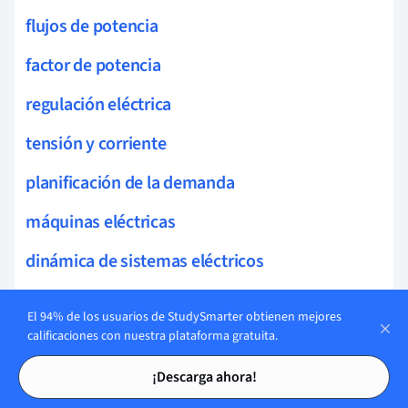
flujos de potencia
factor de potencia
regulación eléctrica
tensión y corriente
planificación de la demanda
máquinas eléctricas
dinámica de sistemas eléctricos
estabilidad de potencia
El 94% de los usuarios de StudySmarter obtienen mejores
sistemas de almacenamiento
calificaciones con nuestra plataforma gratuita.
Tarjetas de estudio
Tarjetas de estudio
condiciones de armónicos
¡Descarga ahora!