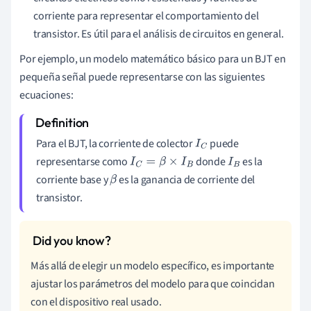
corriente para representar el comportamiento del
transistor. Es útil para el análisis de circuitos en general.
Por ejemplo, un modelo matemático básico para un BJT en
pequeña señal puede representarse con las siguientes
ecuaciones:
Para el BJT, la corriente de colector
puede
I
C
representarse como
donde
es la
I
C
=
β
×
I
B
I
B
corriente base y
es la ganancia de corriente del
β
transistor.
Más allá de elegir un modelo específico, es importante
ajustar los parámetros del modelo para que coincidan
con el dispositivo real usado.