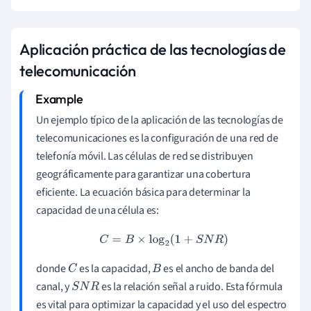
Aplicación práctica de las tecnologías de
telecomunicación
Un ejemplo típico de la aplicación de las tecnologías de
telecomunicaciones es la configuración de una red de
telefonía móvil. Las células de red se distribuyen
geográficamente para garantizar una cobertura
eficiente. La ecuación básica para determinar la
capacidad de una célula es:
C
=
B
×
log
2
(
1
+
S
N
R
)
donde
es la capacidad,
es el ancho de banda del
C
B
canal, y
es la relación señal a ruido. Esta fórmula
S
N
R
es vital para optimizar la capacidad y el uso del espectro