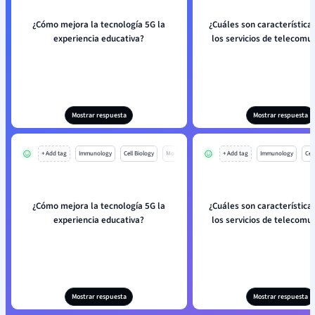
¿Cómo mejora la tecnología 5G la
¿Cuáles son característica
experiencia educativa?
los servicios de telecomu
Mostrar respuesta
Mostrar respuesta
+ Add tag
Immunology
Cell Biology
Mo
+ Add tag
Immunology
Cell
¿Cómo mejora la tecnología 5G la
¿Cuáles son característica
experiencia educativa?
los servicios de telecomu
Mostrar respuesta
Mostrar respuesta