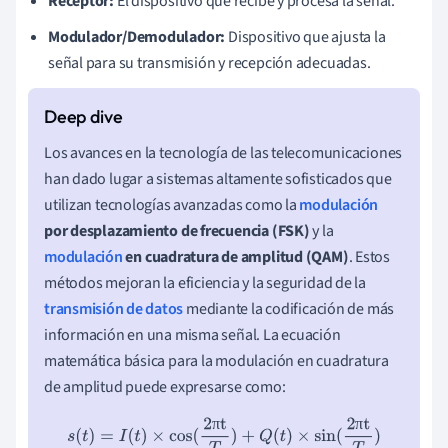
Receptor:
El dispositivo que recibe y procesa la señal.
Modulador/Demodulador:
Dispositivo que ajusta la
señal para su transmisión y recepción adecuadas.
Los avances en la tecnología de las telecomunicaciones
han dado lugar a sistemas altamente sofisticados que
utilizan tecnologías avanzadas como la
modulación
por desplazamiento de frecuencia (FSK)
y la
modulación
en cuadratura de amplitud (QAM)
. Estos
métodos mejoran la eficiencia y la seguridad de la
transmisión de datos
mediante la codificación de más
información en una misma señal. La ecuación
matemática básica para la modulación en cuadratura
de amplitud puede expresarse como:
π
π
s
(
t
)
=
I
(
t
)
×
cos
(
2
πt
T
)
+
Q
(
t
)
×
sin
(
2
πt
T
)