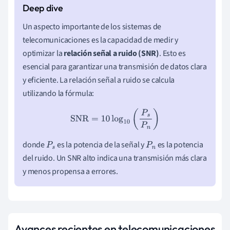
Un aspecto importante de los sistemas de
telecomunicaciones es la capacidad de medir y
optimizar la
relación señal a ruido (SNR)
. Esto es
esencial para garantizar una transmisión de datos clara
y eficiente. La relación señal a ruido se calcula
utilizando la fórmula:
SNR
=
10
log
10
(
P
s
P
n
)
donde
es la potencia de la señal y
es la potencia
P
s
P
n
del ruido. Un SNR alto indica una transmisión más clara
y menos propensa a errores.
Avances recientes en telecomunicaciones