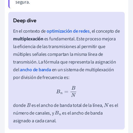
segura.
En el contexto de
optimización de redes
, el concepto de
multiplexación
es fundamental. Este proceso mejora
la eficiencia de las transmisiones al permitir que
múltiples señales compartan la misma línea de
transmisión. La fórmula que representa la asignación
del
ancho de banda
en un sistema de multiplexación
por división de frecuencia es:
B
n
=
B
N
donde
es el ancho de banda total de la línea,
es el
B
N
número de canales, y
es el ancho de banda
B
n
asignado a cada canal.