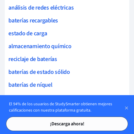
análisis de redes eléctricas
baterías recargables
estado de carga
almacenamiento químico
reciclaje de baterías
baterías de estado sólido
baterías de níquel
tecnología de iones de litio
El 94% de los usuarios de StudySmarter obtienen mejores
reacciones electroquímicas
calificaciones con nuestra plataforma gratuita.
Tarjetas de estudio
Tarjetas de estudio
servomecanismos
¡Descarga ahora!