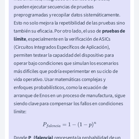
pueden ejecutar secuencias de pruebas
preprogramadas y recopilar datos sistemáticamente.
Esto no solo mejora la repetibilidad de las pruebas sino
también su eficacia. Por otro lado, el uso de
pruebas de
límite
, especialmente en la verificación de ASICs
(Circuitos Integrados Específicos de Aplicación),
permiten testear la capacidad del dispositivo para
operar bajo condiciones que simulan los escenarios
más difíciles que podría experimentar en su ciclo de
vida operativo. Usar matemáticas complejas y
enfoques probabilísticos, como la ecuación de
arranque de Enos en un proceso de manufactura, sigue
siendo clave para compensar los fallos en condiciones
límite:
P
f
a
l
e
n
c
i
a
=
1
−
(
1
−
p
)
n
Donde
P_{falencia}
representa la probabilidad de un