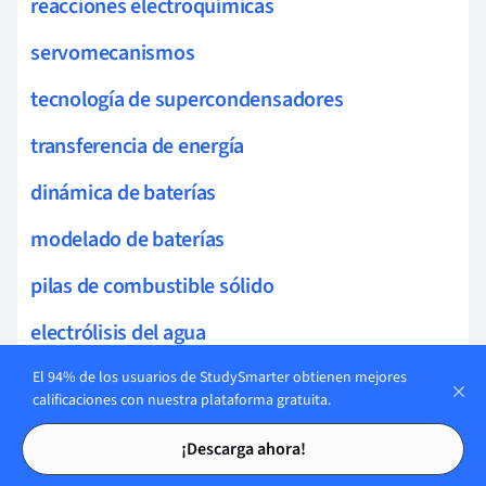
reacciones electroquímicas
servomecanismos
tecnología de supercondensadores
transferencia de energía
dinámica de baterías
modelado de baterías
pilas de combustible sólido
electrólisis del agua
química de baterías
El 94% de los usuarios de StudySmarter obtienen mejores
calificaciones con nuestra plataforma gratuita.
amplificadores
Tarjetas de estudio
Tarjetas de estudio
¡Descarga ahora!
tecnología de almacenamiento portátil