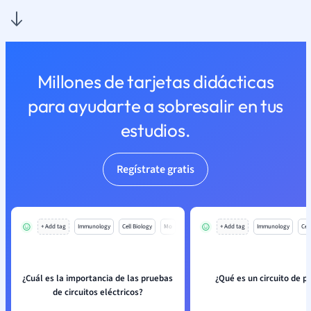
Millones de tarjetas didácticas
para ayudarte a sobresalir en tus
estudios.
Regístrate gratis
+ Add tag
Immunology
Cell Biology
Mo
+ Add tag
Immunology
Cell
¿Cuál es la importancia de las pruebas
¿Qué es un circuito de p
de circuitos eléctricos?