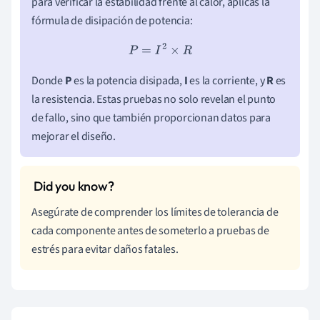
para verificar la estabilidad frente al calor, aplicas la
fórmula de disipación de potencia:
P
=
I
2
×
R
Donde
P
es la potencia disipada,
I
es la corriente, y
R
es
la resistencia. Estas pruebas no solo revelan el punto
de fallo, sino que también proporcionan datos para
mejorar el diseño.
Asegúrate de comprender los límites de tolerancia de
cada componente antes de someterlo a pruebas de
estrés para evitar daños fatales.