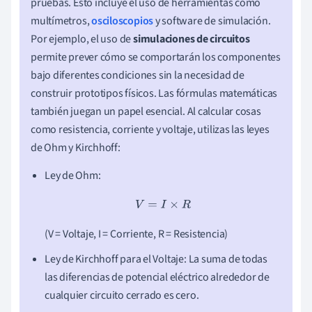
pruebas. Esto incluye el uso de herramientas como
multímetros,
osciloscopios
y software de simulación.
Por ejemplo, el uso de
simulaciones de circuitos
permite prever cómo se comportarán los componentes
bajo diferentes condiciones sin la necesidad de
construir prototipos físicos. Las fórmulas matemáticas
también juegan un papel esencial. Al calcular cosas
como resistencia, corriente y voltaje, utilizas las leyes
de Ohm y Kirchhoff:
Ley de Ohm:
V
=
I
×
R
(V = Voltaje, I = Corriente, R = Resistencia)
Ley de Kirchhoff para el Voltaje: La suma de todas
las diferencias de potencial eléctrico alrededor de
cualquier circuito cerrado es cero.