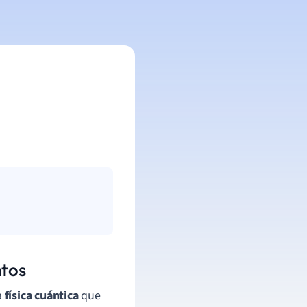
ntos
a
física cuántica
que