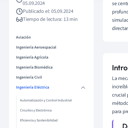
05.09.2024
se cent
Publicado el: 05.09.2024
profund
Tiempo de lectura: 13 min
simula
directa
Aviación
Ingeniería Aeroespacial
Ingeniería Agrícola
Intr
Ingeniería Biomédica
Ingeniería Civil
La mecá
increíb
Ingeniería Eléctrica
crucial
Automatización y Control Industrial
método
Circuitos y Electrónica
para pr
Eficiencia y Sostenibilidad