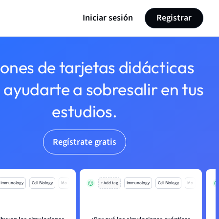
Iniciar sesión
Registrar
lones de tarjetas didácticas
 ayudarte a sobresalir en tus
estudios.
Regístrate gratis
Immunology
Cell Biology
Mo
+ Add tag
Immunology
Cell Biology
Mo