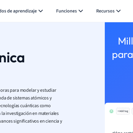
Generar tarjetas de aprendizaje
Resumir página
dos de aprendizaje
Funciones
Recursos
Mil
nica
para
oras para modelar y estudiar
da de sistemas atómicos y
tecnologías cuánticas como
+ Add tag
 la investigación en materiales
nces significativos en ciencia y