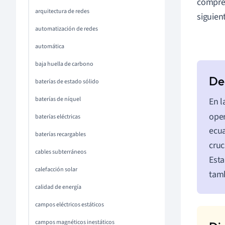
compren
arquitectura de redes
siguien
automatización de redes
automática
baja huella de carbono
baterías de estado sólido
baterías de níquel
En l
ope
baterías eléctricas
ecua
baterías recargables
cruc
cables subterráneos
Esta
calefacción solar
tamb
calidad de energía
campos eléctricos estáticos
campos magnéticos inestáticos