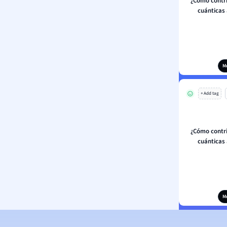
¿Cómo contr
cuánticas 
M
+ Add tag
¿Cómo contr
cuánticas 
M