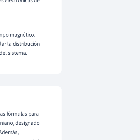
s electrónicas de
ampo magnético.
lar la distribución
del sistema.
sas fórmulas para
oniano, designado
. Además,