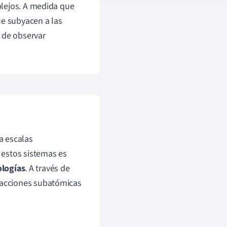
plejos. A medida que
ue subyacen a las
 de observar
a escalas
 estos sistemas es
ologías
. A través de
racciones subatómicas