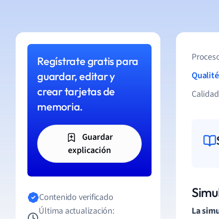
Proceso
Regístrate gratis para
guardar, editar y
Qualité
crear tarjetas de
Calida
memoria.
Guardar
explicación
Simu
Contenido verificado
Última actualización:
La simu