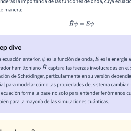
derás la importancia de las funciones de onda, cuya ecuació
^
te manera:
H
^
ψ
=
E
ψ
a ecuación anterior,
es la función de onda,
es la energía a
ψ
E
rador hamiltoniano
captura las fuerzas involucradas en el 
H
ción de Schrödinger, particularmente en su versión dependie
^
ial para modelar cómo las propiedades del sistema cambian
 ecuación forma la base no solo para entender fenómenos cu
ién para la mayoría de las simulaciones cuánticas.