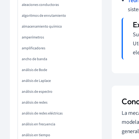
Teor
aleaciones conductoras
sist
algoritmos de enrutamiento
almacenamiento químico
Su
amperímetros
Ut
amplificadores
el
ancho de banda
análisis de Bode
análisis de Laplace
análisis de espectro
Conc
análisis de redes
La mecá
análisis de redes eléctricas
modelar
análisis en frecuencia
genera
análisis en tiempo