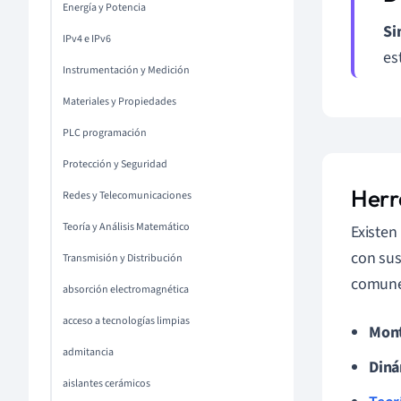
Energía y Potencia
Si
IPv4 e IPv6
es
Instrumentación y Medición
Materiales y Propiedades
PLC programación
Protección y Seguridad
Herr
Redes y Telecomunicaciones
Teoría y Análisis Matemático
Existen
con sus
Transmisión y Distribución
comune
absorción electromagnética
acceso a tecnologías limpias
Mont
admitancia
Diná
aislantes cerámicos