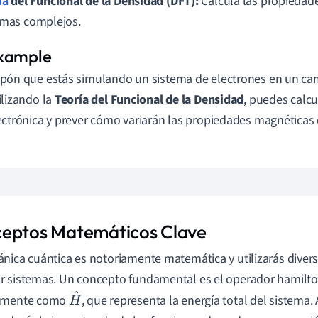
ía
del Funcional de la Densidad (DFT):
Calcula las propiedade
emas complejos.
pón que estás simulando un sistema de electrones en un c
ilizando la
Teoría del Funcional de la Densidad
, puedes calcu
ectrónica y prever cómo variarán las propiedades magnéticas 
eptos Matemáticos Clave
nica cuántica es notoriamente matemática y utilizarás diver
 sistemas. Un concepto fundamental es el operador hamilt
lmente como
, que representa la energía total del sistema
H