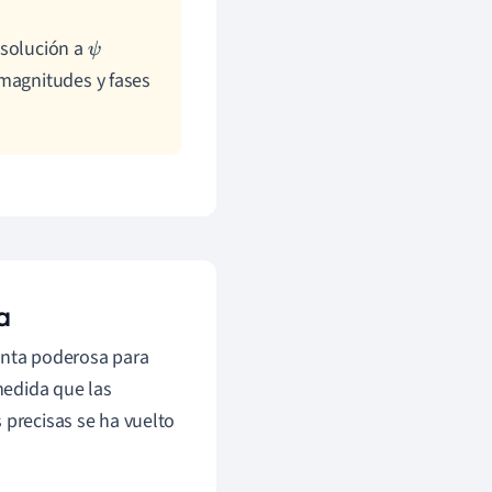
 solución a
ψ
 magnitudes y fases
a
nta poderosa para
medida que las
 precisas se ha vuelto