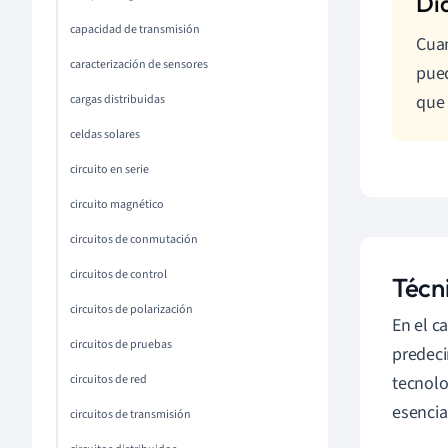
capacidad de transmisión
Cuan
caracterización de sensores
pued
que 
cargas distribuidas
celdas solares
circuito en serie
circuito magnético
circuitos de conmutación
circuitos de control
Técn
circuitos de polarización
En el c
circuitos de pruebas
predeci
circuitos de red
tecnolo
esencia
circuitos de transmisión