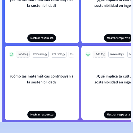
la sostenibilidad?
sostenibilidad en ingen
Mostrar respuesta
Mostrar respuesta
+ Add tag
Immunology
Cell Biology
Mo
+ Add tag
Immunology
Cell
¿Cómo las matemáticas contribuyen a
¿Qué implica la cultu
la sostenibilidad?
sostenibilidad en ingen
Mostrar respuesta
Mostrar respuesta