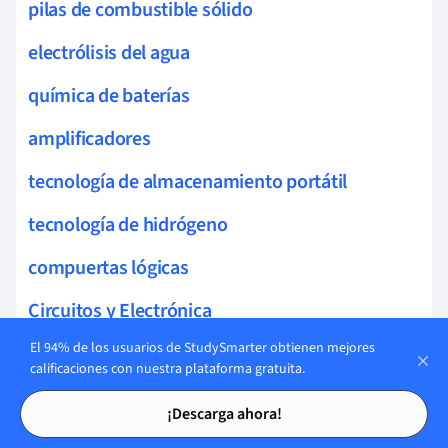
pilas de combustible sólido
electrólisis del agua
química de baterías
amplificadores
tecnología de almacenamiento portátil
tecnología de hidrógeno
compuertas lógicas
Circuitos y Electrónica
El 94% de los usuarios de StudySmarter obtienen mejores
frecuencia de corte
calificaciones con nuestra plataforma gratuita.
circuitos integrados
Tarjetas de estudio
Tarjetas de estudio
¡Descarga ahora!
sistemas autónomos de energía