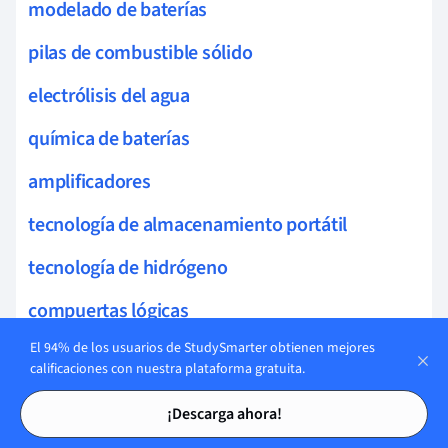
modelado de baterías
pilas de combustible sólido
electrólisis del agua
química de baterías
amplificadores
tecnología de almacenamiento portátil
tecnología de hidrógeno
compuertas lógicas
El 94% de los usuarios de StudySmarter obtienen mejores
Circuitos y Electrónica
calificaciones con nuestra plataforma gratuita.
frecuencia de corte
Tarjetas de estudio
Tarjetas de estudio
¡Descarga ahora!
circuitos integrados