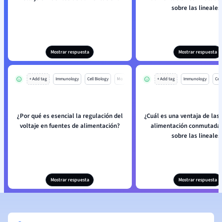
sobre las lineales
Mostrar respuesta
Mostrar respuesta
+ Add tag
Immunology
Cell Biology
Mo
+ Add tag
Immunology
Cell
¿Por qué es esencial la regulación del
¿Cuál es una ventaja de las
voltaje en fuentes de alimentación?
alimentación conmutada
sobre las lineales
Mostrar respuesta
Mostrar respuesta