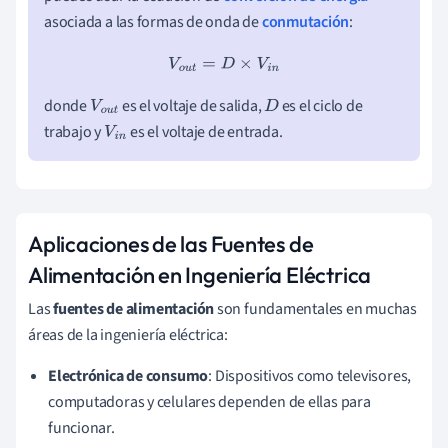
asociada a las formas de onda de
conmutación
:
V
o
u
t
=
D
×
V
i
n
donde
es el voltaje de salida,
es el ciclo de
V
o
u
D
trabajo y
es el voltaje de entrada.
t
V
i
n
Aplicaciones de las Fuentes de
Alimentación en Ingeniería Eléctrica
Las
fuentes de alimentación
son fundamentales en muchas
áreas de la ingeniería eléctrica:
Electrónica de consumo
: Dispositivos como televisores,
computadoras y celulares dependen de ellas para
funcionar.