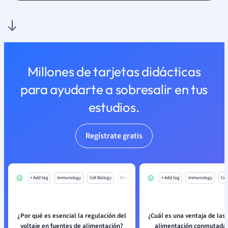
Millones de tarjetas didácticas
para ayudarte a sobresalir en tus
estudios.
Regístrate gratis
+ Add tag
Immunology
Cell Biology
Mo
+ Add tag
Immunology
Cell
¿Por qué es esencial la regulación del
¿Cuál es una ventaja de las
voltaje en fuentes de alimentación?
alimentación conmutada