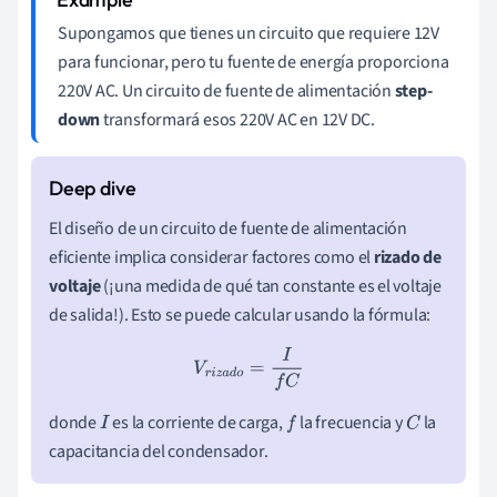
Supongamos que tienes un circuito que requiere 12V
para funcionar, pero tu fuente de energía proporciona
220V AC. Un circuito de fuente de alimentación
step-
down
transformará esos 220V AC en 12V DC.
El diseño de un circuito de fuente de alimentación
eficiente implica considerar factores como el
rizado de
voltaje
(¡una medida de qué tan constante es el voltaje
de salida!). Esto se puede calcular usando la fórmula:
V
r
i
z
a
d
o
=
I
f
C
donde
es la corriente de carga,
la frecuencia y
la
I
f
C
capacitancia del condensador.