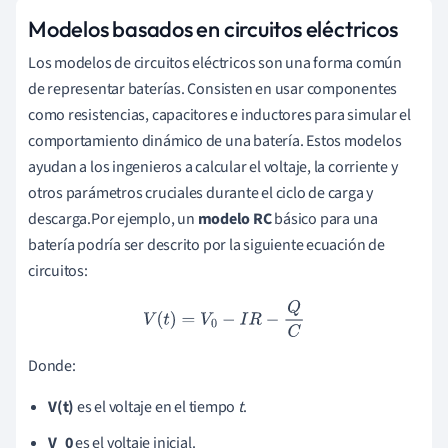
Modelos basados en circuitos eléctricos
Los modelos de circuitos eléctricos son una forma común
de representar baterías. Consisten en usar componentes
como resistencias, capacitores e inductores para simular el
comportamiento dinámico de una batería. Estos modelos
ayudan a los ingenieros a calcular el voltaje, la corriente y
otros parámetros cruciales durante el ciclo de carga y
descarga.Por ejemplo, un
modelo RC
básico para una
batería podría ser descrito por la siguiente ecuación de
circuitos:
V
(
t
)
=
V
0
−
I
R
−
Q
C
Donde:
V(t)
es el voltaje en el tiempo
t
.
V_0
es el voltaje inicial.