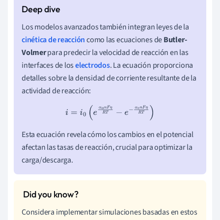
Los modelos avanzados también integran leyes de la
cinética de reacción
como las ecuaciones de
Butler-
Volmer
para predecir la velocidad de reacción en las
interfaces de los
electrodos
. La ecuación proporciona
detalles sobre la densidad de corriente resultante de la
actividad de reacción:
i
=
i
0
(
e
α
a
n
F
η
R
T
−
e
−
α
c
n
F
η
R
T
)
Esta ecuación revela cómo los cambios en el potencial
afectan las tasas de reacción, crucial para optimizar la
carga/descarga.
Considera implementar simulaciones basadas en estos