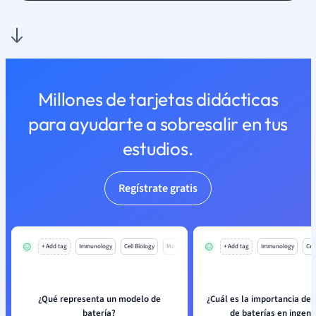
Millones de tarjetas didácticas
para ayudarte a sobresalir en tus
estudios.
Regístrate gratis
+ Add tag
Immunology
Cell Biology
Mo
+ Add tag
Immunology
Cell
¿Qué representa un modelo de
¿Cuál es la importancia de
batería?
de baterías en ingeni