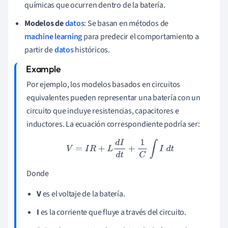
químicas que ocurren dentro de la batería.
Modelos de
datos
: Se basan en métodos de
machine learning
para predecir el comportamiento a
partir de
datos
históricos.
Por ejemplo, los modelos basados en circuitos
equivalentes pueden representar una batería con un
circuito que incluye resistencias, capacitores e
inductores. La ecuación correspondiente podría ser:
V
=
I
R
+
L
d
I
d
t
+
1
C
∫
I
d
t
Donde
V
es el voltaje de la batería.
I
es la corriente que fluye a través del circuito.