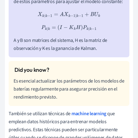
de estos parámetros para ajustar el modelo constante:
X
k
|
k
−
1
=
A
X
k
−
1
|
k
−
1
+
B
U
k
P
k
|
k
=
(
I
−
K
k
H
)
P
k
|
k
−
1
A y B son matrices del sistema, H es la matriz de
observación y K es la ganancia de Kalman.
Es esencial actualizar los parámetros de los modelos de
baterías regularmente para asegurar precisión en el
rendimiento previsto.
También se utilizan técnicas de
machine learning
que
emplean datos históricos para entrenar modelos
predictivos. Estas técnicas pueden ser particularmente
útiles cuando se dispone de grandes volúmenes de datos