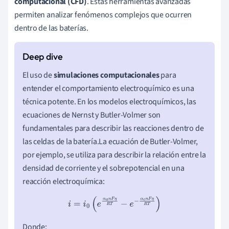
computacional (CFD)
. Estas herramientas avanzadas
permiten analizar fenómenos complejos que ocurren
dentro de las baterías.
El uso de
simulaciones computacionales
para
entender el comportamiento electroquímico es una
técnica potente. En los modelos electroquímicos, las
ecuaciones de Nernst y Butler-Volmer son
fundamentales para describir las reacciones dentro de
las celdas de la batería.La ecuación de Butler-Volmer,
por ejemplo, se utiliza para describir la relación entre la
densidad de corriente y el sobrepotencial en una
reacción electroquímica:
i
=
i
0
(
e
α
a
n
F
η
R
T
−
e
−
α
c
n
F
η
R
T
)
Donde: