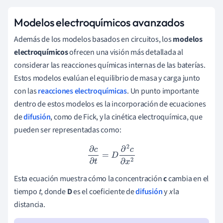
Modelos electroquímicos avanzados
Además de los modelos basados en circuitos, los
modelos
electroquímicos
ofrecen una visión más detallada al
considerar las reacciones químicas internas de las baterías.
Estos modelos evalúan el equilibrio de masa y carga junto
con las
reacciones electroquímicas
. Un punto importante
dentro de estos modelos es la incorporación de ecuaciones
de
difusión
, como de Fick, y la cinética electroquímica, que
pueden ser representadas como:
∂
c
∂
t
=
D
∂
2
c
∂
x
2
Esta ecuación muestra cómo la concentración
c
cambia en el
tiempo
t
, donde
D
es el coeficiente de
difusión
y
x
la
distancia.