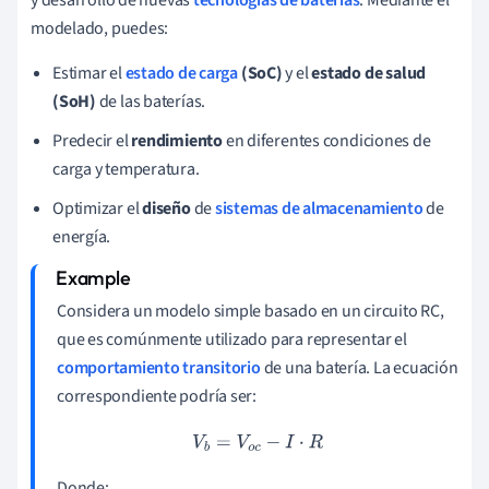
modelado, puedes:
Estimar el
estado de carga
(SoC)
y el
estado de salud
(SoH)
de las baterías.
Predecir el
rendimiento
en diferentes condiciones de
carga y temperatura.
Optimizar el
diseño
de
sistemas de almacenamiento
de
energía.
Considera un modelo simple basado en un circuito RC,
que es comúnmente utilizado para representar el
comportamiento transitorio
de una batería. La ecuación
correspondiente podría ser:
V
b
=
V
o
c
−
I
⋅
R
Donde: