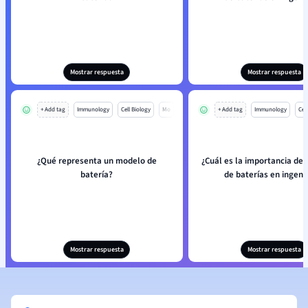
Mostrar respuesta
Mostrar respuesta
+ Add tag
Immunology
Cell Biology
Mo
+ Add tag
Immunology
Cell
¿Qué representa un modelo de
¿Cuál es la importancia de
batería?
de baterías en ingeni
Mostrar respuesta
Mostrar respuesta