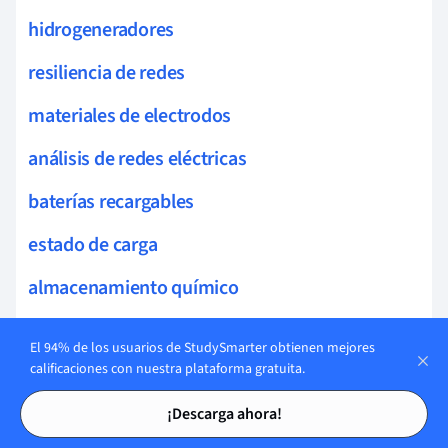
hidrogeneradores
resiliencia de redes
materiales de electrodos
análisis de redes eléctricas
baterías recargables
estado de carga
almacenamiento químico
reciclaje de baterías
El 94% de los usuarios de StudySmarter obtienen mejores
calificaciones con nuestra plataforma gratuita.
baterías de estado sólido
Tarjetas de estudio
Tarjetas de estudio
¡Descarga ahora!
baterías de níquel