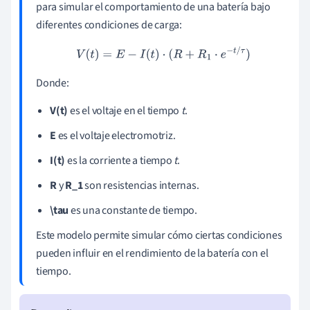
para simular el comportamiento de una batería bajo
diferentes condiciones de carga:
V
(
t
)
=
E
−
I
(
t
)
⋅
(
R
+
R
1
⋅
e
−
t
/
τ
)
Donde:
V(t)
es el voltaje en el tiempo
t
.
E
es el voltaje electromotriz.
I(t)
es la corriente a tiempo
t
.
R
y
R_1
son resistencias internas.
\tau
es una constante de tiempo.
Este modelo permite simular cómo ciertas condiciones
pueden influir en el rendimiento de la batería con el
tiempo.