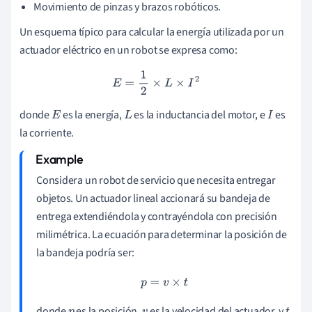
Movimiento de pinzas y brazos robóticos.
Un esquema típico para calcular la energía utilizada por un
actuador eléctrico en un robot se expresa como:
E
=
1
2
×
L
×
I
2
donde
es la energía,
es la inductancia del motor, e
es
E
L
I
la corriente.
Considera un robot de servicio que necesita entregar
objetos. Un actuador lineal accionará su bandeja de
entrega extendiéndola y contrayéndola con precisión
milimétrica. La ecuación para determinar la posición de
la bandeja podría ser:
p
=
v
×
t
donde
es la posición,
es la velocidad del actuador, y