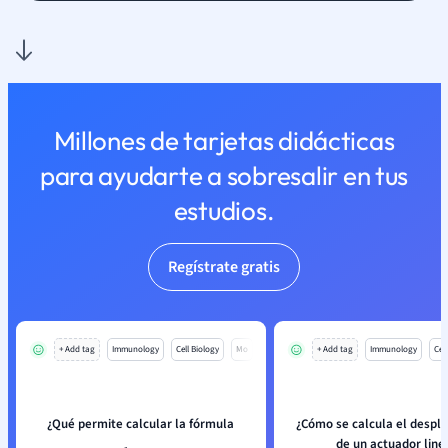
Millones de tarjetas didácticas
para ayudarte a sobresalir en tus
estudios.
Regístrate gratis
+ Add tag
Immunology
Cell Biology
Mo
+ Add tag
Immunology
Cell
¿Qué permite calcular la fórmula
¿Cómo se calcula el despl
de un actuador line