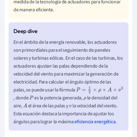
medida de la tecnología de actuadores para funcionar
de manera eficiente.
En el ámbito de la energía renovable, los actuadores
son primordiales para el seguimiento de paneles
solares y turbinas eólicas. En el caso de las turbinas, los
actuadores ajustan las palas dependiendo de la
velocidad del viento para maximizar la generación de
electricidad. Para calcular el ángulo óptimo de las
palas, se puede usar la fórmula
P
, donde
es la potencia generada,
la densidad del
P
=
ρ
aire,
el área de las palas y
la velocidad del viento.
A
v
1
Esta ecuación destaca la importancia de ajustar los
2
ángulos para lograr la máxima
eficiencia energética
.
×
ρ