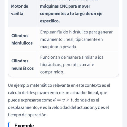
Motor de
máquinas CNC para mover
varilla
componentes a lo largo de un eje
específico.
Emplean fluido hidráulico para generar
Cilindros
movimiento lineal, típicamente en
hidráulicos
maquinaria pesada.
Funcionan de manera similar a los
Cilindros
hidráulicos, pero utilizan aire
neumáticos
comprimido.
Un ejemplo matemático relevante en este contexto es el
cálculo del desplazamiento de un actuador lineal, que
puede expresarse como
, donde
es el
d
=
v
×
t
d
desplazamiento,
es la velocidad del actuador, y
es el
v
t
tiempo de operación.