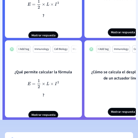
E
=
1
2
×
L
×
I
2
?
Mostrar respuesta
Mostrar respuesta
+ Add tag
Immunology
Cell Biology
Mo
+ Add tag
Immunology
Cell
¿Qué permite calcular la fórmula
¿Cómo se calcula el despl
de un actuador line
E
=
1
2
×
L
×
I
2
?
Mostrar respuesta
Mostrar respuesta