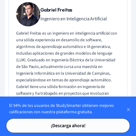
Gabriel Freitas
Ingeniero en Inteligencia Artificial
Gabriel Freitas es un ingeniero en inteligencia artificial con
una sólida experiencia en desarrollo de software,
algoritmos de aprendizaje automático e IA generativa,
incluidas aplicaciones de grandes modelos de lenguaje
(LLM). Graduado en Ingeniería Eléctrica de la Universidad
de São Paulo, actualmente cursa una maestría en
Ingeniería Informática en la Universidad de Campinas,
especializándose en temas de aprendizaje automático.
Gabriel tiene una sólida formación en ingeniería de
software y ha trabajado en proyectos que involucran
visión por computadora, IA integrada y aplicaciones LLM.
El 94% de los usuarios de StudySmarter obtienen mejores
calificaciones con nuestra plataforma gratuita.
Conoce a Gabriel Gabriel
Tarjetas de estudio
Tarjetas de estudio
¡Descarga ahora!