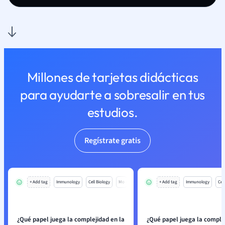
Millones de tarjetas didácticas
para ayudarte a sobresalir en tus
estudios.
Regístrate gratis
+ Add tag
Immunology
Cell Biology
Mo
+ Add tag
Immunology
Cell
¿Qué papel juega la complejidad en la
¿Qué papel juega la complej