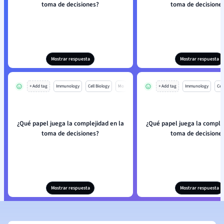
toma de decisiones?
toma de decisione
Mostrar respuesta
Mostrar respuesta
+ Add tag
Immunology
Cell Biology
Mo
+ Add tag
Immunology
Cell
¿Qué papel juega la complejidad en la
¿Qué papel juega la complej
toma de decisiones?
toma de decisione
Mostrar respuesta
Mostrar respuesta