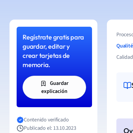
Proceso
Regístrate gratis para
guardar, editar y
Qualité
crear tarjetas de
Calida
memoria.
Guardar
explicación
Contenido verificado
Publicado el: 13.10.2023