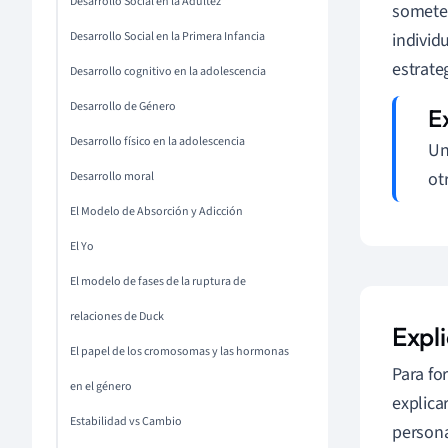
Desarrollo Social en la Adultez
someter
Desarrollo Social en la Primera Infancia
individ
estrate
Desarrollo cognitivo en la adolescencia
Desarrollo de Género
Desarrollo físico en la adolescencia
Un
ot
Desarrollo moral
El Modelo de Absorción y Adicción
El Yo
El modelo de fases de la ruptura de
relaciones de Duck
Expl
El papel de los cromosomas y las hormonas
Para fo
en el género
explica
Estabilidad vs Cambio
persona