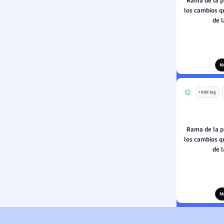
Rama de la p
los cambios q
de 
M
+ Add tag
Rama de la p
los cambios q
de 
M