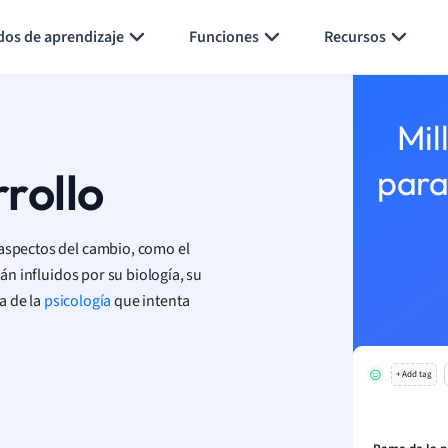
Generar tarjetas de aprendizaje
Resumir página
dos de aprendizaje
Funciones
Recursos
Mil
rollo
para
 aspectos del cambio, como el
tán influidos por su biología, su
a de la
psicología
que intenta
+ Add tag