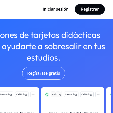
Iniciar sesión
Registrar
lones de tarjetas didácticas
 ayudarte a sobresalir en tus
estudios.
Regístrate gratis
Immunology
Cell Biology
Mo
+ Add tag
Immunology
Cell Biology
Mo