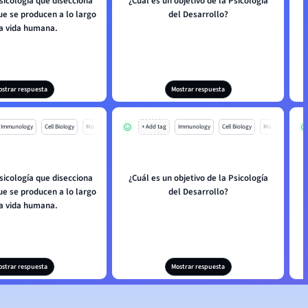
sicología que disecciona
¿Cuál es un objetivo de la Psicología
ue se producen a lo largo
del Desarrollo?
D
la vida humana.
ostrar respuesta
Mostrar respuesta
Immunology
Cell Biology
Mo
+ Add tag
Immunology
Cell Biology
Mo
sicología que disecciona
¿Cuál es un objetivo de la Psicología
ue se producen a lo largo
del Desarrollo?
D
la vida humana.
ostrar respuesta
Mostrar respuesta