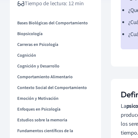
Tiempo de lectura: 12 min
¿Qué
¿Cuá
Bases Biológicas del Comportamiento
¿Cuá
Biopsicología
Carreras en Psicología
Cognición
Cognición y Desarrollo
Comportamiento Alimentario
Contexto Social del Comportamiento
Defin
Emoción y Motivación
La
psico
Enfoques en Psicología
produce
Estudios sobre la memoria
los ser
Fundamentos científicos de la
tiempo