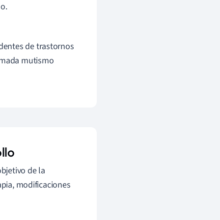
o.
edentes de trastornos
llamada mutismo
llo
bjetivo de la
apia, modificaciones