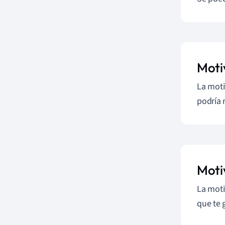
Moti
La moti
podría 
Moti
La moti
que te 