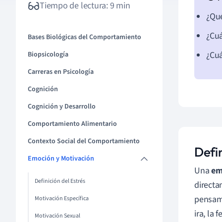
Tiempo de lectura: 9 min
¿Qué
¿Cuá
Bases Biológicas del Comportamiento
¿Cuá
Biopsicología
Carreras en Psicología
Cognición
Cognición y Desarrollo
Comportamiento Alimentario
Contexto Social del Comportamiento
Defi
Emoción y Motivación
Una
em
Definición del Estrés
directa
pensami
Motivación Específica
ira, la 
Motivación Sexual