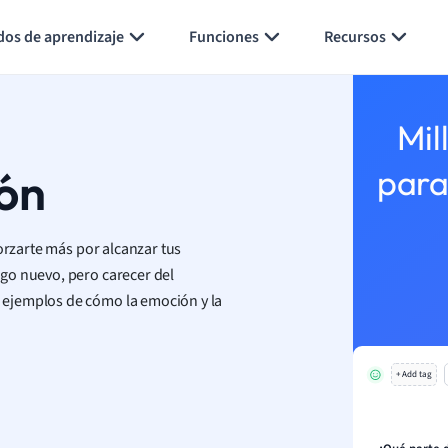
Generar tarjetas de aprendizaje
Resumir página
dos de aprendizaje
Funciones
Recursos
Mil
ón
para
orzarte más por alcanzar tus
go nuevo, pero carecer del
 ejemplos de cómo la emoción y la
+ Add tag