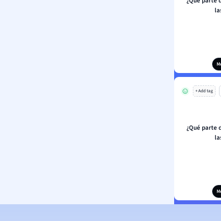
¿Qué parte 
la
M
+ Add tag
¿Qué parte 
la
M