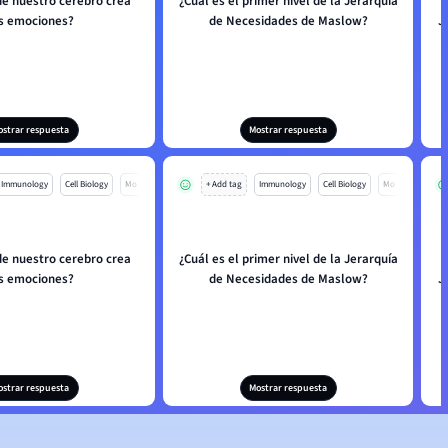
de nuestro cerebro crea
¿Cuál es el primer nivel de la Jerarquía
s emociones?
de Necesidades de Maslow?
J
ostrar respuesta
Mostrar respuesta
Immunology
Cell Biology
Mo
+ Add tag
Immunology
Cell Biology
Mo
de nuestro cerebro crea
¿Cuál es el primer nivel de la Jerarquía
s emociones?
de Necesidades de Maslow?
J
ostrar respuesta
Mostrar respuesta