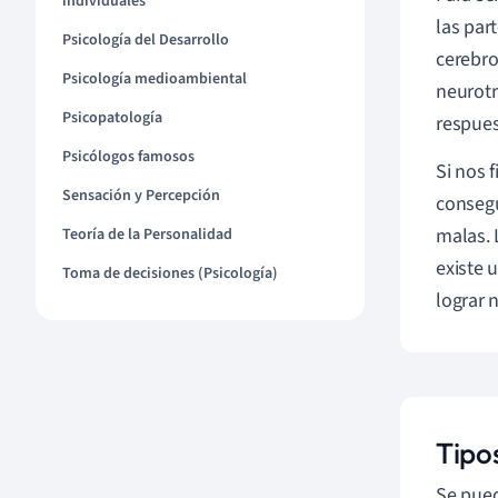
individuales
las par
Psicología del Desarrollo
cerebro
Psicología medioambiental
neurot
Psicopatología
respues
Psicólogos famosos
Si nos 
Sensación y Percepción
consegu
malas. 
Teoría de la Personalidad
existe 
Toma de decisiones (Psicología)
lograr 
Tipo
Se pued