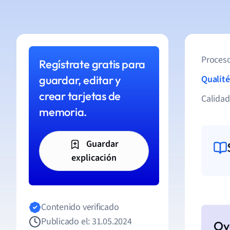
Proceso
Regístrate gratis para
guardar, editar y
Qualité
crear tarjetas de
Calida
memoria.
Guardar
explicación
Contenido verificado
Publicado el: 31.05.2024