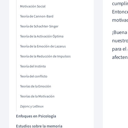
cumplir
Motivación Social
Entonce
Teoría de Cannon-Bard
motiva
Teoría de Schachter-Singer
¡Buena 
Teoría de la Activación Óptima
nuestro
Teoría de la Emoción de Lazarus
para el
afecten
Teoría de la Reducción de Impulsos
Teoría del Instinto
Teoría del conflicto
Teorías de la Emoción
Teorías de la Motivación
Zajonc y LeDoux
Enfoques en Psicología
Estudios sobre la memoria