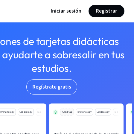
Iniciar sesión
Registrar
lones de tarjetas didácticas
 ayudarte a sobresalir en tus
estudios.
Regístrate gratis
Immunology
Cell Biology
Mo
+ Add tag
Immunology
Cell Biology
Mo