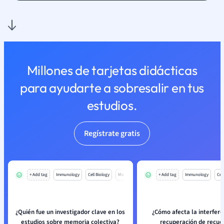
Millones de tarjetas didácticas
para ayudarte a sobresalir en tus
estudios.
Regístrate gratis
+ Add tag
Immunology
Cell Biology
Mo
+ Add tag
Immunology
Cell
¿Quién fue un investigador clave en los
¿Cómo afecta la interfere
estudios sobre memoria colectiva?
recuperación de recue