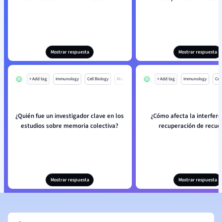
Mostrar respuesta
Mostrar respuesta
+ Add tag
Immunology
Cell Biology
Mo
+ Add tag
Immunology
Cell
¿Quién fue un investigador clave en los
¿Cómo afecta la interfere
estudios sobre memoria colectiva?
recuperación de recue
Mostrar respuesta
Mostrar respuesta