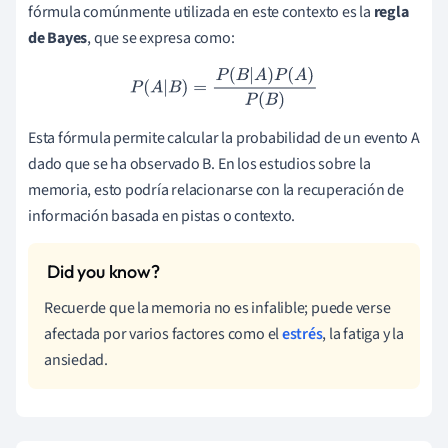
fórmula comúnmente utilizada en este contexto es la
regla
de Bayes
, que se expresa como:
P
(
A
|
B
)
=
P
(
B
|
A
)
P
(
A
)
P
(
B
)
Esta fórmula permite calcular la probabilidad de un evento A
dado que se ha observado B. En los estudios sobre la
memoria, esto podría relacionarse con la recuperación de
información basada en pistas o contexto.
Recuerde que la memoria no es infalible; puede verse
afectada por varios factores como el
estrés
, la fatiga y la
ansiedad.