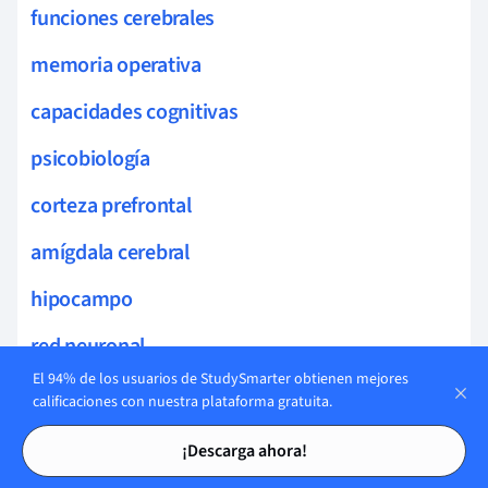
funciones cerebrales
memoria operativa
capacidades cognitivas
psicobiología
corteza prefrontal
amígdala cerebral
hipocampo
red neuronal
El 94% de los usuarios de StudySmarter obtienen mejores
memoria visual
calificaciones con nuestra plataforma gratuita.
Tarjetas de estudio
Tarjetas de estudio
atención sostenida
¡Descarga ahora!
síndrome de Korsakoff