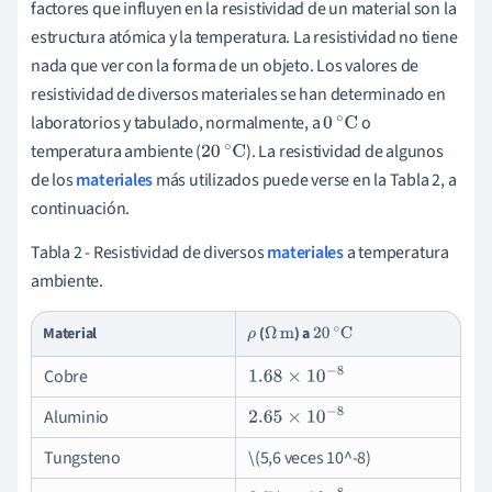
factores que influyen en la resistividad de un material son la
estructura atómica y la temperatura. La resistividad no tiene
nada que ver con la forma de un objeto. Los valores de
resistividad de diversos materiales se han determinado en
laboratorios y tabulado, normalmente, a
o
0
∘
C
temperatura ambiente (
).
La resistividad de algunos
20
∘
C
de los
materiales
más utilizados puede verse en la Tabla 2, a
continuación.
Tabla 2 - Resistividad de diversos
materiales
a temperatura
ambiente.
Material
(
) a
ρ
Ω
m
20
∘
C
Cobre
1.68
×
10
−
8
Aluminio
2.65
×
10
−
8
Tungsteno
\(5,6 veces 10^-8)