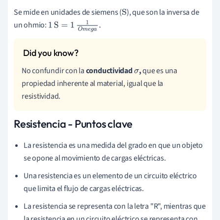
Se mide en unidades de siemens (
), que son la inversa de
S
un ohmio:
1
S
=
1
1
O
m
e
g
a
.
No confundir con la
conductividad
,
que es una
σ
propiedad inherente al material, igual que la
resistividad.
Resistencia - Puntos clave
La resistencia es una medida del grado en que un objeto
se opone al movimiento de cargas eléctricas.
Una resistencia es un elemento de un circuito eléctrico
que limita el flujo de cargas eléctricas.
La resistencia se representa con la letra "R", mientras que
la resistencia en un circuito eléctrico se representa con