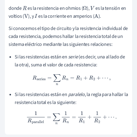
donde
es la resistencia en ohmios (
),
es la tensión en
R
Ω
V
voltios (
), y
es la corriente en amperios (
).
V
I
A
Si conocemos el tipo de circuito y la resistencia individual de
cada resistencia, podemos hallar la resistencia total de un
sistema eléctrico mediante las siguientes relaciones:
Si las resistencias están en
serie
(es decir, una al lado de
la otra), suma el valor de cada resistencia:
R
series
=
∑
n
R
n
=
R
1
+
R
2
+
⋯
,
Si las resistencias están en
paralelo
, la regla para hallar la
resistencia total es la siguiente:
1
R
parallel
=
∑
n
1
R
n
=
1
R
1
+
1
R
2
+
⋯
.