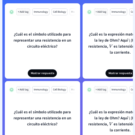
+ Add tag
Immunology
Cell Biology
Mo
+ Add tag
Immunology
Cell
¿Cuál es el símbolo utilizado para
¿Cuál es la expresión mat
representar una resistencia en un
la ley de Ohm? Aquí \ (R\
circuito eléctrico?
resistencia,
es latensión ,
V
la corriente.
Mostrar respuesta
Mostrar respuesta
+ Add tag
Immunology
Cell Biology
Mo
+ Add tag
Immunology
Cell
¿Cuál es el símbolo utilizado para
¿Cuál es la expresión mat
representar una resistencia en un
la ley de Ohm? Aquí \ (R\
circuito eléctrico?
resistencia,
es latensión ,
V
la corriente.