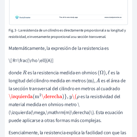
Fig. 3 - La resistencia de un cilindro es directamente proporcional a su longitud y
resistividad, e inversamente proporcional a su sección transversal.
Matemáticamente, la expresión de la resistencia es
\[ R=\frac{\rho \ell}{A}]
donde
es la resistencia medida en ohmios
,
es la
R
(
Ω
)
ℓ
longitud del cilindro medida en metros (
),
es el área de
m
A
la sección transversal del cilindro en metros al cuadrado
es la resistividad del
\izquierda
(
m
2
\derecha
)
}
,
y
\(
ρ
material medida en ohmios-metro \
(\izquierda(\mega,\mathrm{m}\derecha)\}. Esta ecuación
puede aplicarse a otras formas más complejas.
Esencialmente, la resistencia explica la facilidad con que las