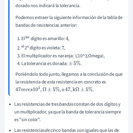
dorado nos indicará la tolerancia.
Podemos extraer la siguiente información de la tabla de
bandas de resistencias anterior:
1er
El
dígito es amarillo:
,
4
el
2º dígito es violeta:
,
7
El multiplicador es naranja: \(10^3,Omega),
La tolerancia es dorada:
.
±
5
%
Poniéndolo todo junto, llegamos a la conclusión de que
la resistencia de esta resistencia en concreto es
, o
.
47
v
e
c
e
s
10
3
,
Ω
±
5
%
47
,
k
Ω
±
5
%
Las resistencias de tres
bandas
constan de dos dígitos y
un multiplicador, ya que la banda de tolerancia siempre
es "sin color".
Las resistencias
de
cinco bandas son iguales que las de