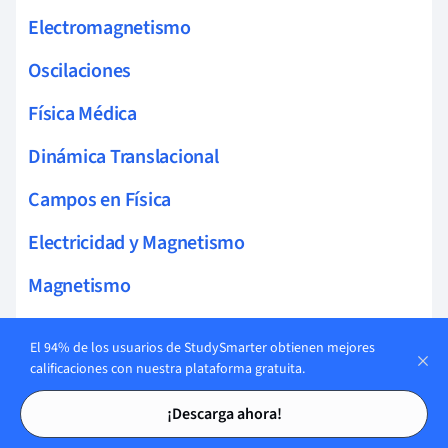
Electromagnetismo
Oscilaciones
Física Médica
Dinámica Translacional
Campos en Física
Electricidad y Magnetismo
Magnetismo
Trabajo, Energía y Potencia
El 94% de los usuarios de StudySmarter obtienen mejores
Mecánica Avanzada y Física Térmica
calificaciones con nuestra plataforma gratuita.
Tarjetas de estudio
Tarjetas de estudio
Fuerza Eléctrica, Campo y Potencial
¡Descarga ahora!