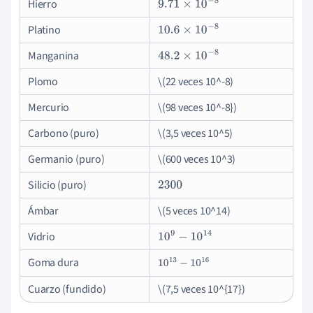
Hierro
9.71
×
10
−
8
Platino
10.6
×
10
−
8
Manganina
48.2
×
10
−
8
Plomo
\(22 veces 10^-8)
Mercurio
\(98 veces 10^-8})
Carbono (puro)
\(3,5 veces 10^5)
Germanio (puro)
\(600 veces 10^3)
Silicio (puro)
2300
Ámbar
\(5 veces 10^14)
Vidrio
10
9
−
10
14
Goma dura
10
13
−
10
16
Cuarzo (fundido)
\(7,5 veces 10^{17})