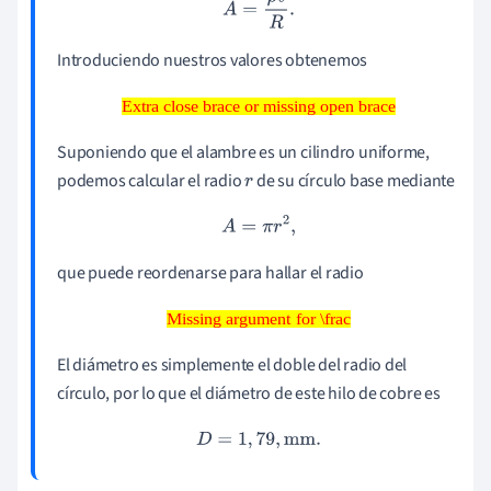
A
=
ρ
ℓ
R
.
Introduciendo nuestros valores obtenemos
Extra close brace or missing open brace
Extra close brace or missing open brace
Suponiendo que el alambre es un cilindro uniforme,
podemos calcular el radio
de su círculo base mediante
r
A
=
π
r
2
,
que puede reordenarse para hallar el radio
Missing argument for \frac
Missing argument for \frac
El diámetro es simplemente el doble del radio del
círculo, por lo que el diámetro de este hilo de cobre es
D
=
1
,
79
,
mm
.