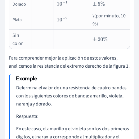
Dorado
10
−
1
±
5
%
\(por minuto, 10
Plata
10
−
2
%)
Sin
±
20
%
color
Para comprender mejor la aplicación de estos valores,
analicemos la resistencia del extremo derecho de la figura 1.
Determina el valor de una resistencia de cuatro bandas
con los siguientes colores de banda: amarillo, violeta,
naranja y dorado.
Respuesta:
En este caso, el amarillo y el violeta son los dos primeros
dígitos, el naranja corresponde al multiplicador y el