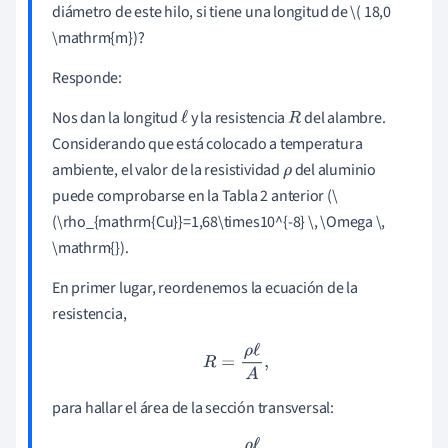
diámetro de este hilo, si tiene una longitud de \(
18,0
\mathrm{m})?
Responde:
Nos dan la longitud
y la resistencia
del alambre.
ℓ
R
Considerando que está colocado a temperatura
ambiente, el valor de la resistividad
del aluminio
ρ
puede comprobarse en la Tabla 2 anterior (\
(\rho_{mathrm{Cu}}=1,68\times10^{-8} \, \Omega \,
\mathrm{}).
En primer lugar, reordenemos la ecuación de la
resistencia,
R
=
ρ
ℓ
A
,
para hallar el área de la sección transversal: