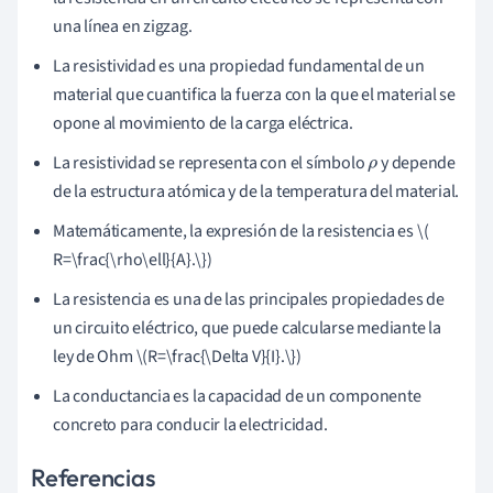
una línea en zigzag.
La resistividad es una propiedad fundamental de un
material que cuantifica la fuerza con la que el material se
opone al movimiento de la carga eléctrica.
La resistividad se representa con el símbolo
y depende
ρ
de la estructura atómica y de la temperatura del material.
Matemáticamente, la expresión de la resistencia es \(
R=\frac{\rho\ell}{A}.\})
La resistencia es una de las principales propiedades de
un circuito eléctrico, que puede calcularse mediante la
ley de Ohm \(R=\frac{\Delta V}{I}.\})
La conductancia es la capacidad de un componente
concreto para conducir la electricidad.
Referencias