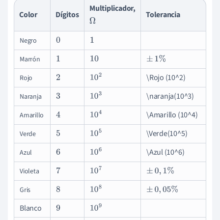
Multiplicador,
Color
Dígitos
Tolerancia
Ω
Negro
0
1
Marrón
1
10
±
1
%
\Rojo (10^2)
Rojo
2
10
2
\naranja(10^3)
Naranja
3
10
3
\Amarillo (10^4)
Amarillo
4
10
4
\Verde(10^5)
Verde
5
10
5
\Azul (10^6)
Azul
6
10
6
Violeta
7
10
7
±
0
,
1
%
Gris
8
10
8
±
0
,
05
%
Blanco
9
10
9