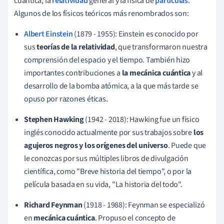
cuántica, la
relatividad
general y la física de
partículas
.
Algunos de los físicos teóricos más renombrados son:
Albert Einstein
(1879 - 1955): Einstein es conocido por
sus
teorías de la relatividad
, que transformaron nuestra
comprensión del espacio y el tiempo. También hizo
importantes contribuciones a
la mecánica cuántica
y al
desarrollo de la bomba atómica, a la que más tarde se
opuso por razones éticas.
Stephen Hawking
(1942 - 2018): Hawking fue un físico
inglés conocido actualmente por sus trabajos sobre
los
agujeros negros y los orígenes del universo
. Puede que
le conozcas por sus múltiples libros de divulgación
científica, como "Breve historia del tiempo", o por la
película basada en su vida, "La historia del todo".
Richard Feynman
(1918 - 1988): Feynman se especializó
en
mecánica cuántica
. Propuso el concepto de