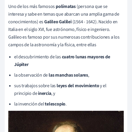
Uno de los más famosos
polímatas
(persona que se
interesa y sabe en temas que abarcan una amplia gama de
conocimientos) es
Galileo Galilei
(1564 - 1642). Nacido en
Italia en el siglo XVI, fue astrónomo, físico e ingeniero.
Galileo es famoso por sus numerosas contribuciones a los
campos de la astronomía y la física, entre ellas
el descubrimiento de las
cuatro lunas mayores de
Júpiter
la observación de
las manchas solares
,
sus trabajos sobre las
leyes del movimiento
y el
principio de
inercia
, y
la invención del
telescopio
.