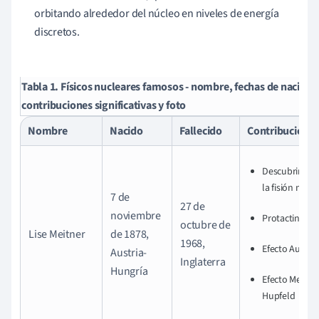
orbitando alrededor del núcleo en niveles de energía
discretos.
Tabla 1. Físicos nucleares famosos - nombre, fechas de nacimi
contribuciones significativas y foto
Nombre
Nacido
Fallecido
Contribucione
Descubrimien
la fisión nucle
7 de
27 de
noviembre
Protactinio
octubre de
Lise Meitner
de 1878,
1968,
Efecto Auger-
Austria-
Inglaterra
Hungría
Efecto Meitner
Hupfeld