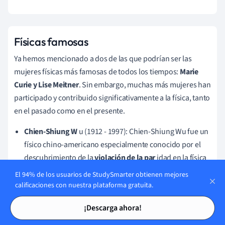
Físicas famosas
Ya hemos mencionado a dos de las que podrían ser las
mujeres físicas más famosas de todos los tiempos:
Marie
Curie y Lise Meitner
. Sin embargo, muchas más mujeres han
participado y contribuido significativamente a la física, tanto
en el pasado como en el presente.
Chien-Shiung W
u (1912 - 1997): Chien-Shiung Wu fue un
físico chino-americano especialmente conocido por el
descubrimiento de la
violación de la par
idad en la física
nuclear.
La paridad es una simetría fundamental de la
El 94% de los usuarios de StudySmarter obtienen mejores
física que se refiere al comportamiento de un sistema
calificaciones con nuestra plataforma gratuita.
físico bajo la reflexión de un espejo. En ciertos tipos de
Tarjetas de estudio
Tarjetas de estudio
¡Descarga ahora!
desintegración nuclear, como la desintegración beta, la
paridad de las partículas resultantes no se conserva. Esto