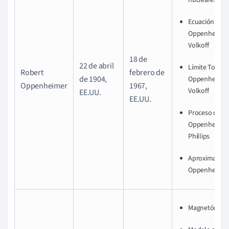
Ecuación de 
Oppenheimer
Volkoff
18 de
22 de abril
Límite Tolma
Robert
febrero de
de 1904,
Oppenheimer
Oppenheimer
1967,
Volkoff
EE.UU.
EE.UU.
Proceso de
Oppenheimer
Phillips
Aproximación
Oppenheimer
Magnetón de 