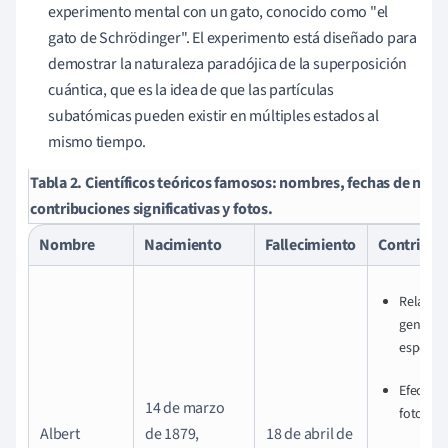
experimento mental con un gato, conocido como "el
gato de Schrödinger".
El experimento está diseñado para
demostrar la naturaleza paradójica de la superposición
cuántica, que es la idea de que las partículas
subatómicas pueden existir en múltiples estados al
mismo tiempo.
Tabla 2. Científicos teóricos famosos: nombres, fechas de naci
contribuciones significativas y fotos.
Nombre
Nacimiento
Fallecimiento
Contribuc
Relativi
general 
especial
Efecto
14 de marzo
fotoeléc
Albert
de 1879,
18 de abril de