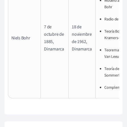
Modelo atómi
Bohr
Radio de Boh
7 de
18 de
Teoría Bohr-
octubre de
noviembre
Niels Bohr
Kramers-Slate
1885,
de 1962,
Dinamarca
Dinamarca
Teorema de B
Van Leeuwen
Teoría de Boh
Sommerfeld
Complementa