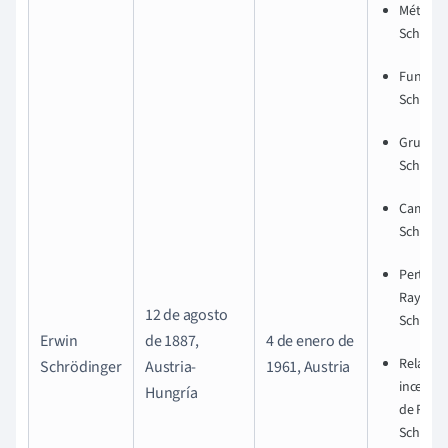
Método 
Schrödi
Funcion
Schrödi
Grupo d
Schrödi
Campo 
Schrödi
Perturb
Rayleigh
12 de agosto
Schrödi
Erwin
de 1887,
4 de enero de
Relacion
Schrödinger
Austria-
1961, Austria
incerti
Hungría
de Robe
Schrödi