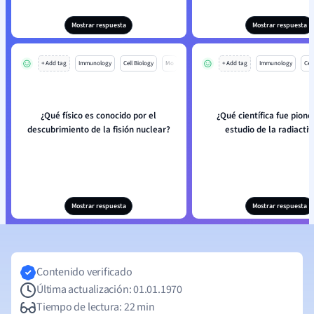
Mostrar respuesta
Mostrar respuesta
+ Add tag
Immunology
Cell Biology
Mo
+ Add tag
Immunology
Cell
¿Qué físico es conocido por el
¿Qué científica fue pione
descubrimiento de la fisión nuclear?
estudio de la radiacti
Mostrar respuesta
Mostrar respuesta
Contenido verificado
Última actualización: 01.01.1970
Tiempo de lectura: 22 min