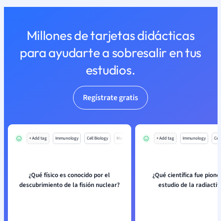
Millones de tarjetas didácticas
para ayudarte a sobresalir en tus
estudios.
Regístrate gratis
+ Add tag
Immunology
Cell Biology
Mo
+ Add tag
Immunology
Cell
¿Qué físico es conocido por el
¿Qué científica fue pione
descubrimiento de la fisión nuclear?
estudio de la radiacti