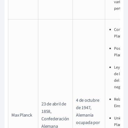
variacio
perturb
Constan
Planck
Postula
Planck
Ley de P
de la ra
del cue
negro
Relación
4 de octubre
23 de abril de
Einstein
de 1947,
1858,
Max Planck
Alemania
Unidade
Confederación
ocupada por
Planck
Alemana