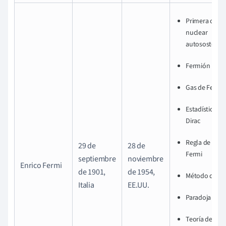
Primera cade
nuclear
autosostenid
Fermión
Gas de Fermi
Estadística de
Dirac
Regla de oro 
29 de
28 de
Fermi
septiembre
noviembre
Enrico Fermi
de 1901,
de 1954,
Método de Fe
Italia
EE.UU.
Paradoja de F
Teoría de Ferm