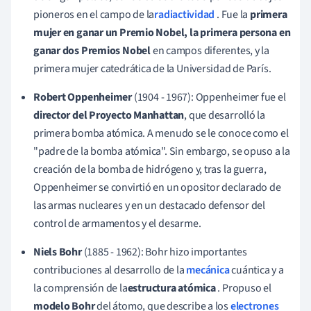
pioneros en el campo de la
radiactividad
. Fue la
primera
mujer en ganar un Premio Nobel, la primera persona en
ganar dos Premios Nobel
en campos diferentes, y la
primera mujer catedrática de la Universidad de París.
Robert Oppenheimer
(1904 - 1967): Oppenheimer fue el
director del Proyecto Manhattan
, que desarrolló la
primera bomba atómica. A menudo se le conoce como el
"padre de la bomba atómica". Sin embargo, se opuso a la
creación de la bomba de hidrógeno y
, tras la guerra,
Oppenheimer se convirtió en un opositor declarado de
las armas nucleares y en un destacado defensor del
control de armamentos y el desarme.
Niels Bohr
(1885 - 1962): Bohr hizo importantes
contribuciones al desarrollo de la
mecánica
cuántica y a
la comprensión de la
estructura atómica
. Propuso el
modelo Bohr
del átomo, que describe a los
electrones