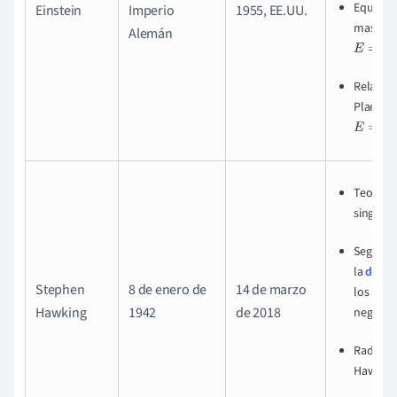
Equivale
Einstein
Imperio
1955, EE.UU.
masa-ene
Alemán
E
=
m
c
2
Relación
Planck-E
E
=
h
f
Teorema
singular
Segunda
la
dinám
Stephen
8 de enero de
14 de marzo
los aguj
Hawking
1942
de 2018
negros
Radiaci
Hawkin