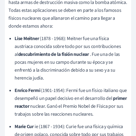
hasta armas de destrucción masiva como la bomba atómica.
Todas estas aplicaciones se deben en parte a los famosos
físicos nucleares que allanaron el camino para llegar a
donde estamos ahora:
Lise Meitner
(1878 - 1968):
Meitner fue una física
austriaca conocida sobre todo por sus contribuciones
al
descubrimiento de la fisión nuclear
. Fue una de las
pocas mujeres en su campo durante su época y se
enfrentó a la discriminación debido a su sexo y a su
herencia judía.
Enrico Fermi
(1901-1954): Fermi fue un físico italiano que
desempeñó un papel decisivo en el desarrollo del
primer
reactor
nuclear. Ganó el Premio Nobel de Física por sus
trabajos sobre las reacciones nucleares.
Marie Cur
ie (1867 - 1934):
Curie fue una física y química
de origen polaco, conocida sobre todo por sus trabajos