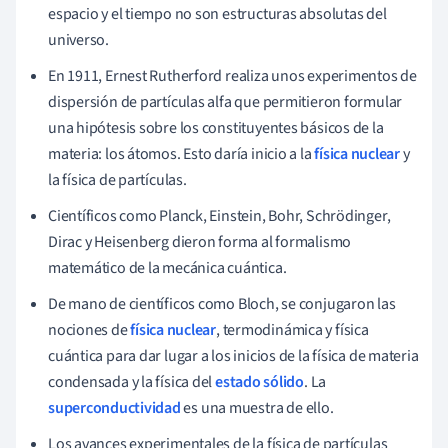
espacio y el tiempo no son estructuras absolutas del
universo.
En 1911, Ernest Rutherford realiza unos experimentos de
dispersión de partículas alfa que permitieron formular
una hipótesis sobre los constituyentes básicos de la
materia: los átomos. Esto daría inicio a la
física nuclear
y
la física de partículas.
Científicos como Planck, Einstein, Bohr, Schrödinger,
Dirac y Heisenberg dieron forma al formalismo
matemático de la mecánica cuántica.
De mano de científicos como Bloch, se conjugaron las
nociones de
física nuclear
, termodinámica y física
cuántica para dar lugar a los inicios de la física de materia
condensada y la física del
estado sólido
. La
superconductividad
es una muestra de ello.
Los avances experimentales de la física de partículas