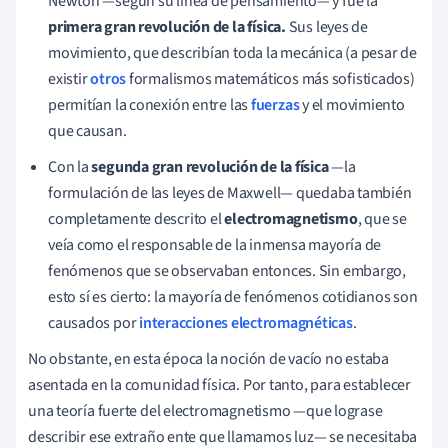
Newton —según su línea de pensamiento— y fue la
primera gran revolución de la física.
Sus leyes de
movimiento, que describían toda la mecánica (a pesar de
existir
otros
formalismos matemáticos más sofisticados)
permitían la conexión entre las
fuerzas
y el movimiento
que causan.
Con la
segunda gran revolución de la física
—la
formulación de las leyes de Maxwell— quedaba también
completamente descrito el
electromagnetismo
, que se
veía como el responsable de la inmensa mayoría de
fenómenos que se observaban entonces. Sin embargo,
esto sí es cierto: la mayoría de fenómenos cotidianos son
causados por
interacciones electromagnéticas
.
No obstante, en esta época la noción de vacío no estaba
asentada en la comunidad física. Por tanto, para establecer
una teoría fuerte del electromagnetismo —que lograse
describir ese extraño ente que llamamos luz— se necesitaba