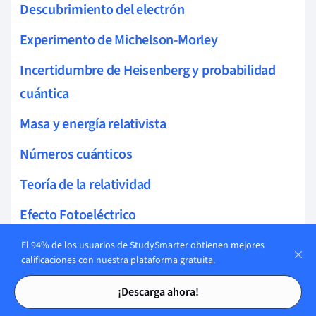
Descubrimiento del electrón
Experimento de Michelson-Morley
Incertidumbre de Heisenberg y probabilidad
cuántica
Masa y energía relativista
Números cuánticos
Teoría de la relatividad
Efecto Fotoeléctrico
Contracción de la longitud
El 94% de los usuarios de StudySmarter obtienen mejores
calificaciones con nuestra plataforma gratuita.
Modelo de Bohr del átomo
Tarjetas de estudio
Tarjetas de estudio
¡Descarga ahora!
Experimento de Frank-Hertz