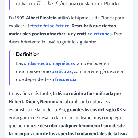
radiación:
(
es una constante de Planck).
E
=
h
·
f
h
En 1905,
Albert Einstein
utilizó la hipótesis de Planck para
explicar el
efecto fotoeléctrico
.
Descubrió que ciertos
materiales podían absorber luz y emitir
electrones
.
Este
descubrimiento lo llevó sugerir lo siguiente:
Las
ondas electromagnéticas
también pueden
describirse como
partículas
, con una energía discreta
que depende de su
frecuencia
.
Unos años más tarde,
la física cuántica fue unificada por
Hilbert, Dirac y Neumman,
al
explicar la naturaleza
estadística de la materia. Así,
grandes físicos del siglo XX
se
encargaron de desarrollar un formalismo muy complejo
que permitiese
describir cualquier fenómeno físico desde
la incorporación de los aspectos fundamentales de la física