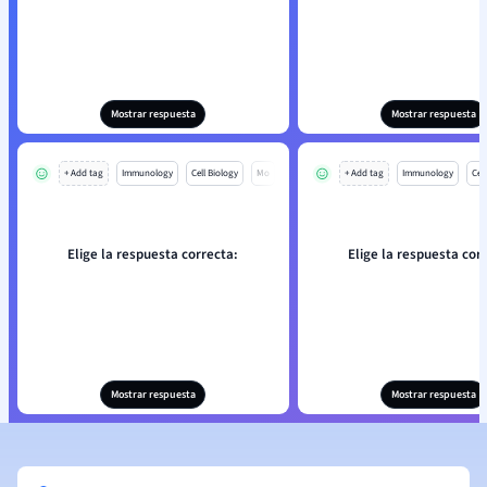
Mostrar respuesta
Mostrar respuesta
+ Add tag
Immunology
Cell Biology
Mo
+ Add tag
Immunology
Cell
Elige la respuesta correcta:
Elige la respuesta cor
Mostrar respuesta
Mostrar respuesta