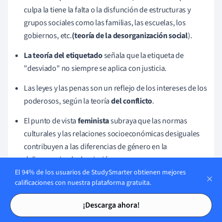
culpa la tiene la falta o la disfunción de estructuras y
grupos sociales como las familias, las escuelas, los
gobiernos, etc.
(teoría de la desorganización social
).
La teoría del etiquetado
señala que la etiqueta de
"desviado" no siempre se aplica con justicia.
Las leyes y las penas son un reflejo de los intereses de los
poderosos, según la teoría
del conflicto
.
El punto de vista
feminista
subraya que las normas
culturales y las relaciones socioeconómicas desiguales
contribuyen a las diferencias de género en la
delincuencia y la desviación.
El 94% de los usuarios de StudySmarter obtienen mejores
calificaciones con nuestra plataforma gratuita.
Tarjetas de estudio
Tarjetas de estudio
¡Descarga ahora!
El delito y la ley