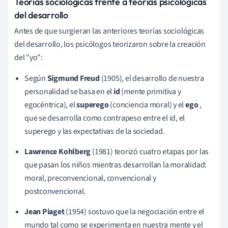
Teorías sociológicas frente a teorías psicológicas
del desarrollo
Antes de que surgieran las anteriores teorías sociológicas
del desarrollo, los psicólogos teorizaron sobre la creación
del "yo":
Según
Sigmund Freud
(1905), el desarrollo de nuestra
personalidad se basa en el
id
(mente primitiva y
egocéntrica), el
superego
(conciencia moral) y el
ego
,
que se desarrolla como contrapeso entre el id, el
superego y las expectativas de la sociedad.
Lawrence Kohlberg
(1981) teorizó cuatro etapas por las
que pasan los niños mientras desarrollan la moralidad:
moral, preconvencional, convencional y
postconvencional.
Jean Piaget
(1954) sostuvo que la negociación entre el
mundo tal como se experimenta en nuestra mente y el