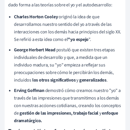
dado forma a las teorías sobre el yo y el autodesarrollo:
Charles Horton Cooley
originó la idea de que
desarrollamos nuestro sentido del yo a través de las
interacciones con los demás hacia principios del siglo XX.
Se refirió a esta idea como el
"yo espejo
".
George Herbert Mead
postuló que existen tres etapas
individuales de desarrollo y que, a medida que un
individuo madura, su "yo" empieza a reflejar sus
preocupaciones sobre cómo le percibirán los demás,
incluidos
los otros
significativos
y
generalizados
.
Erving Goffman
demostró cómo creamos nuestro "yo" a
través de las impresiones que transmitimos a los demás
con nuestras acciones cotidianas, creando los conceptos
de
gestión de las impresiones, trabajo facial
y
enfoque
dramatúrgico.