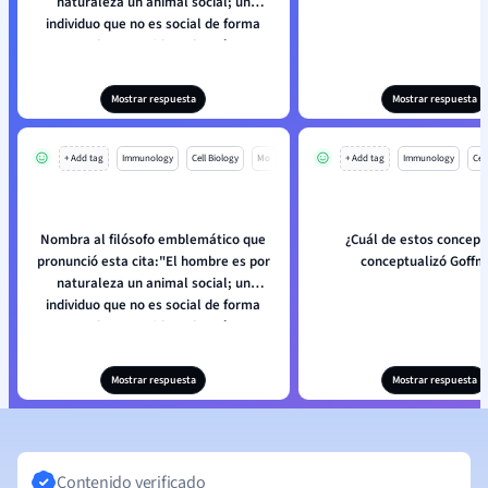
naturaleza un animal social; un
individuo que no es social de forma
natural y no accidental está por
debajo de nuestra atención o es más
que humano. La sociedad es algo que
Mostrar respuesta
Mostrar respuesta
precede al individuo".
+ Add tag
Immunology
Cell Biology
Mo
+ Add tag
Immunology
Cell
Nombra al filósofo emblemático que
¿Cuál de estos concep
pronunció esta cita:"El hombre es por
conceptualizó Goffm
naturaleza un animal social; un
individuo que no es social de forma
natural y no accidental está por
debajo de nuestra atención o es más
que humano. La sociedad es algo que
Mostrar respuesta
Mostrar respuesta
precede al individuo".
Contenido verificado