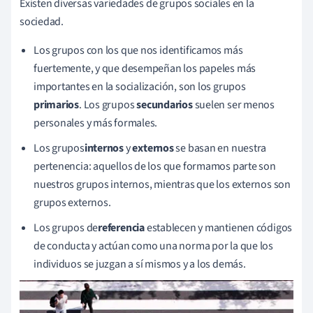
Existen diversas variedades de grupos sociales en la
sociedad.
Los grupos con los que nos identificamos más
fuertemente, y que desempeñan los papeles más
importantes en la socialización, son los grupos
primarios
. Los grupos
secundarios
suelen ser menos
personales y más formales.
Los grupos
internos
y
externos
se basan en nuestra
pertenencia: aquellos de los que formamos parte son
nuestros grupos internos, mientras que los externos son
grupos externos.
Los grupos de
referencia
establecen y mantienen códigos
de conducta y actúan como una norma por la que los
individuos se juzgan a sí mismos y a los demás.