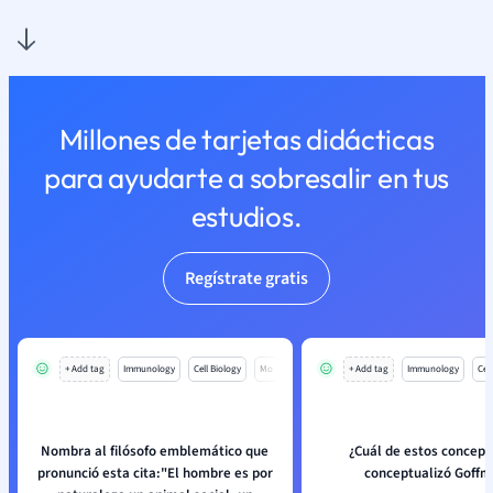
Millones de tarjetas didácticas
para ayudarte a sobresalir en tus
estudios.
Regístrate gratis
+ Add tag
Immunology
Cell Biology
Mo
+ Add tag
Immunology
Cell
Nombra al filósofo emblemático que
¿Cuál de estos concep
pronunció esta cita:"El hombre es por
conceptualizó Goffm