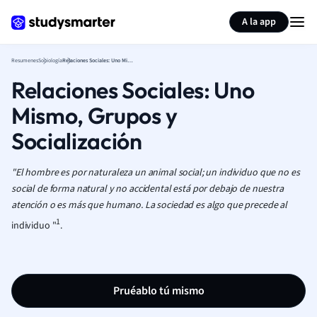
Generar tarjetas de aprendizaje
Resumir página
A la app
Resumenes
Sociología
Relaciones Sociales: Uno Mismo, Grupos y Socialización
Relaciones Sociales: Uno
Mismo, Grupos y
Socialización
"
El hombre es por naturaleza un
animal social
; un individuo que no es
social de forma natural y no accidental está por debajo de nuestra
atención o es más que humano.
La sociedad es algo que precede al
1
individuo "
.
Pruéablo tú mismo