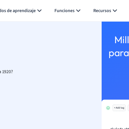
Generar tarjetas de aprendizaje
Resumir página
dos de aprendizaje
Funciones
Recursos
Mil
para
a 1920?
+ Add tag