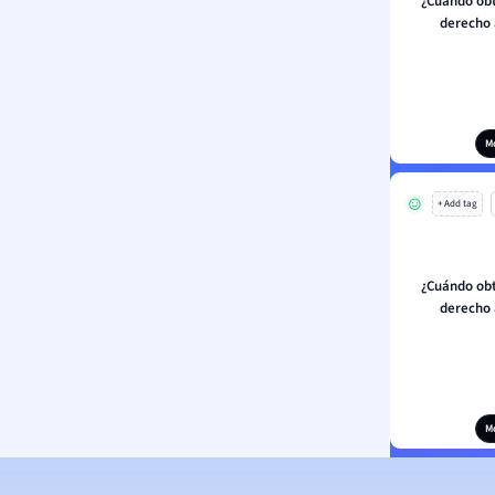
¿Cuándo obt
derecho 
M
+ Add tag
¿Cuándo obt
derecho 
M