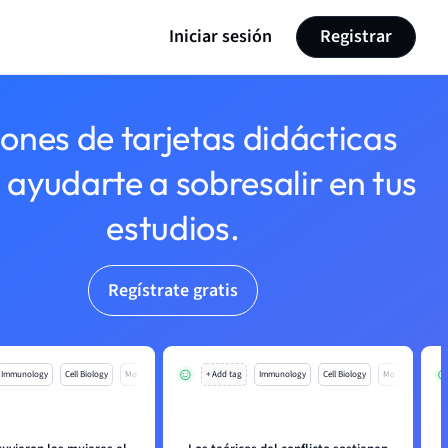
Iniciar sesión
Registrar
lones de tarjetas didácticas
 ayudarte a sobresalir en tus
estudios.
Regístrate gratis
Immunology
Cell Biology
Mo
+ Add tag
Immunology
Cell Biology
Mo