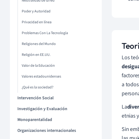
Neutralidad de la red
Poder y Autoridad
Privacidad en línea
Problemas Con La Tecnología
Teorí
Religiones del Mundo
Religión en EE.UU.
Los teó
desigu
Valor de la Educación
factore
Valores estadounidenses
a todos
¿Qué es la sociedad?
persona
Intervención Social
La
dive
Investigación y Evaluación
etnias 
Monoparentalidad
Sin emb
Organizaciones internacionales
las muj