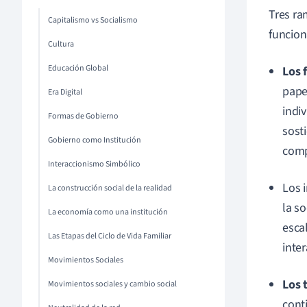
Tres ra
Capitalismo vs Socialismo
funciona
Cultura
Educación Global
Los 
pape
Era Digital
indi
Formas de Gobierno
sost
Gobierno como Institución
comp
Interaccionismo Simbólico
Los 
La construcción social de la realidad
la s
La economía como una institución
esca
Las Etapas del Ciclo de Vida Familiar
inter
Movimientos Sociales
Los 
Movimientos sociales y cambio social
conti