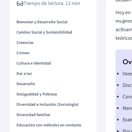
Tiempo de lectura: 12 min
Hoy en 
mujeres
Bienestar y Desarrollo Social
activam
Cambio Social y Sostenibilidad
teórico
Creencias
Crimen
Cultura e Identidad
Ver
Dar a luz
Desarrollo
Disc
Desigualdad y Pobreza
Cons
Diversidad e Inclusión (Sociología)
Menc
Diversidad familiar
Exam
Educación con métodos en contexto
Por 