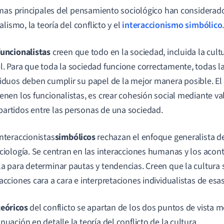
mas principales del pensamiento sociológico han considerado 
lismo, la teoría del conflicto y el
interaccionismo simbólico
funcionalistas
creen que todo en la sociedad, incluida la cultu
l. Para que toda la sociedad funcione correctamente, todas la
viduos deben cumplir su papel de la mejor manera posible. El 
ienen los funcionalistas, es crear cohesión social mediante v
artidos entre las personas de una sociedad.
interaccionistas
simbólicos
rechazan el enfoque generalista de
ociología. Se centran en las interacciones humanas y los aco
la para determinar pautas y tendencias. Creen que la cultura
acciones cara a cara e interpretaciones individualistas de esa
teóricos
del conflicto se apartan de los dos puntos de vista
nuación en detalle la teoría del conflicto de la cultura.