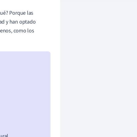
qué? Porque las
dad y han optado
 menos, como los
ural.