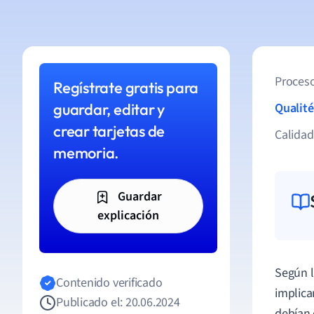
Proceso
Regístrate gratis para
guardar, editar y
Qualité
crear tarjetas de
Calida
memoria.
Guardar
explicación
Según l
Contenido verificado
implica
Publicado el: 20.06.2024
debían 