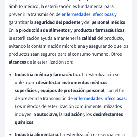
ámbito médico, la esterilización es fundamental para
prevenir la transmisión de
enfermedades infecciosas
y
garantizar la
seguridad del paciente
y del
personal médico
.
En la
producción de alimentos
y
productos farmacéuticos
,
la esterilización ayuda a mantener la
calidad
del producto,
evitando la contaminación microbiana y asegurando que los
productos sean seguros para el consumo humano. Otros
alcances
de la esterilización son:
Industria médica y farmacéutica
: La esterilización se
utiliza para
desinfectar instrumentos médicos
,
superficies
y
equipos de protección personal
, con el fin
de prevenir la transmisión de
enfermedades infecciosas
.
Los métodos de esterilización comúnmente utilizados
incluyen la
autoclave
, la
radiación
y los
desinfectantes
químicos
.
Industria alimentaria
: La esterilización es esencial en la