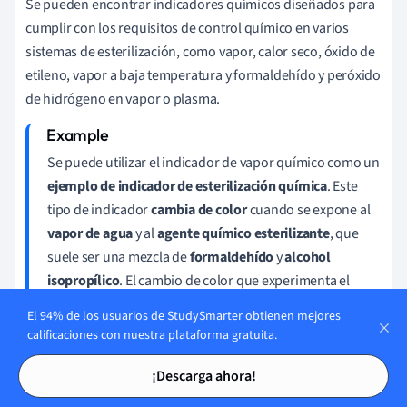
Se pueden encontrar indicadores químicos diseñados para
cumplir con los requisitos de control químico en varios
sistemas de esterilización, como vapor, calor seco, óxido de
etileno, vapor a baja temperatura y formaldehído y peróxido
de hidrógeno en vapor o plasma.
Se puede utilizar el indicador de vapor químico como un
ejemplo de indicador de esterilización
química
. Este
tipo de indicador
cambia de color
cuando se expone al
vapor de agua
y al
agente químico esterilizante
, que
suele ser una mezcla de
formaldehído
y
alcohol
isopropílico
. El cambio de color que experimenta el
indicador indica que se han alcanzado las condiciones
El 94% de los usuarios de StudySmarter obtienen mejores
de esterilización adecuadas si el proceso ha sido
calificaciones con nuestra plataforma gratuita.
efectivo
Tarjetas de estudio
Tarjetas de estudio
¡Descarga ahora!