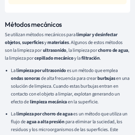
Métodos mecánicos
Se utilizan métodos mecánicos para
limpiar y desinfectar
objetos
,
superficies
y
materiales
. Algunos de estos métodos
son la limpieza por
ultrasonido
, la limpieza por
chorro de agua
,
la limpieza por
cepillado mecánico
y la
filtración
.
La
limpieza por ultrasonido
es un método que emplea
ondas sonoras
de alta frecuencia para crear
burbujas
en una
solución de limpieza. Cuando estas burbujas entran en
contacto con el objeto a limpiar, explotan generando un
efecto de
limpieza mecánica
en la superficie.
La
limpieza por chorro de agua
es un método que utiliza un
flujo de
agua a alta presión
para eliminar la suciedad, los
residuos y los microorganismos de las superficies. Este