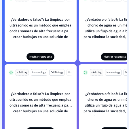
¿Verdadero o falso?: La limpieza por
¿Verdadero o falso?: La li
ultrasonido es un método que emplea
chorro de agua es un mé
ondas sonoras de alta frecuencia para
utiliza un flujo de agua a b
crear burbujas en una solución de
para eliminar la suciedad, l
limpieza.
y los microorganismos 
superficies.
Mostrar respuesta
Mostrar respuesta
+ Add tag
Immunology
Cell Biology
Mo
+ Add tag
Immunology
Cell
¿Verdadero o falso?: La limpieza por
¿Verdadero o falso?: La li
ultrasonido es un método que emplea
chorro de agua es un mé
ondas sonoras de alta frecuencia para
utiliza un flujo de agua a b
crear burbujas en una solución de
para eliminar la suciedad, l
limpieza.
y los microorganismos 
superficies.