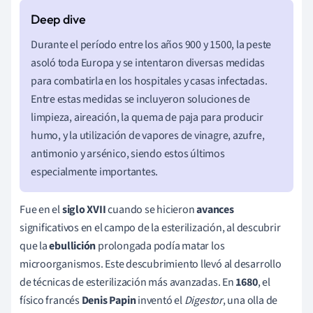
Durante el período entre los años 900 y 1500, la peste
asoló toda Europa y se intentaron diversas medidas
para combatirla en los hospitales y casas infectadas.
Entre estas medidas se incluyeron soluciones de
limpieza, aireación, la quema de paja para producir
humo, y la utilización de vapores de vinagre, azufre,
antimonio y arsénico, siendo estos últimos
especialmente importantes.
Fue en el
siglo XVII
cuando se hicieron
avances
significativos en el campo de la esterilización, al descubrir
que la
ebullición
prolongada podía matar los
microorganismos. Este descubrimiento llevó al desarrollo
de técnicas de esterilización más avanzadas. En
1680
, el
físico francés
Denis Papin
inventó el
Digestor
, una olla de