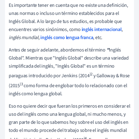
Es importante tener en cuenta que no existe una definición,
unas normas o incluso un término establecidos para el
Inglés Global. A lo largo de tus estudios, es probable que
encuentres varios sinónimos, como
inglés internacional
,
inglés mundial,
inglés como lengua franca
, etc.
Antes de seguir adelante, abordemos el término
"
Inglés
Global". Mientras que "Inglés Global" describe una variedad
simplificada del inglés, "Inglés Global" es un término
)2
paraguas introducido por Jenkins (2014
y Galloway & Rose
)3
(2015
como forma de englobar todo lo relacionado con el
inglés como lengua global.
Eso no quiere decir que fueran los primeros en considerar el
uso del inglés como una lengua global, ni mucho menos, y
gran parte de lo que sabemos hoy sobre el uso del inglés en
todo el mundo procede del trabajo sobre el inglés mundial
)4