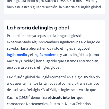
del lingüista indio Bajru Kachru (1985
. Eso nos lleva muy
bien a nuestra siguiente sección: la historia del inglés global.
La historia del inglés global
Probablemente ya sepas que la lengua inglesa ha
experimentado algunos cambios significativos a lo largo de
su vida. Hasta ahora, hemos visto el inglés
antiguo, el
inglés medio
y el
inglés moderno
, y varios lingüistas (como
Kachru y Graddol) han sugerido que estamos entrando en
una cuarta oleada: el inglés global.
La difusión global del inglés comenzó en el siglo XIV debido
a los asentamientos británicos y al comercio transatlántico
de esclavos. Del siglo XIV al XVIII, el inglés se llevó a lo que
4
Kachru (1985)
denomina el
círculo interior
, que
comprende Norteamérica, Australia, Nueva Zelanda y