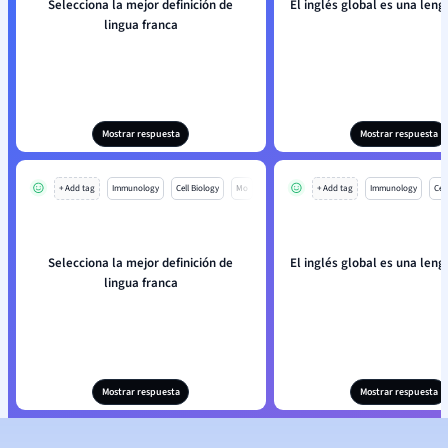
Selecciona la mejor definición de
El inglés global es una len
lingua franca
Mostrar respuesta
Mostrar respuesta
+ Add tag
Immunology
Cell Biology
Mo
+ Add tag
Immunology
Cell
Selecciona la mejor definición de
El inglés global es una len
lingua franca
Mostrar respuesta
Mostrar respuesta