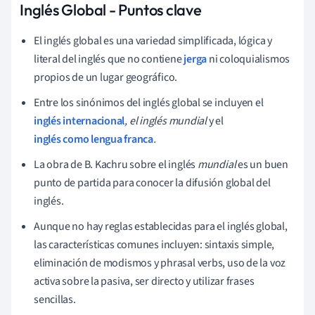
Inglés Global - Puntos clave
El inglés global es una variedad simplificada, lógica y
literal del inglés que no contiene
jerga
ni coloquialismos
propios de un lugar geográfico.
Entre los sinónimos del inglés global se incluyen el
inglés internacional
, el inglés mundial
y el
inglés como lengua franca
.
La obra de B. Kachru sobre el inglés
mundial
es un buen
punto de partida para conocer la difusión global del
inglés.
Aunque no hay reglas establecidas para el inglés global,
las características comunes incluyen: sintaxis simple,
eliminación de modismos y phrasal verbs, uso de la voz
activa sobre la pasiva, ser directo y utilizar frases
sencillas.