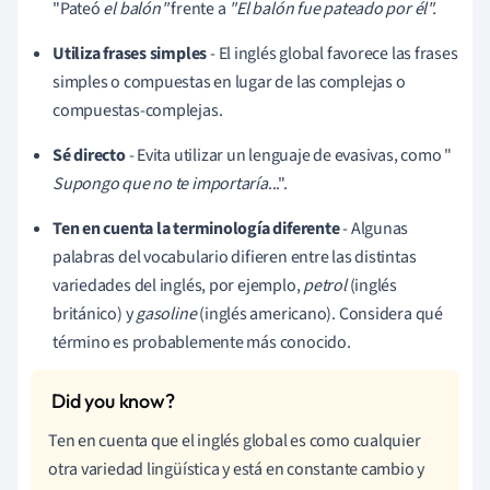
"Pateó
el balón"
frente a
"El balón fue pateado por él".
Utiliza frases simples
- El inglés global favorece las frases
simples o compuestas en lugar de las complejas o
compuestas-complejas.
Sé directo
- Evita utilizar un lenguaje de evasivas, como "
Supongo que no te importaría
...".
Ten en cuenta la terminología diferente
- Algunas
palabras del vocabulario difieren entre las distintas
variedades del inglés, por ejemplo,
petrol
(inglés
británico) y
gasoline
(inglés americano). Considera qué
término es probablemente más conocido.
Ten en cuenta que el inglés global es como cualquier
otra variedad lingüística y está en constante cambio y