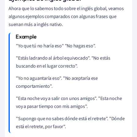
Ahora que lo sabemos todo sobre el inglés global, veamos
algunos ejemplos comparados con algunas frases que
suenan más a inglés nativo.
"Yo que tú no haría eso"
"No hagas eso".
"Estás ladrando al árbol equivocado".
"No estás
buscando en el lugar correcto".
"Yo no aguantaría eso".
"No aceptaría ese
comportamiento".
"Esta noche voy a salir con unos amigos".
"Esta noche
voy a pasar tiempo con mis amigos".
"Supongo que no sabes dónde está el retrete".
"Dónde
está el retrete, por favor".