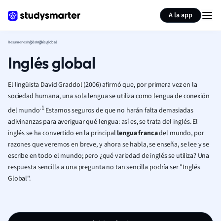
Generar tarjetas de aprendizaje
Resumir página
A la app
Resumenes
Inglés
Inglés global
Inglés global
El lingüista David Graddol (2006) afirmó que, por primera vez en la
sociedad humana, una sola lengua se utiliza como lengua de conexión
.1
del mundo
Estamos seguros de que no harán falta demasiadas
adivinanzas para averiguar qué lengua: así es, se trata del inglés. El
inglés se ha convertido en la principal
lengua franca
del mundo, por
razones que veremos en breve, y ahora se habla, se enseña, se lee y se
escribe en todo el mundo; pero ¿qué variedad de inglés se utiliza? Una
respuesta sencilla a una pregunta no tan sencilla podría ser "Inglés
Global".