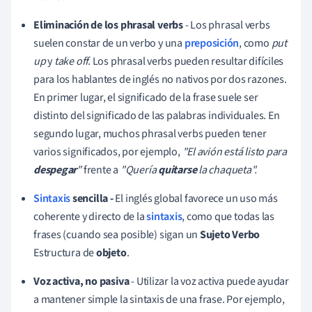
Eliminación de los phrasal verbs
- Los phrasal verbs
suelen constar de un verbo y una
preposición
, como
put
up
y
take off.
Los phrasal verbs pueden resultar difíciles
para los hablantes de inglés no nativos por dos razones.
En primer lugar, el significado de la frase suele ser
distinto del significado de las palabras individuales. En
segundo lugar, muchos phrasal verbs pueden tener
varios significados, por ejemplo,
"El avión está listo para
despegar
"
frente a
"Quería
quitarse
la chaqueta".
Sintaxis
sencilla -
El inglés global favorece un uso más
coherente y directo de la
sintaxis
, como que todas las
frases (cuando sea posible) sigan un
Sujeto
Verbo
Estructura de
objeto
.
Voz activa, no pasiva
- Utilizar la voz activa puede ayudar
a mantener simple la sintaxis de una frase. Por ejemplo,