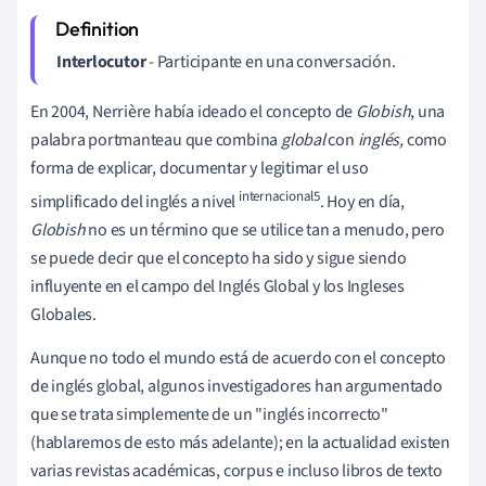
Interlocutor
- Participante en una conversación.
En 2004,
Nerrière había ideado el concepto de
Globish
, una
palabra portmanteau que combina
global
con
inglés,
como
forma de explicar, documentar y legitimar el uso
internacional5
simplificado del inglés a nivel
. Hoy en día,
Globish
no es un término que se utilice tan a menudo, pero
se puede decir que el concepto ha sido y sigue siendo
influyente en el campo del Inglés Global y los Ingleses
Globales.
Aunque no todo el mundo está de acuerdo con el concepto
de inglés global, algunos investigadores han argumentado
que se trata simplemente de un "inglés incorrecto"
(hablaremos de esto más adelante); en la actualidad existen
varias revistas académicas, corpus e incluso libros de texto