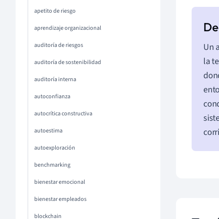
apetito de riesgo
aprendizaje organizacional
auditoría de riesgos
Un a
la t
auditoría de sostenibilidad
dond
auditoría interna
ento
autoconfianza
cond
autocrítica constructiva
sist
corr
autoestima
autoexploración
benchmarking
bienestar emocional
bienestar empleados
blockchain