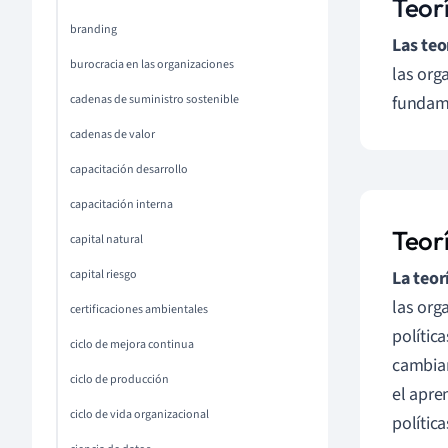
Teor
branding
Las teo
burocracia en las organizaciones
las org
cadenas de suministro sostenible
fundame
cadenas de valor
capacitación desarrollo
capacitación interna
Teor
capital natural
capital riesgo
La teor
las org
certificaciones ambientales
polític
ciclo de mejora continua
cambian
ciclo de producción
el apre
ciclo de vida organizacional
polític