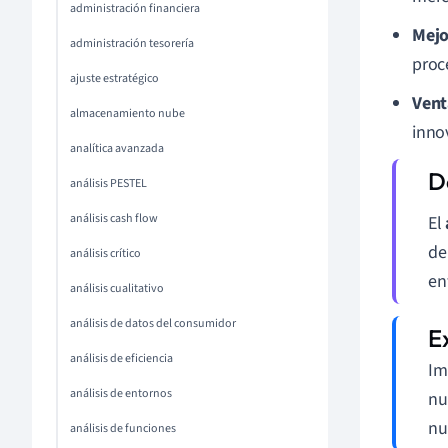
administración financiera
Mejo
administración tesorería
proc
ajuste estratégico
Vent
almacenamiento nube
innov
analítica avanzada
análisis PESTEL
análisis cash flow
El
de
análisis crítico
en
análisis cualitativo
análisis de datos del consumidor
análisis de eficiencia
Im
análisis de entornos
nu
nu
análisis de funciones