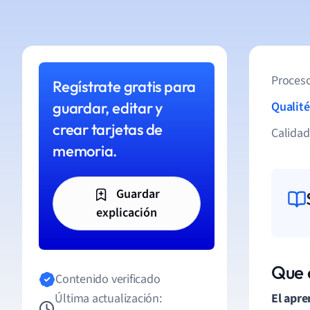
Proceso
Regístrate gratis para
guardar, editar y
Qualité
crear tarjetas de
Calida
memoria.
Guardar
explicación
Que 
Contenido verificado
Última actualización:
El apre