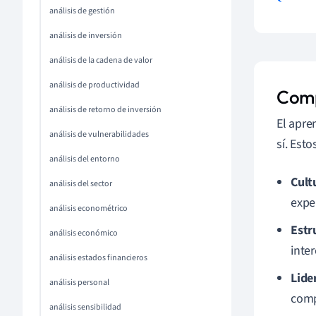
análisis de gestión
análisis de inversión
análisis de la cadena de valor
análisis de productividad
Comp
análisis de retorno de inversión
El apre
análisis de vulnerabilidades
sí. Est
análisis del entorno
Cult
análisis del sector
expe
análisis econométrico
Estr
análisis económico
inte
análisis estados financieros
Lide
análisis personal
comp
análisis sensibilidad