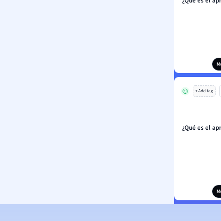
¿Qué es el ap
M
+ Add tag
¿Qué es el ap
M