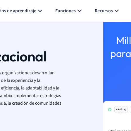
Generar tarjetas de aprendizaje
Resumir página
dos de aprendizaje
Funciones
Recursos
Mil
zacional
para
as organizaciones desarrollan
e la experiencia y la
ficiencia, la adaptabilidad y la
cambio. Implementar estrategias
inua, la creación de comunidades
+ Add tag