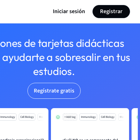
Iniciar sesión
Registrar
lones de tarjetas didácticas
 ayudarte a sobresalir en tus
estudios.
Regístrate gratis
Immunology
Cell Biology
Mo
+ Add tag
Immunology
Cell Biology
Mo