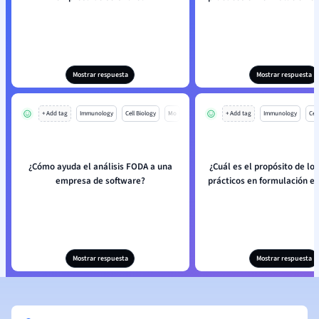
Mostrar respuesta
Mostrar respuesta
+ Add tag
Immunology
Cell Biology
Mo
+ Add tag
Immunology
Cell
¿Cómo ayuda el análisis FODA a una
¿Cuál es el propósito de los
empresa de software?
prácticos en formulación es
Mostrar respuesta
Mostrar respuesta