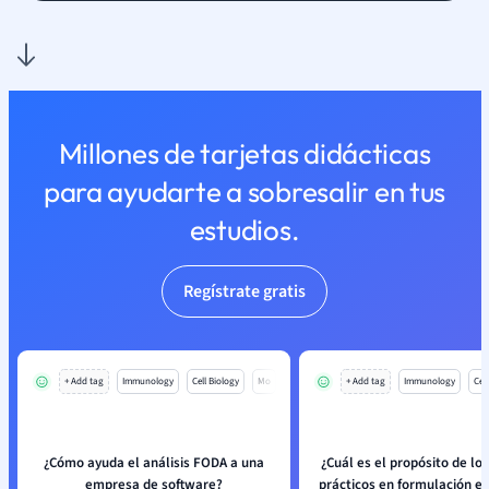
Millones de tarjetas didácticas
para ayudarte a sobresalir en tus
estudios.
Regístrate gratis
+ Add tag
Immunology
Cell Biology
Mo
+ Add tag
Immunology
Cell
¿Cómo ayuda el análisis FODA a una
¿Cuál es el propósito de los
empresa de software?
prácticos en formulación es