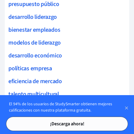
presupuesto público
desarrollo liderazgo
bienestar empleados
modelos de liderazgo
desarrollo económico
políticas empresa
eficiencia de mercado
talento multicultural
El 94% de los usuarios de StudySmarter obtienen mejores
integración equipos
calificaciones con nuestra plataforma gratuita.
Tarjetas de estudio
Tarjetas de estudio
liderazgo orientado a resultados
¡Descarga ahora!
política de precios