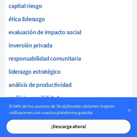
capital riesgo
ética liderazgo
evaluación de impacto social
inversión privada
responsabilidad comunitaria
liderazgo estratégico
análisis de productividad
análisis sensibilidad
El 94% de los usuarios de StudySmarter obtienen mejores
cadenas de suministro sostenible
calificaciones con nuestra plataforma gratuita.
Tarjetas de estudio
Tarjetas de estudio
estilos de liderazgo
¡Descarga ahora!