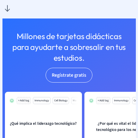
Millones de tarjetas didácticas
para ayudarte a sobresalir en tus
estudios.
Regístrate gratis
+ Add tag
Immunology
Cell Biology
Mo
+ Add tag
Immunology
Cell
¿Qué implica el liderazgo tecnológico?
¿Por qué es vital el lid
tecnológico para los ne