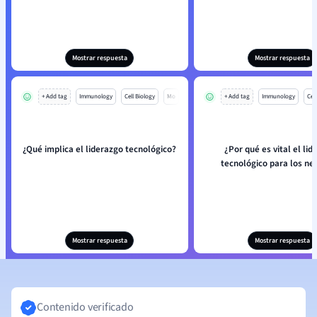
Mostrar respuesta
Mostrar respuesta
+ Add tag
Immunology
Cell Biology
Mo
+ Add tag
Immunology
Cell
¿Qué implica el liderazgo tecnológico?
¿Por qué es vital el lid
tecnológico para los ne
Mostrar respuesta
Mostrar respuesta
Contenido verificado