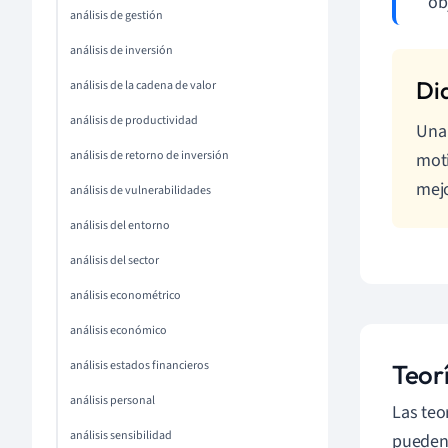
ob
análisis de gestión
análisis de inversión
análisis de la cadena de valor
análisis de productividad
Una 
análisis de retorno de inversión
moti
mejo
análisis de vulnerabilidades
análisis del entorno
análisis del sector
análisis econométrico
análisis económico
análisis estados financieros
Teor
análisis personal
Las teo
análisis sensibilidad
pueden 