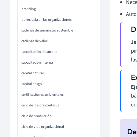
Nece
branding
Auto
burocracia en las organizaciones
cadenas de suministro sostenible
Je
cadenas de valor
pi
capacitación desarrollo
la
capacitación interna
capital natural
capital riesgo
Ej
certificaciones ambientales
bá
eq
ciclo de mejora continua
ciclo de producción
ciclo de vida organizacional