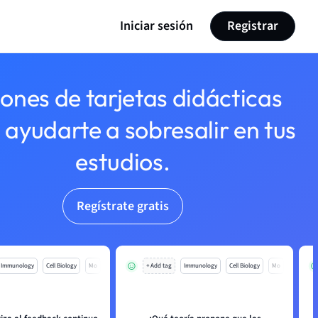
Iniciar sesión
Registrar
lones de tarjetas didácticas
 ayudarte a sobresalir en tus
estudios.
Regístrate gratis
Immunology
Cell Biology
Mo
+ Add tag
Immunology
Cell Biology
Mo