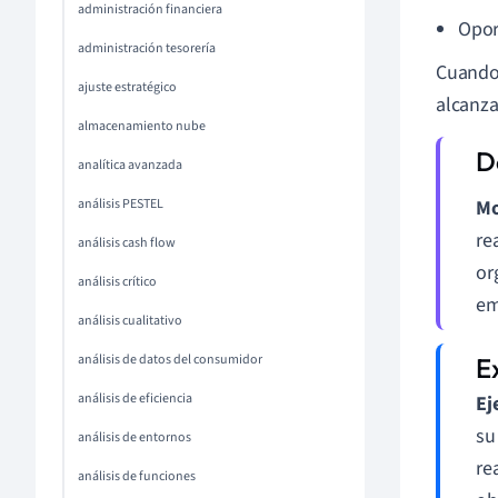
administración financiera
Opor
administración tesorería
Cuando 
ajuste estratégico
alcanza
almacenamiento nube
analítica avanzada
análisis PESTEL
Mo
re
análisis cash flow
or
análisis crítico
em
análisis cualitativo
análisis de datos del consumidor
análisis de eficiencia
Ej
su
análisis de entornos
re
análisis de funciones