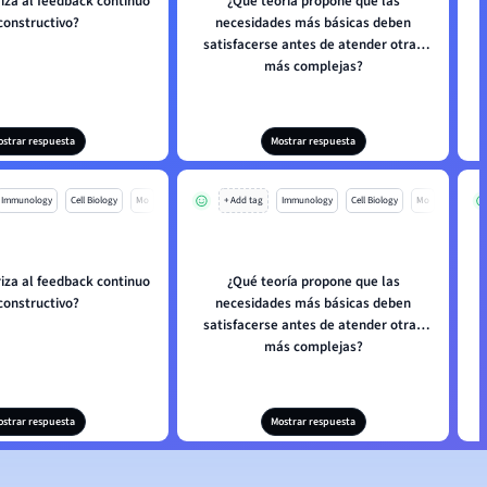
iza al feedback continuo
¿Qué teoría propone que las
constructivo?
necesidades más básicas deben
satisfacerse antes de atender otras
más complejas?
ostrar respuesta
Mostrar respuesta
Immunology
Cell Biology
Mo
+ Add tag
Immunology
Cell Biology
Mo
iza al feedback continuo
¿Qué teoría propone que las
constructivo?
necesidades más básicas deben
satisfacerse antes de atender otras
más complejas?
ostrar respuesta
Mostrar respuesta