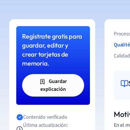
Proceso
Regístrate gratis para
guardar, editar y
Qualité
crear tarjetas de
Calida
memoria.
Guardar
explicación
Moti
Contenido verificado
Última actualización:
En el m