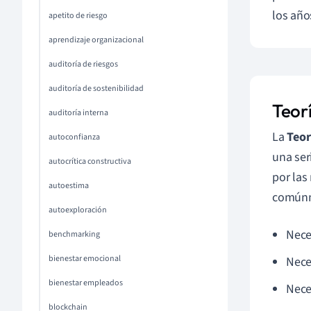
los año
apetito de riesgo
aprendizaje organizacional
auditoría de riesgos
auditoría de sostenibilidad
Teor
auditoría interna
La
Teor
autoconfianza
una ser
autocrítica constructiva
por las
autoestima
comúnme
autoexploración
Nece
benchmarking
bienestar emocional
Nece
bienestar empleados
Nece
blockchain