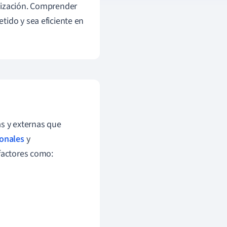
nización. Comprender
tido y sea eficiente en
as y externas que
sonales
y
 factores como: