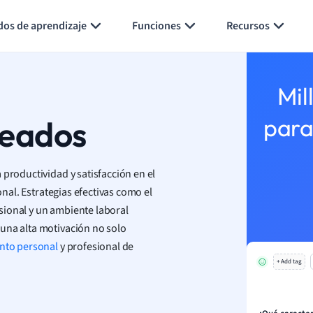
Generar tarjetas de aprendizaje
Resumir página
dos de aprendizaje
Funciones
Recursos
Mil
leados
para
 productividad y satisfacción en el
onal. Estrategias efectivas como el
sional y un ambiente laboral
una alta motivación no solo
nto personal
y profesional de
+ Add tag