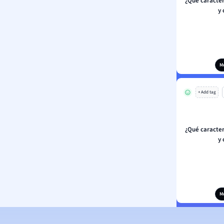
¿Qué caracter
y 
M
+ Add tag
¿Qué caracter
y 
M