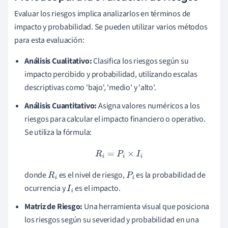
Evaluar los riesgos implica analizarlos en términos de
impacto y probabilidad. Se pueden utilizar varios métodos
para esta evaluación:
Análisis Cualitativo:
Clasifica los riesgos según su
impacto percibido y probabilidad, utilizando escalas
descriptivas como 'bajo', 'medio' y 'alto'.
Análisis Cuantitativo:
Asigna valores numéricos a los
riesgos para calcular el impacto financiero o operativo.
Se utiliza la fórmula:
R
i
=
P
i
×
I
i
donde
es el nivel de riesgo,
es la probabilidad de
R
i
P
i
ocurrencia y
es el impacto.
I
i
Matriz de Riesgo:
Una herramienta visual que posiciona
los riesgos según su severidad y probabilidad en una