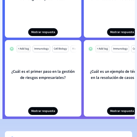
Mostrar respuesta
Mostrar respuesta
+ Add tag
Immunology
Cell Biology
Mo
+ Add tag
Immunology
Cell
¿Cuál es el primer paso en la gestión
¿Cuál es un ejemplo de téc
de riesgos empresariales?
en la resolución de casos 
Mostrar respuesta
Mostrar respuesta