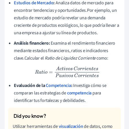
Estudios de Mercado
:
Analiza datos de mercado para
encontrar tendencias y oportunidades.Por ejemplo, un
estudio de mercado podría revelar una demanda
creciente de productos ecológicos, lo que podría llevar a
una empresa a ajustar su línea de productos.
Análisis financiero:
Examina el rendimiento financiero
mediante estados financieros, ratios e indicadores
clave.Calcular el
Ratio de Liquidez Corriente
como:
R
a
t
i
o
=
A
c
t
i
v
o
s
C
o
r
r
i
e
n
t
e
s
P
a
s
i
v
o
s
C
o
r
r
i
e
n
t
e
s
Evaluación de la
Competencia
:
Investiga cómo se
comparan las estrategias de
competencia
para
identificar tus fortalezas y debilidades.
Utilizar herramientas de
visualización
de datos, como