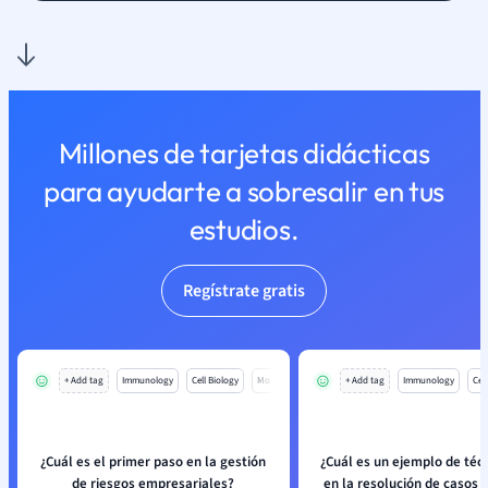
Millones de tarjetas didácticas
para ayudarte a sobresalir en tus
estudios.
Regístrate gratis
+ Add tag
Immunology
Cell Biology
Mo
+ Add tag
Immunology
Cell
¿Cuál es el primer paso en la gestión
¿Cuál es un ejemplo de téc
de riesgos empresariales?
en la resolución de casos 