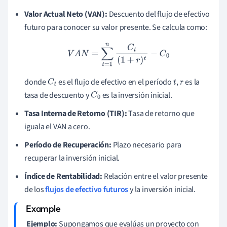
Valor Actual Neto (VAN):
Descuento del flujo de efectivo
futuro para conocer su valor presente. Se calcula como:
V
A
N
=
∑
t
=
1
n
C
t
(
1
+
r
)
t
−
C
0
donde
es el flujo de efectivo en el período
,
es la
C
t
t
r
tasa de descuento y
es la inversión inicial.
C
0
Tasa Interna de Retorno (TIR):
Tasa de retorno que
iguala el VAN a cero.
Período de Recuperación:
Plazo necesario para
recuperar la inversión inicial.
Índice de Rentabilidad:
Relación entre el valor presente
de los
flujos de efectivo
futuros
y la inversión inicial.
Ejemplo:
Supongamos que evalúas un proyecto con