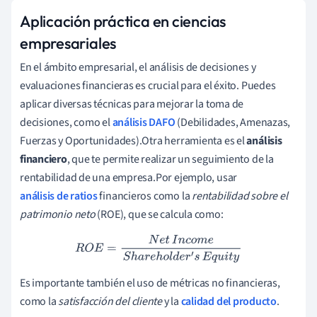
Aplicación práctica en ciencias
empresariales
En el ámbito empresarial, el análisis de decisiones y
evaluaciones financieras es crucial para el éxito. Puedes
aplicar diversas técnicas para mejorar la toma de
decisiones, como el
análisis DAFO
(Debilidades, Amenazas,
Fuerzas y Oportunidades).Otra herramienta es el
análisis
financiero
, que te permite realizar un seguimiento de la
rentabilidad de una empresa.Por ejemplo, usar
análisis de ratios
financieros como la
rentabilidad sobre el
patrimonio neto
(ROE), que se calcula como:
R
O
E
=
N
e
t
I
n
c
o
m
e
S
h
a
r
e
h
o
l
d
e
r
′
s
E
q
u
i
t
y
Es importante también el uso de métricas no financieras,
como la
satisfacción del cliente
y la
calidad del producto
.