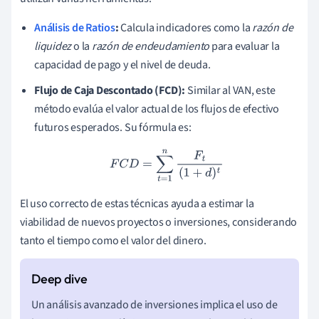
Análisis de Ratios
:
Calcula indicadores como la
razón de
liquidez
o la
razón de endeudamiento
para evaluar la
capacidad de pago y el nivel de deuda.
Flujo de Caja Descontado (FCD):
Similar al VAN, este
método evalúa el valor actual de los flujos de efectivo
futuros esperados. Su fórmula es:
F
C
D
=
∑
t
=
1
n
F
t
(
1
+
d
)
t
El uso correcto de estas técnicas ayuda a estimar la
viabilidad de nuevos proyectos o inversiones, considerando
tanto el tiempo como el valor del dinero.
Un análisis avanzado de inversiones implica el uso de