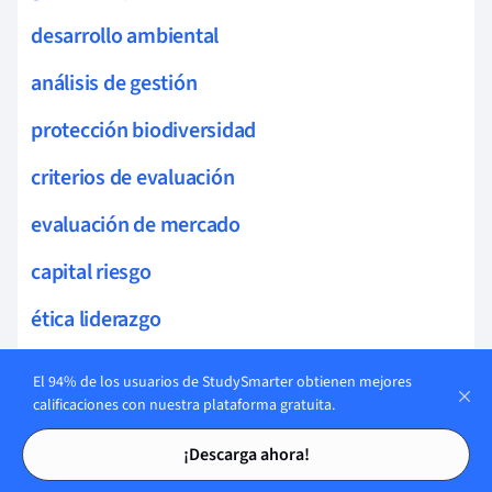
desarrollo ambiental
análisis de gestión
protección biodiversidad
criterios de evaluación
evaluación de mercado
capital riesgo
ética liderazgo
evaluación de impacto social
El 94% de los usuarios de StudySmarter obtienen mejores
calificaciones con nuestra plataforma gratuita.
inversión privada
Tarjetas de estudio
Tarjetas de estudio
¡Descarga ahora!
responsabilidad comunitaria