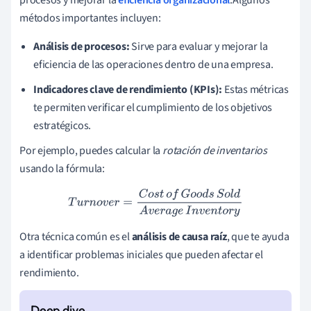
procesos y mejorar la
eficiencia organizacional
.Algunos
métodos importantes incluyen:
Análisis de procesos:
Sirve para evaluar y mejorar la
eficiencia de las operaciones dentro de una empresa.
Indicadores clave de rendimiento (KPIs):
Estas métricas
te permiten verificar el cumplimiento de los objetivos
estratégicos.
Por ejemplo, puedes calcular la
rotación de inventarios
usando la fórmula:
T
u
r
n
o
v
e
r
=
C
o
s
t
o
f
G
o
o
d
s
S
o
l
d
A
v
e
r
a
g
e
I
n
v
e
n
t
o
r
y
Otra técnica común es el
análisis de causa raíz
, que te ayuda
a identificar problemas iniciales que pueden afectar el
rendimiento.