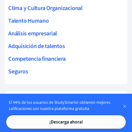
Clima y Cultura Organizacional
Talento Humano
Análisis empresarial
Adquisición de talentos
Competencia financiera
Seguros
Temas relacionados Administración
El 94% de los usuarios de StudySmarter obtienen mejores
calificaciones con nuestra plataforma gratuita.
hashrate
Tarjetas de estudio
Tarjetas de estudio
¡Descarga ahora!
gobernanza