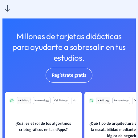
Millones de tarjetas didácticas
para ayudarte a sobresalir en tus
estudios.
Regístrate gratis
+ Add tag
Immunology
Cell Biology
Mo
+ Add tag
Immunology
Cell
¿Cuál es el rol de los algoritmos
¿Qué tipo de arquitectura 
criptográficos en las dApps?
la escalabilidad mediante d
lógica de negocio