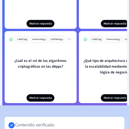
Mostrar respuesta
Mostrar respuesta
+ Add tag
Immunology
Cell Biology
Mo
+ Add tag
Immunology
Cell
¿Cuál es el rol de los algoritmos
¿Qué tipo de arquitectura 
criptográficos en las dApps?
la escalabilidad mediante d
lógica de negocio
Mostrar respuesta
Mostrar respuesta
Contenido verificado