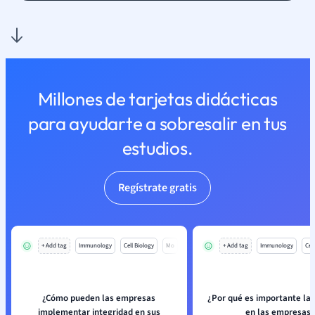
Millones de tarjetas didácticas
para ayudarte a sobresalir en tus
estudios.
Regístrate gratis
+ Add tag
Immunology
Cell Biology
Mo
+ Add tag
Immunology
Cell
¿Cómo pueden las empresas
¿Por qué es importante la 
implementar integridad en sus
en las empresas?