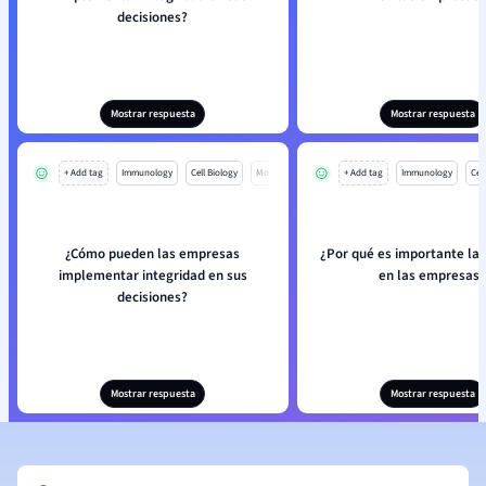
decisiones?
Mostrar respuesta
Mostrar respuesta
+ Add tag
Immunology
Cell Biology
Mo
+ Add tag
Immunology
Cell
¿Cómo pueden las empresas
¿Por qué es importante la 
implementar integridad en sus
en las empresas?
decisiones?
Mostrar respuesta
Mostrar respuesta