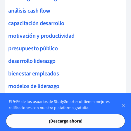
análisis cash flow
capacitación desarrollo
motivación y productividad
presupuesto público
desarrollo liderazgo
bienestar empleados
modelos de liderazgo
desarrollo económico
El 94% de los usuarios de StudySmarter obtienen mejores
calificaciones con nuestra plataforma gratuita.
políticas empresa
Tarjetas de estudio
Tarjetas de estudio
¡Descarga ahora!
eficiencia de mercado