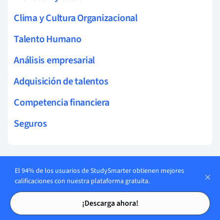
Clima y Cultura Organizacional
Talento Humano
Análisis empresarial
Adquisición de talentos
Competencia financiera
Seguros
Temas relacionados Administración
El 94% de los usuarios de StudySmarter obtienen mejores
calificaciones con nuestra plataforma gratuita.
hashrate
Tarjetas de estudio
Tarjetas de estudio
¡Descarga ahora!
gobernanza