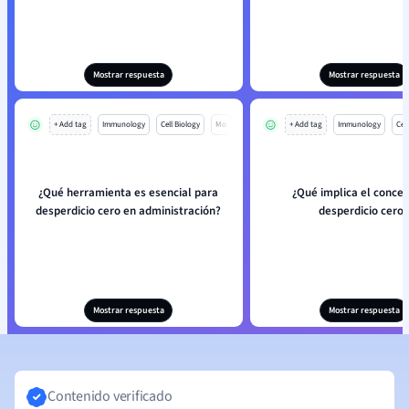
Mostrar respuesta
Mostrar respuesta
+ Add tag
Immunology
Cell Biology
Mo
+ Add tag
Immunology
Cell
¿Qué herramienta es esencial para
¿Qué implica el conce
desperdicio cero en administración?
desperdicio cero?
Mostrar respuesta
Mostrar respuesta
Contenido verificado