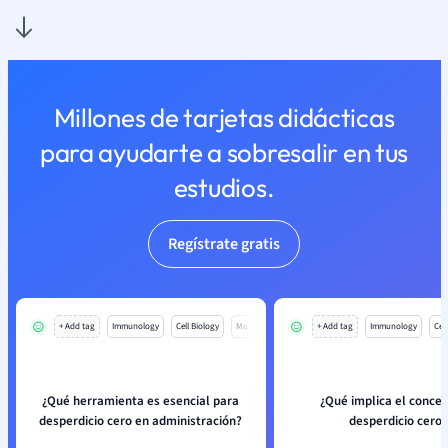
Millones de tarjetas didácticas
para ayudarte a sobresalir en tus
estudios.
Regístrate gratis
+ Add tag
Immunology
Cell Biology
Mo
+ Add tag
Immunology
Cell
¿Qué herramienta es esencial para
¿Qué implica el conce
desperdicio cero en administración?
desperdicio cero?