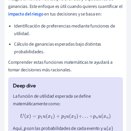
ganancias. Este enfoque es útil cuando quieres cuantificar el
impacto del riesgo
en tus decisiones y se basa en:
Identificación de preferencias mediante funciones de
utilidad.
Cálculo de ganancias esperadas bajo distintas
probabilidades.
Comprender estas funciones matemáticas te ayudará a
tomar decisiones más racionales.
La función de utilidad esperada se define
matemáticamente como:
U
(
x
)
=
p
1
u
(
x
1
)
+
p
2
u
(
x
2
)
+
.
.
.
+
p
n
u
(
x
n
)
Aquí,
son las probabilidades de cada evento y
p
u
(
x
)