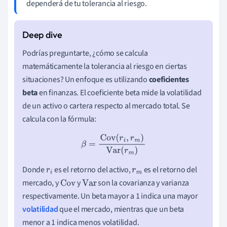
dependerá de tu tolerancia al riesgo.
Podrías preguntarte, ¿cómo se calcula
matemáticamente la tolerancia al riesgo en ciertas
situaciones? Un enfoque es utilizando
coeficientes
beta
en finanzas. El coeficiente beta mide la volatilidad
de un activo o cartera respecto al mercado total. Se
calcula con la fórmula:
β
=
Cov
(
r
i
,
r
m
)
Var
(
r
m
)
Donde
es el retorno del activo,
es el retorno del
r
i
r
m
mercado, y
y
son la covarianza y varianza
Cov
Var
respectivamente. Un beta mayor a 1 indica una mayor
volatilidad
que el mercado, mientras que un beta
menor a 1 indica menos volatilidad.