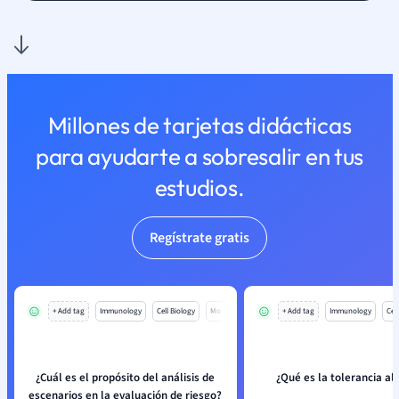
Millones de tarjetas didácticas
para ayudarte a sobresalir en tus
estudios.
Regístrate gratis
+ Add tag
Immunology
Cell Biology
Mo
+ Add tag
Immunology
Cell
¿Cuál es el propósito del análisis de
¿Qué es la tolerancia al
escenarios en la evaluación de riesgo?