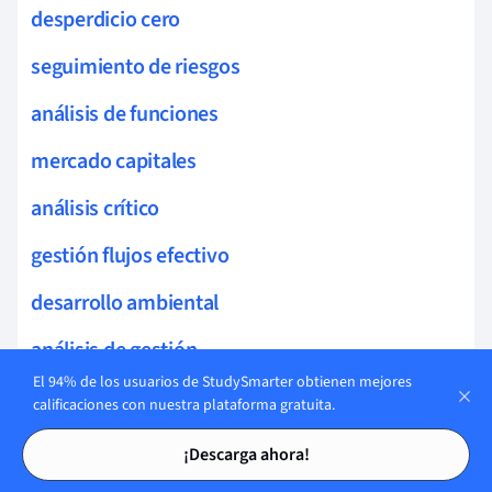
desperdicio cero
seguimiento de riesgos
análisis de funciones
mercado capitales
análisis crítico
gestión flujos efectivo
desarrollo ambiental
análisis de gestión
El 94% de los usuarios de StudySmarter obtienen mejores
protección biodiversidad
calificaciones con nuestra plataforma gratuita.
Tarjetas de estudio
Tarjetas de estudio
criterios de evaluación
¡Descarga ahora!