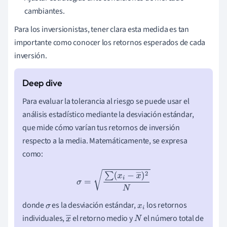
cambiantes.
Para los inversionistas, tener clara esta medida es tan
importante como conocer los retornos esperados de cada
inversión.
Para evaluar la tolerancia al riesgo se puede usar el
análisis estadístico mediante la desviación estándar,
que mide cómo varían tus retornos de inversión
respecto a la media. Matemáticamente, se expresa
como:
σ
=
∑
(
x
i
−
x
―
)
2
N
donde
es la desviación estándar,
los retornos
σ
x
i
individuales,
el retorno medio y
el número total de
x
N