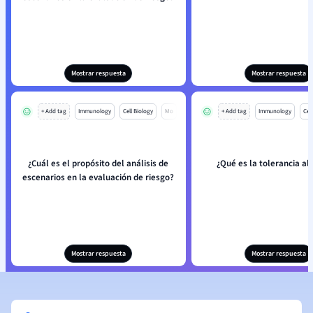
Mostrar respuesta
Mostrar respuesta
+ Add tag
Immunology
Cell Biology
Mo
+ Add tag
Immunology
Cell
¿Cuál es el propósito del análisis de
¿Qué es la tolerancia al
escenarios en la evaluación de riesgo?
Mostrar respuesta
Mostrar respuesta