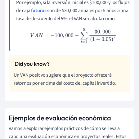
Por ejemplo, si la inversión inicial es $100,000 y los flujos
de caja
futuros
son de $30,000 anuales por 5 años a una
tasa de descuento del 5%, el VAN se calcula como:
V
A
N
=
−
100
,
000
+
∑
t
=
1
5
30
,
000
(
1
+
0.05
)
t
Un VAN positivo sugiere que el proyecto ofrecerá
retornos por encima del costo del capital invertido.
Ejemplos de evaluación económica
Vamos a explorar ejemplos prácticos de cómo se lleva a
cabo una evaluación económica en proyectos reales. Estos