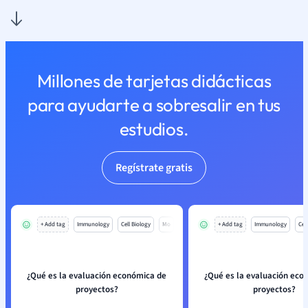
Millones de tarjetas didácticas
para ayudarte a sobresalir en tus
estudios.
Regístrate gratis
+ Add tag
Immunology
Cell Biology
Mo
+ Add tag
Immunology
Cell
¿Qué es la evaluación económica de
¿Qué es la evaluación eco
proyectos?
proyectos?