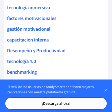
tecnología inmersiva
factores motivacionales
gestión motivacional
capacitación interna
Desempeño y Productividad
tecnología 4.0
benchmarking
análisis econométrico
El 94% de los usuarios de StudySmarter obtienen mejores
calificaciones con nuestra plataforma gratuita.
gestión diversidad
Tarjetas de estudio
Tarjetas de estudio
¡Descarga ahora!
mejoramiento continuo