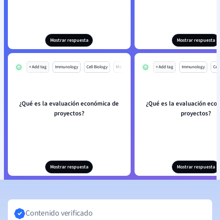
Mostrar respuesta
Mostrar respuesta
+ Add tag
Immunology
Cell Biology
Mo
+ Add tag
Immunology
Cell
¿Qué es la evaluación económica de
¿Qué es la evaluación eco
proyectos?
proyectos?
Mostrar respuesta
Mostrar respuesta
Contenido verificado