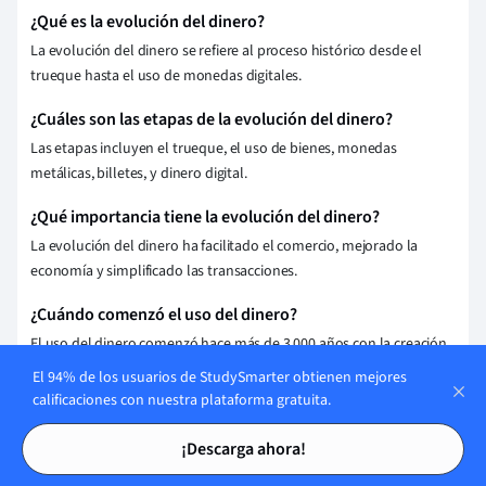
¿Qué es la evolución del dinero?
La evolución del dinero se refiere al proceso histórico desde el
trueque hasta el uso de monedas digitales.
¿Cuáles son las etapas de la evolución del dinero?
Las etapas incluyen el trueque, el uso de bienes, monedas
metálicas, billetes, y dinero digital.
¿Qué importancia tiene la evolución del dinero?
La evolución del dinero ha facilitado el comercio, mejorado la
economía y simplificado las transacciones.
¿Cuándo comenzó el uso del dinero?
El uso del dinero comenzó hace más de 3,000 años con la creación
de las primeras monedas en Mesopotamia.
El 94% de los usuarios de StudySmarter obtienen mejores
calificaciones con nuestra plataforma gratuita.
Guardar explicación
Tarjetas de estudio
Tarjetas de estudio
¡Descarga ahora!