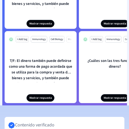
bienes y servicios, y también puede
utilizarse con fines de préstamo y
devolución de préstamos.
Mostrar respuesta
Mostrar respuesta
+ Add tag
Immunology
Cell Biology
Mo
+ Add tag
Immunology
Cell
T/F: El dinero también puede definirse
¿Cuáles son las tres func
como una forma de pago acordada que
dinero?
se utiliza para la compra y venta de
bienes y servicios, y también puede
utilizarse con fines de préstamo y
devolución de préstamos.
Mostrar respuesta
Mostrar respuesta
Contenido verificado