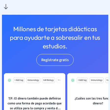
Millones de tarjetas didácticas
para ayudarte a sobresalir en tus
estudios.
Regístrate gratis
+ Add tag
Immunology
Cell Biology
Mo
+ Add tag
Immunology
Cell
T/F: El dinero también puede definirse
¿Cuáles son las tres func
como una forma de pago acordada que
dinero?
se utiliza para la compra y venta de