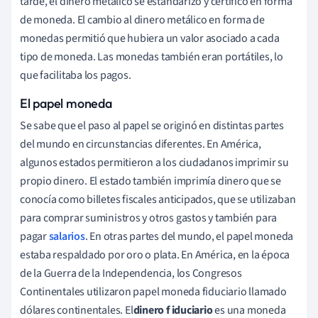
tarde, el dinero metálico se estandarizó y certificó en forma
de moneda. El cambio al dinero metálico en forma de
monedas permitió que hubiera un valor asociado a cada
tipo de moneda. Las monedas también eran portátiles, lo
que facilitaba los pagos.
El papel moneda
Se sabe que el paso al papel se originó en distintas partes
del mundo en circunstancias diferentes. En América,
algunos estados permitieron a los ciudadanos imprimir su
propio dinero. El estado también imprimía dinero que se
conocía como billetes fiscales anticipados, que se utilizaban
para comprar suministros y otros gastos y también para
pagar
salarios
. En otras partes del mundo, el papel moneda
estaba respaldado por oro o plata. En América, en la época
de la Guerra de la Independencia, los Congresos
Continentales utilizaron papel moneda fiduciario llamado
dólares continentales. El
dinero f
iduciario
es
una moneda