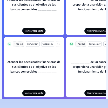
sus clientes es el objetivo de los
proporciona una visión ge
bancos comerciales ___________.
funcionamiento del b
Mostrar respuesta
Mostrar respuesta
+ Add tag
Immunology
Cell Biology
Mo
+ Add tag
Immunology
Cell
Atender las necesidades financieras de
___________ de un banco 
sus clientes es el objetivo de los
proporciona una visión ge
bancos comerciales ___________.
funcionamiento del b
Mostrar respuesta
Mostrar respuesta