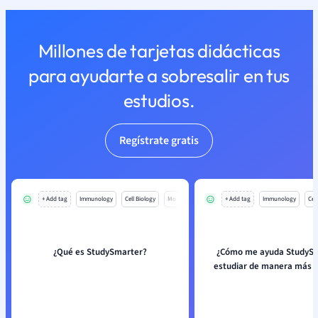
Millones de tarjetas didácticas
para ayudarte a sobresalir en tus
estudios.
Regístrate gratis
+ Add tag
Immunology
Cell Biology
Mo
+ Add tag
Immunology
Cell
¿Qué es StudySmarter?
¿Cómo me ayuda StudySm
estudiar de manera más e