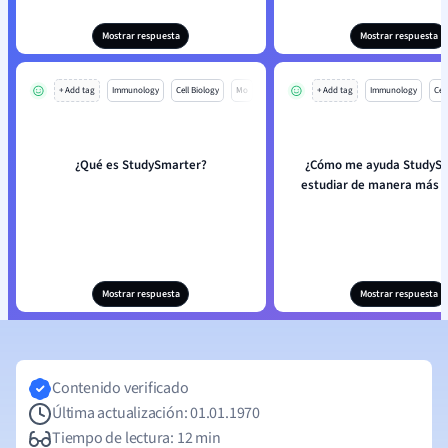
Mostrar respuesta
Mostrar respuesta
+ Add tag
Immunology
Cell Biology
Mo
+ Add tag
Immunology
Cell
¿Qué es StudySmarter?
¿Cómo me ayuda StudySm
estudiar de manera más e
Mostrar respuesta
Mostrar respuesta
Contenido verificado
Última actualización: 01.01.1970
Tiempo de lectura: 12 min