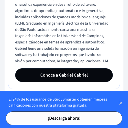
una sólida experiencia en desarrollo de software,
algoritmos de aprendizaje automático e IA generativa,
incluidas aplicaciones de grandes modelos de lenguaje
(LLM). Graduado en Ingeniería Eléctrica de la Universidad
de São Paulo, actualmente cursa una maestría en
Ingeniería Informática en la Universidad de Campinas,
especializándose en temas de aprendizaje automático.
Gabriel tiene una sólida formación en ingeniería de
software y ha trabajado en proyectos que involucran
visión por computadora, IA integrada y aplicaciones LLM.
Conoce a Gabriel Gabriel
El 94% de los usuarios de StudySmarter obtienen mejores
calificaciones con nuestra plataforma gratuita.
Tarjetas de estudio
Tarjetas de estudio
¡Descarga ahora!