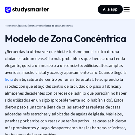
Generar tarjetas de aprendizaje
Resumir página
A la app
Resumenes
Geografía
Geografía Urbana
Modelo de Zona Concéntrica
Modelo de Zona Concéntrica
¿Recuerdas la última vez que hiciste turismo por el centro de una
ciudad estadounidense? Lo más probable es que fueras a una tienda
elegante, quizá a un museo o a un concierto: edificios altos, amplias
avenidas, mucho cristal y acero, y aparcamiento caro. Cuando llegó la
hora
de irte, saliste del centro por una interestatal. Te sorprendió la
rapidez con que el lujo del centro de la ciudad dio paso a fábricas y
almacenes decadentes con paredes de ladrillo que parecían no haber
sido utilizados en un siglo (probablemente no lo habían sido). Éstos
dieron paso a
una zona llena de
calles estrechas repletas de casas
adosadas más estrechas y salpicadas de agujas de iglesia. Más lejos,
pasabas por barrios con casas que tenían patios. Las casas se hicieron
más prominentes y luego desaparecieron tras las barreras acústicas y