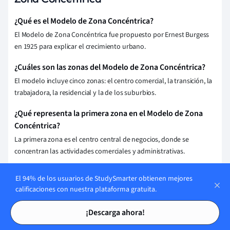
¿Qué es el Modelo de Zona Concéntrica?
El Modelo de Zona Concéntrica fue propuesto por Ernest Burgess
en 1925 para explicar el crecimiento urbano.
¿Cuáles son las zonas del Modelo de Zona Concéntrica?
El modelo incluye cinco zonas: el centro comercial, la transición, la
trabajadora, la residencial y la de los suburbios.
¿Qué representa la primera zona en el Modelo de Zona
Concéntrica?
La primera zona es el centro central de negocios, donde se
concentran las actividades comerciales y administrativas.
¿Cómo se aplica el Modelo de Zona Concéntrica en las
El 94% de los usuarios de StudySmarter obtienen mejores
ciudades modernas?
calificaciones con nuestra plataforma gratuita.
Aunque fue creado en 1925, el modelo ayuda a entender la
Tarjetas de estudio
Tarjetas de estudio
distribución funcional y social de muchas ciudades actuales.
¡Descarga ahora!