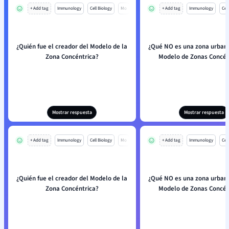
+ Add tag
Immunology
Cell Biology
Mo
+ Add tag
Immunology
Cell
¿Quién fue el creador del Modelo de la
¿Qué NO es una zona urbana
Zona Concéntrica?
Modelo de Zonas Concén
Mostrar respuesta
Mostrar respuesta
+ Add tag
Immunology
Cell Biology
Mo
+ Add tag
Immunology
Cell
¿Quién fue el creador del Modelo de la
¿Qué NO es una zona urbana
Zona Concéntrica?
Modelo de Zonas Concén