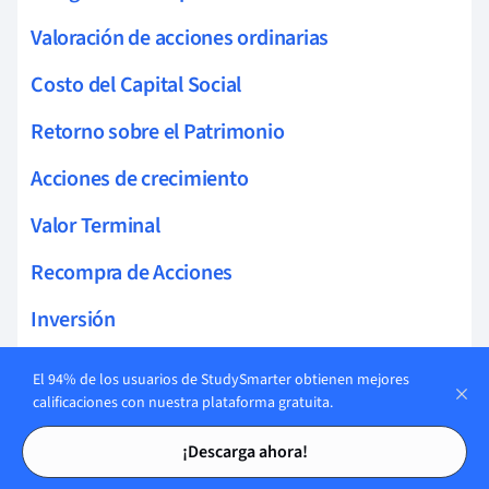
Valoración de acciones ordinarias
Costo del Capital Social
Retorno sobre el Patrimonio
Acciones de crecimiento
Valor Terminal
Recompra de Acciones
Inversión
Criterios de Inversión
El 94% de los usuarios de StudySmarter obtienen mejores
calificaciones con nuestra plataforma gratuita.
Valor del Dinero en el Tiempo
Tarjetas de estudio
Tarjetas de estudio
¡Descarga ahora!
VAN vs TIR