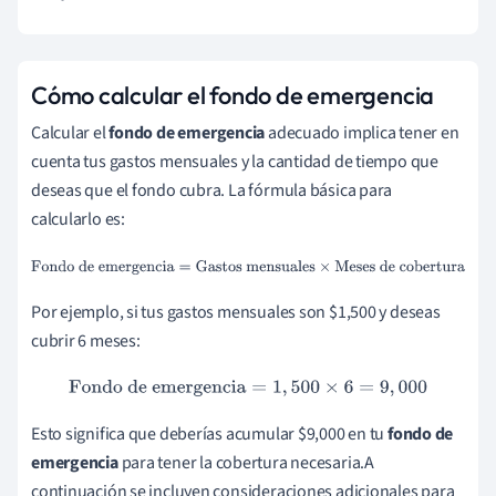
Cómo calcular el fondo de emergencia
Calcular el
fondo de emergencia
adecuado implica tener en
cuenta tus gastos mensuales y la cantidad de tiempo que
deseas que el fondo cubra. La fórmula básica para
calcularlo es:
Fondo de emergencia
=
Gastos mensuales
×
Meses de
cobertura
Por ejemplo, si tus gastos mensuales son $1,500 y deseas
cubrir 6 meses:
Fondo de emergencia
=
1
,
500
×
6
=
9
,
000
Esto significa que deberías acumular $9,000 en tu
fondo de
emergencia
para tener la cobertura necesaria.A
continuación se incluyen consideraciones adicionales para