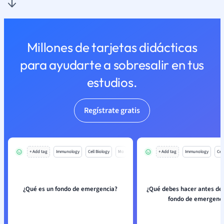
Millones de tarjetas didácticas
para ayudarte a sobresalir en tus
estudios.
Regístrate gratis
+ Add tag
Immunology
Cell Biology
Mo
+ Add tag
Immunology
Cell
¿Qué es un fondo de emergencia?
¿Qué debes hacer antes de u
fondo de emergenc