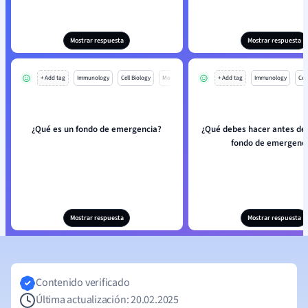
Mostrar respuesta
Mostrar respuesta
+ Add tag
Immunology
Cell Biology
Mo
+ Add tag
Immunology
Cell
¿Qué es un fondo de emergencia?
¿Qué debes hacer antes de u
fondo de emergenc
Mostrar respuesta
Mostrar respuesta
Contenido verificado
Última actualización: 20.02.2025