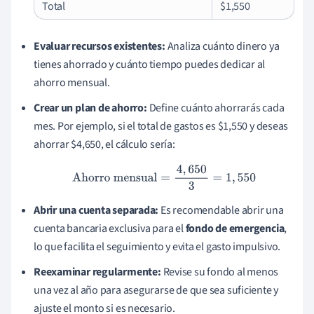
Total
$1,550
Evaluar recursos existentes:
Analiza cuánto dinero ya
tienes ahorrado y cuánto tiempo puedes dedicar al
ahorro mensual.
Crear un plan de ahorro:
Define cuánto ahorrarás cada
mes. Por ejemplo, si el total de gastos es $1,550 y deseas
ahorrar $4,650, el cálculo sería:
Ahorro mensual
=
4
,
650
3
=
1
,
550
Abrir una cuenta separada:
Es recomendable abrir una
cuenta bancaria exclusiva para el
fondo de emergencia
,
lo que facilita el seguimiento y evita el gasto impulsivo.
Reexaminar regularmente:
Revise su fondo al menos
una vez al año para asegurarse de que sea suficiente y
ajuste el monto si es necesario.